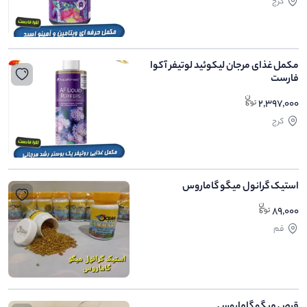
کرج
مکمل غذای مرجان لیکوئید لوتیفر آکوا
فارست
2,397,000
کرج
استیک گرانول میگو گاماروس
89,000
قم