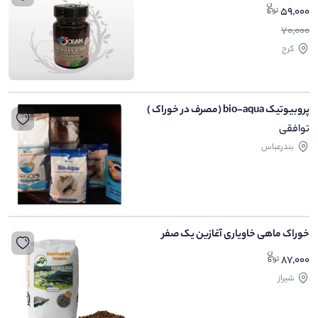
59,000
70,000
کرج
پروبیوتیک bio-aqua (مصرف در خوراک )
توافقی
بندرعباس
خوراک ماهی خاویاری آغازین یک صفر
87,000
شیراز