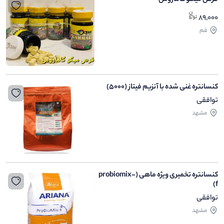
قرص میگو گاماروس
89,000
قم
کنسانتره غنی شده با آنزیم فیتاز (5000)
توافقی
مشهد
کنسانتره تخمیری ویژه ماهی (probiomix-
f)
توافقی
مشهد