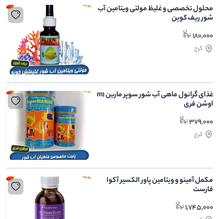
محلول تخصصی و غلیظ مولتی ویتامین آب
شور ریف کوین
180,000
کرج
غذای گرانول ماهی آب شور سوپر مارین m1
اوشن فری
379,000
کرج
مکمل آمینو و ویتامین پاور الکسیر آکوا
فارست
1,745,000