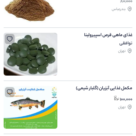
80,000
بندرعباس
غذای ماهی قرص اسپیرولینا
توافقی
تهران
مکمل غذایی آبزیان (گلبار شیمی)
100,000
تهران