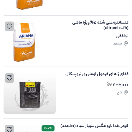
کنسانتره غنی شده 5% ویژه ماهی
(ultramix-fh)
توافقی
مشهد
غذای ژله ای فرمول اومنی ور تروپیکال
435,000
کرج
قرص غذا لارو مگس سرباز سیاه (50 عدد)
15.7%