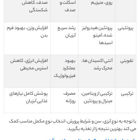
روی، منیزیم
اسکلت و
صدف، کاهش
صدف
شکستگی
پروتئینی
پروتئین هیدرولیز
رشد سریع
افزایش وزن، بهبود فرم
شده، آمینو
آبزیان
بدن
اسیدها
تقویتی
آنتی اکسیدان ها،
بهبود
افزایش انرژی، کاهش
محرک رشد
عملکرد
استرس محیطی
فیزیولوژیک
ترکیبی
ترکیبی از ویتامین،
مصرف
پوشش کامل نیازهای
مینرال و پروتئین
روزانه
غذایی آبزیان
با توجه به نوع آبزی، سن و شرایط پرورش، انتخاب نوع مکمل مناسب کمک
می کند بهترین نتیجه را از تغذیه بگیرید.