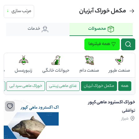
مکمل خوراک آبزیان
مرتب سازی
↓
محصولات
خدمات
همه فیلترها
صنعت طیور
صنعت دام
حیوانات خانگی
زنبورعسل
صن
همه
مکمل خوراک آبزیان
غذای ماهی زینتی
خوراک ماهی سرد آبی
غذ
خوراک اکسترود ماهی کپور
توافقی
شیراز