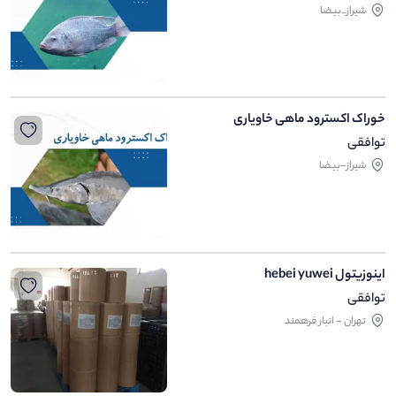
شیراز_بیضا
خوراک اکسترود ماهی خاویاری
توافقی
شیراز-بیضا
اینوزیتول hebei yuwei
توافقی
تهران - انبار فرهمند