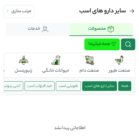
سایر دارو های اسب
مرتب سازی
↓
محصولات
خدمات
همه فیلترها
صنعت طیور
صنعت دام
حیوانات خانگی
زنبورعسل
صن
همه
سایر دارو های اسب
تقویتی اسب
ضد التهاب اسب
آنتی بیوتیک
اطلاعاتی پیدا نشد