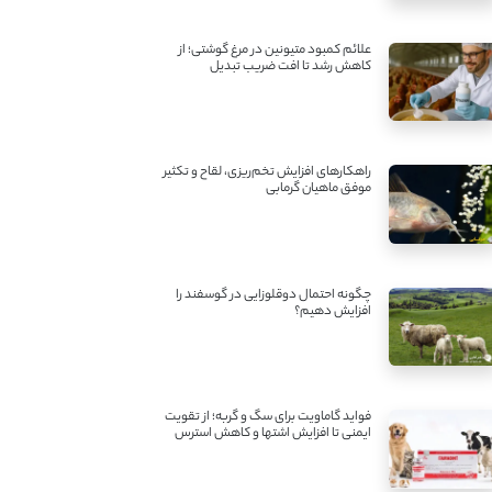
علائم کمبود متیونین در مرغ گوشتی؛ از
کاهش رشد تا افت ضریب تبدیل
راهکارهای افزایش تخم‌ریزی، لقاح و تکثیر
موفق ماهیان گرمابی
چگونه احتمال دوقلوزایی در گوسفند را
افزایش دهیم؟
فواید گاماویت برای سگ و گربه؛ از تقویت
ایمنی تا افزایش اشتها و کاهش استرس