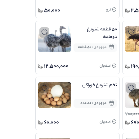
50,000
2,5
کرج
50 قطعه شترمرغ
دوماهه
موجودی : 50 قطعه
12,500,000
190
اصفهان
تخم شترمرغ خوراکی
موجودی : 50 عدد
700,00
60,000
670
اصفهان