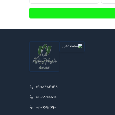
09108484048
021-66910590
021-66910690