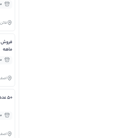
مو
قائن
فروش ج
ماهه
مو
اصفه
۵۰ عدد شترمرغ ۴۰ روزه
مو
اصفه