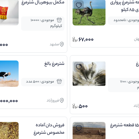
عه شترمرغ پرواری
مکمل بیوهربال شترمرغ
کیلو
جودی : نامحدود
موجودی : 10000
کیلوگرم
67,000
ان
000
مشهد
غ
شترمرغ بالغ
موجودی : 700
موجودی : 500 عدد
م
000,000
فیروزآباد
500
آباد
فروش ۱۵ قطعه شترمرغ
فروش دان آماده
مخصوص شترمرغ