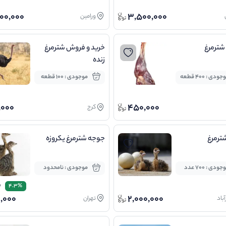
00,000
3,500,000
ورامین
ترمرغ
خرید و فروش شترمرغ
زنده
ودی : 400 قطعه
موجودی : 100 قطعه
,000
450,000
کرج
ترمرغ
جوجه شترمرغ یکروزه
جودی : 700 عدد
موجودی : نامحدود
0
4.3%
,000
2,000,000
آباد
تهران