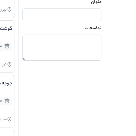
عنوان
تهران
توضیحات
گوشت ش
موج
کرج
جوجه ش
مو
فیروز