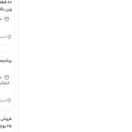
۸۰ قط
وزن بالای ۸۵ 
مو
اصفه
پرشترمر
کیلوگر
فیروز
۷۵ روزه