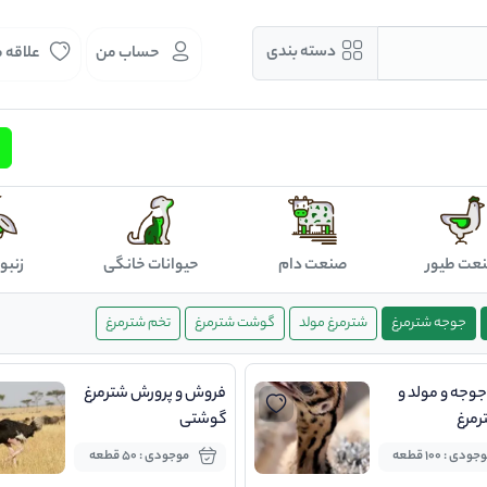
دسته بندی
حساب من
علاقه 
عت طیور
صنعت دام
حیوانات خانگی
زنبو
جوجه شترمرغ
شترمرغ مولد
گوشت شترمرغ
تخم شترمرغ
وجه و مولد و
فروش و پرورش شترمرغ
رمرغ
گوشتی
ودی : 100 قطعه
موجودی : 50 قطعه