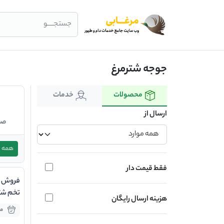
جستجــــو
جوجه شترمرغ
محصولات
خدمات
ارسال از
صن
همه
فقط قیمت دار
فروش ج
تخم شت
هزینه ارسال رایگان
موج