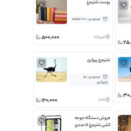
پوست شترمرغ
موجودی : 700 قطعه
500,000
فیروزآباد
25,
شترمرغ پرواری
موجودی : 15
کیلوگرم
30,
120,000
قائم
فروش دستگاه جوجه
کشی شترمرغ 16 عددی