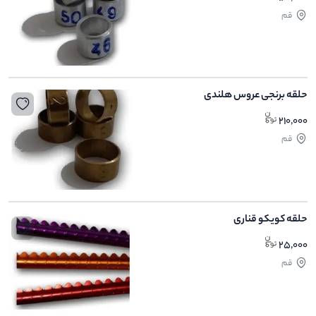
قم
حلقه برنجی عروس هلندی
210,000
قم
حلقه کویکو قناری
25,000
قم