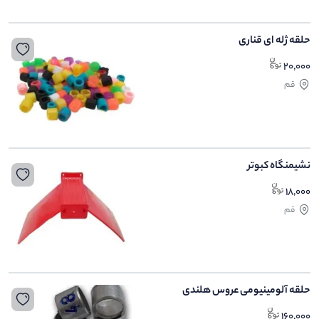
حلقه ژله ای قناری
20,000
قم
نشیمنگاه کبوتر
18,000
قم
حلقه آلومینیومی عروس هلندی
160,000