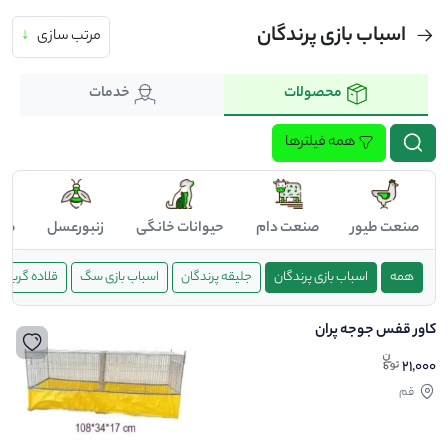
اسباب بازی پرندگان
مرتب سازی
↓
محصولات
خدمات
همه فیلترها
صنعت طیور
صنعت دام
حیوانات خانگی
زنبورعسل
صن
همه
اسباب بازی پرندگان
جلیقه پرندگان
اسباب بازی سگ
قلاده گربه
کاور قفس جوجه پران
21,000
قم