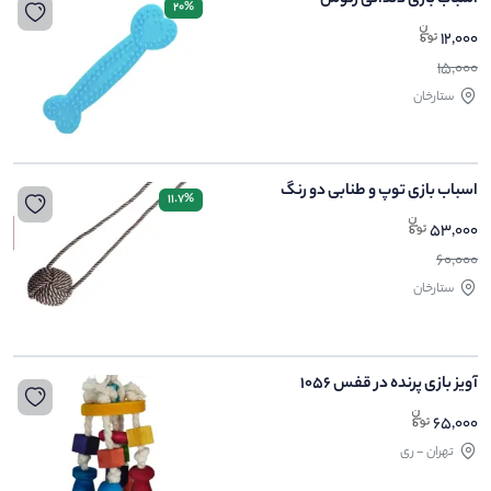
اسباب بازی دندانی زئوس
20%
12,000
15,000
ستارخان
اسباب بازی توپ و طنابی دو رنگ
11.7%
53,000
60,000
ستارخان
آویز بازی پرنده در قفس ۱۰۵۶
65,000
تهران - ری