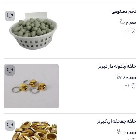
تخم مصنوعی
10,000
قم
حلقه زنگوله دار کبوتر
85,000
قم
حلقه جغجغه ای کبوتر
120,000