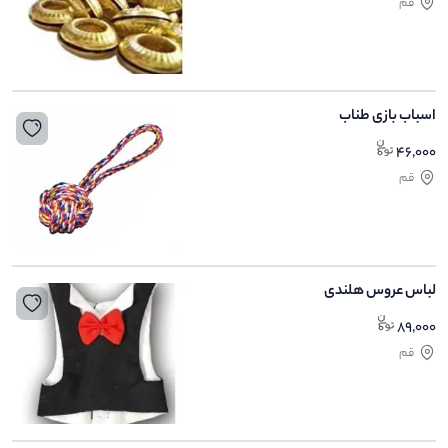
قم
اسباب بازی طناب
46,000
قم
لباس عروس هلندی
89,000
قم