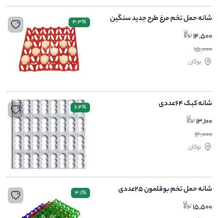
شانه حمل تخم مرغ طرح جدید سنگین
3.3%
14,500
15,000
بوکان
شانه کبک 64عددی
6.4%
13,100
14,000
بوکان
شانه حمل تخم بوقلمون 25عددی
3.1%
15,500