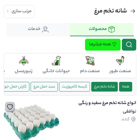
شانه تخم مرغ
مرتب سازی
↓
محصولات
خدمات
همه فیلترها
صنعت طیور
صنعت دام
حیوانات خانگی
زنبورعسل
صن
همه
شانه تخم مرغ
کیسه کامپوزیت
سبد حمل مرغ
کارتن حمل جوجه
انواع شانه تخم مرغ سفید و رنگی
توافقی
گناباد