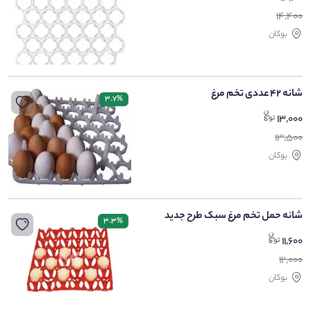
14,400
بوکان
شانه 42 عددی تخم مرغ
3.7%
13,000
13,500
بوکان
شانه حمل تخم مرغ سبک طرح جدید
3.3%
11,600
12,000
بوکان