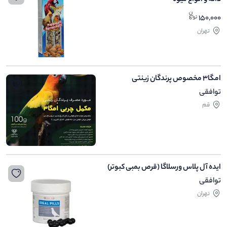
150,000
تهران
امگا۳ مخصوص پرندگان زینتی
توافقی
قم
ایده آل پلاس ورسلاگا (قرص بمبی کبوتر)
توافقی
تهران