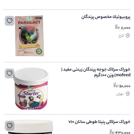
پروبيوتيك مخصوص پرندگان
8,000
كرج
خوراک سرلاک جوجه پرندگان زینتی مفید (
mofeed) وزن 100 گرم
110,000
تهران
خوراک سرلاکی پنیتا طوطی سانان v10
430,000