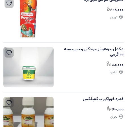
تشویقی طوطی هپی برد
28,000
تهران
مکمل بیوهربال پرندگان زینتی بسته
100گرمی
50,000
مشهد
قطره خوراکی ب کمپلکس
40,000
تهران