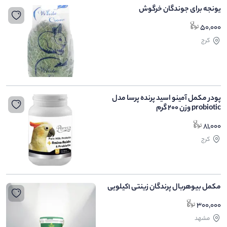
یونجه برای جوندگان خرگوش
50,000
کرج
پودر مکمل آمینو اسید پرنده پرسا مدل
probiotic وزن 200 گرم
81,000
کرج
مکمل بیوهربال پرندگان زینتی 1کیلویی
300,000
مشهد