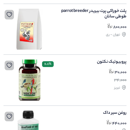
پلت خوراکی پرت بیریدر parrot breeder
طوطی سانان
800,000
تهران - ری
پروبیوتیک نکتون
11.8%
30,000
34,000
تبریز
روغن سیر داک
440,000