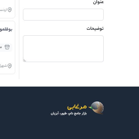
عنوان
اردست
توضیحات
بوقلمو
موج
شهرک