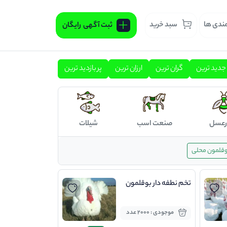
مندی ها
سبد خرید
ثبت آگهی
رایگان
جدید ترین
گران ترین
ارزان ترین
پر بازدید ترین
رعسل
صنعت اسب
شیلات
وقلمون محلی
تخم نطفه دار بوقلمون
موجودی : 2000 عدد