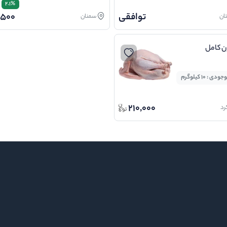
2.1%
توافقی
,500
ان
سمنان
ن کامل
ودی : 10 کیلوگرم
210,000
رد