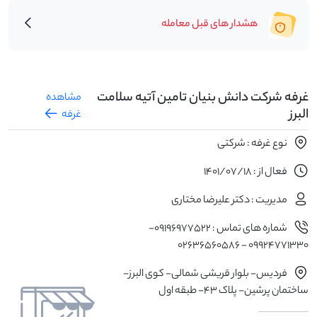
هشدار های قبل معامله
غرفه شرکت دانش بنیان تامین آتیه سلامت
مشاهده
البرز
غرفه
نوع غرفه : شرکتی
فعال از : 1401/07/18
مدیریت : دکتر علیرضا مختاری
شماره های تماس : 09196977522-
09924771330 - 02636560586
فردیس- بلوار قریشی شمالی- کوی البرز-
ساختمان پرشین- پلاک 43- طبقه اول