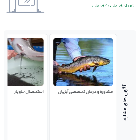
تعداد خدمات : 9 خدمات
سی در
مشاوره و درمان تخصصی آبزیان
استحصال خاویار
قزل آلا و ماهی خاویاری((sav) یا