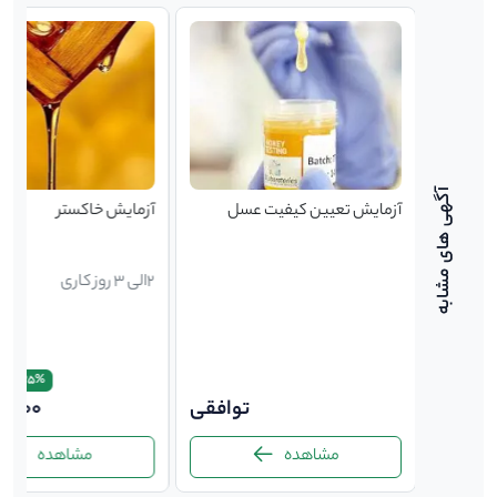
 گلوکز
آزمایش تعیین کیفیت عسل
آزمایش خاکستر
2الی 3 روز کاری
0
3,100,000
25%
2,60
توافقی
0,000
مشاهده
مشاهده