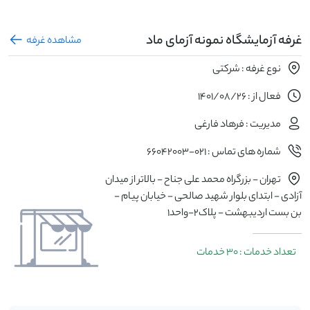
غرفه آزمایشگاه نمونه آزمای ماد
مشاهده غرفه
نوع غرفه : شرکتی
فعال از : 1401/08/26
مدیریت : فرهاد فارغی
شماره های تماس : 021-66042003
تهران - بزرگراه محمد علی جناح - بالاتر از میدان
آزادی - ابتدای بلوار شهید صالحی - خیابان پیام -
بن بست اردیبهشت - پلاک2-واحد1
تعداد خدمات : 30 خدمات