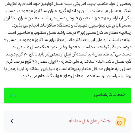
بعضی از افراد متقلب جهت افزایش حجم عسل تولیدی خود اقدام به افزایش
شکر به عسل می نمایند. از این رو اندازه گیری ‏میزان ساکاروز موجود در عسل
یکی از پارامتر مهم جهت تعیین خلوص عسل می باشد. تعیین میزان ساکاروز
معمولا با روش ‏تیتراسیون فهلینگ و دستگاه ساکرامات انجام می پذیرد.
‏چنانچه مقدار ساکارز عسلی زیر ۳ درصد باشد عسل مطلوب و مناسبی است.
البته در استاندارد ملی ایران حداکثر مقدار مجاز ‏برای ساکاروز موجود در عسل ۵
درصد در نظر گرفته شده است.‏ معمولا وقتی نمونه یک عسل طبیعی به
دست می آید قند های احیا کننده آن قبل از هیدرولیز باید بالای ۷۰ گرم درصد
گرم ‏عسل باشد. البته استاندارد ملی شماره ۹۲ ایران مقدار ۶۵ گرم در صد گرم
عسل را به عنوان حداقل مقدار پذیرفته است و طبق ‏این استاندارد این آزمون با
روش تیتراسیون و استفاده از محلول های فهلینگ انجام می پذیرد.
خدمات کارشناسی
هشدار های قبل معامله