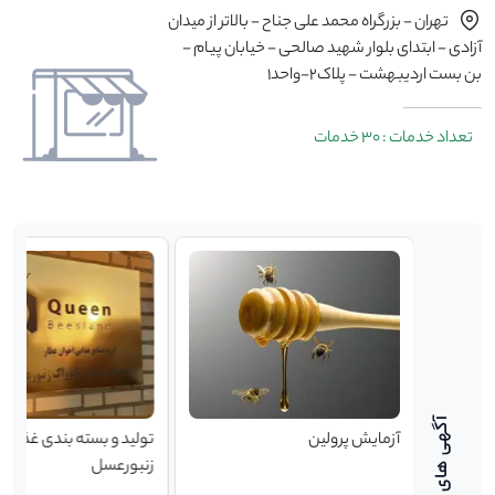
تهران - بزرگراه محمد علی جناح - بالاتر از میدان
آزادی - ابتدای بلوار شهید صالحی - خیابان پیام -
بن بست اردیبهشت - پلاک2-واحد1
تعداد خدمات : 30 خدمات
 آموزشی پرورش
آزمایش پرولین
تولید و بسته بندی غذای
زنبورعسل