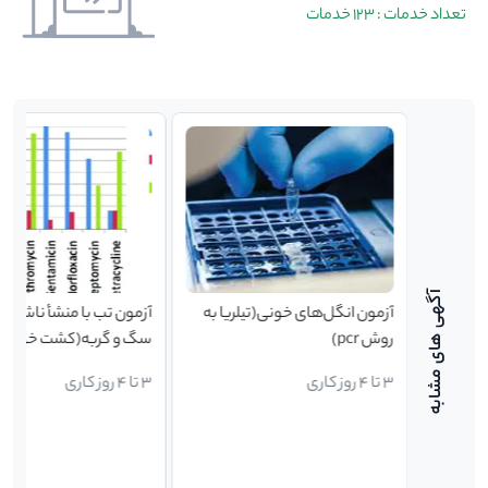
تعداد خدمات : 123 خدمات
 سگ و
آزمون انگل‌‌‌‌‌های خونی(تیلریا به
آزمون تب با منشأ ناشناخت
ن
روش pcr)
سگ و گربه(کشت خون،
رنگ‌آمیزی و آنتی‌بیوگرام)
3 تا 4 روز کاری
3 تا 4 روز کاری