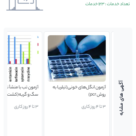
تعداد خدمات : 123 خدمات
 سگ و
آزمون انگل‌‌‌‌‌های خونی(تیلریا به
آزمون تب با منشأ ناشناخت
ن
روش pcr)
سگ و گربه(کشت خون،
رنگ‌آمیزی و آنتی‌بیوگرام)
3 تا 4 روز کاری
3 تا 4 روز کاری