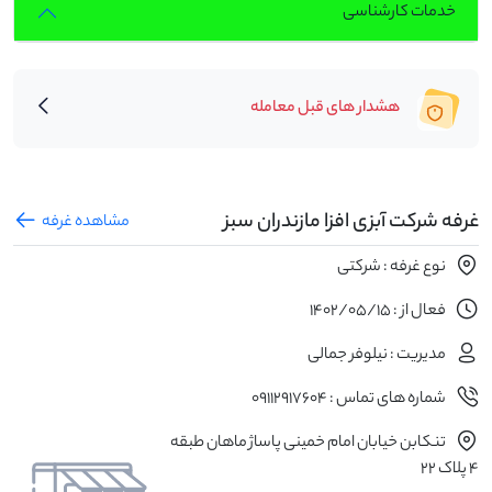
خدمات کارشناسی
هشدار های قبل معامله
غرفه شرکت آبزی افزا مازندران سبز
مشاهده غرفه
نوع غرفه : شرکتی
فعال از : 1402/05/15
مدیریت : نیلوفر جمالی
شماره های تماس : 09112917604
تنکابن خیابان امام خمینی پاساژ ماهان طبقه
4 پلاک 22