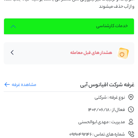
و از آب حذف میشوند
خدمات کارشناسی
هشدار های قبل معامله
غرفه شرکت اقیانوس آبی
مشاهده غرفه
نوع غرفه : شرکتی
فعال از : 1402/06/18
مدیریت : مهدی ابوالحسنی
شماره های تماس : 09190492146