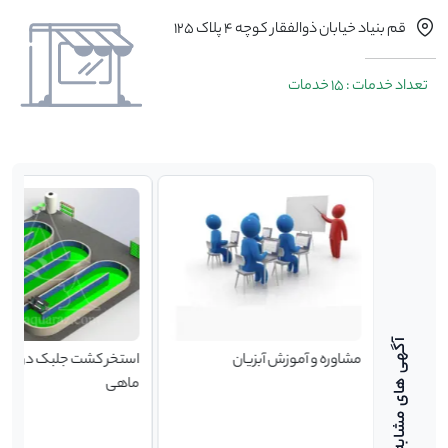
قم بنیاد خیابان ذوالفقار کوچه 4 پلاک 125
تعداد خدمات : 15 خدمات
ل های
مشاوره و آموزش آبزیان
استخر کشت جلبک در پرو
اسید
ماهی
ن