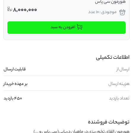
هورمون سی پاس
8,000,000
موجودی : 10 عدد
افزودن به سبد
اطلاعات تکمیلی
ارسال از
قابلیت ارسال
هزینه ارسال
بر عهده خریدار
تعداد بازدید
450 بازدید
توضیحات فروشنده
هورمون القای تخم ریزی در ماهیان دریایی(سی باس و ...)