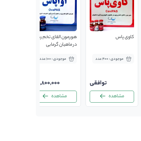
کاوی پاس
هورمون القای تخم ریزی
در ماهیان گرمابی
اوواپاس
موجودی : 400 عدد
موجودی : 100 عدد
توافقی
1,800,000
مشاهده
مشاهده