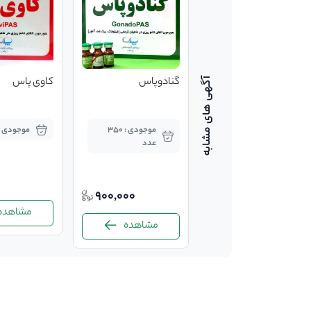
سالموپاس - هورمون
گنادوپاس
کاوی پاس
همزمان سازی رسیدگی و
القای تخم ریزی در
موجودی : 300 عدد
موجودی : 350
موجودی : 400 عد
ماهیان سردابی(قزل الا)
عدد
2,200,000
900,000
مشاهده
مشاهده
مشاهده
-