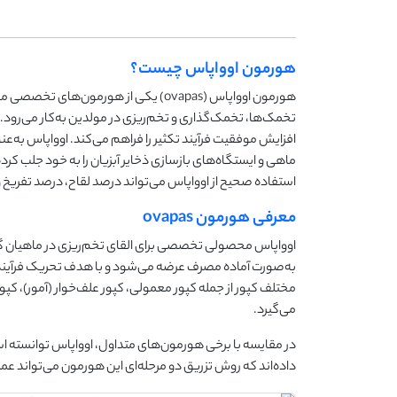
هورمون اوواپاس چیست؟
هورمون اوواپاس (ovapas) یکی از هورمو
تخمک‌ها، تخمک‌گذاری و تخم‌ریزی در مولدین به‌کار می‌رود.
افزایش موفقیت فرآیند تکثیر را فراهم می‌کند. اوواپاس به‌عن
ماهی و ایستگاه‌های بازسازی ذخایر آبزیان را به خود جلب ک
استفاده صحیح از اوواپاس می‌تواند درصد لقاح، درصد تفریخ و 
معرفی هورمون ovapas
اوواپاس محصولی تخصصی برای القای تخم‌ریزی در ماهیان گ
به‌صورت آماده مصرف عرضه می‌شود و با هدف تحریک فرآینده
مختلف کپور از جمله کپور معمولی، کپور علف‌خوار (آمور)، کپور 
می‌گیرد.
در مقایسه با برخی هورمون‌های متداول، اوواپاس توانسته ا
داده‌اند که روش تزریق دو مرحله‌ای این هورمون می‌تواند ع