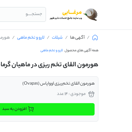
جستجــــو
آگهی ها
شیلات
لارو و تخم ماهی
هورمون
همه آگهی های محصول
لارو و تخم ماهی
هورمون القای تخم ریزی در ماهیان گرما
هورمون القای تخم‌ریزی اوواپاس (Ovapas)
موجودی : 14 عدد
افزودن به سبد