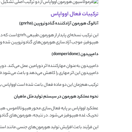
ترکیبات فعال اوواپاس
آنالوگ هورمون آزادکننده گنادوتروپین
(gnrha)
هیپوفیز، موجب آزادسازی هورمون‌های گنادوتروپین شده و ف
دامپریدون
(domperidone)
دامپریدون به‌عنوان مهارکننده اثر دوپامین عمل می‌کند. دوپام
دامپریدون این اثر مهاری را کاهش می‌دهد و باعث می‌شود gnrha بتواند با کارایی بیشتری فرآیند تخمک‌گذاری و تخم‌ریزی را تحریک کند.
ترکیب هم‌زمان این دو ماده فعال باعث شده است اوواپاس به 
نحوه عملکرد هورمون در سیستم تولیدمثل ماهیان
تحریک غده هیپوفیز می‌شود. در نتیجه، هورمون‌های گنادوتر
این فرآیند باعث افزایش تولید هورمون‌های جنسی مانند است