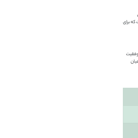
 که برای
ر موفقیت
یان