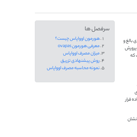
سرفصل ها
هورمون اوواپاس چیست؟
 بالغ و
معرفی هورمون ovapas
 پرورش
میزان مصرف اوواپاس
 که
روش پیشنهادی تزریق
نمونه محاسبه مصرف اوواپاس
ی
ه قرار
نشان