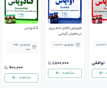
هورمون القای تخم ریزی
گنادوپاس
در ماهیان گرمابی
اوواپاس
د
موجودی : 100 عدد
موجودی : 350
عدد
توافقی
1,800,000
900,000
مشاهده
مشاهده