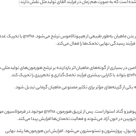
این ترکیب نسخه‌ای پایدار از هورمون طبیعی gnrh است که در بدن ماهیان به‌طور طبیعی از هیپوتالاموس ترشح می‌شود. gnrha با تحریک
رآیند رسیدگی نهایی تخمک‌ها را فعال می‌کند.
ین در بسیاری از گونه‌های ماهیان اثر بازدارنده بر ترشح هورمون‌های تولیدمثلی د
یکی از گزینه‌های مؤثر برای تکثیر مصنوعی ماهیان گرمابی تبدیل شود.
عملکرد اوواپاس بر پایه فعال‌سازی محور هیپوتالاموس، هیپوفیز و گناد استوار است. پس از تزریق هورمون، gnrha موجود
وپین در خون آزاد می‌شوند و فعالیت تخمدان‌ها افزایش پیدا می‌کند.
رادیول، پروژسترون و تستوسترون می‌شود. افزایش این هورمون‌ها رشد نهایی