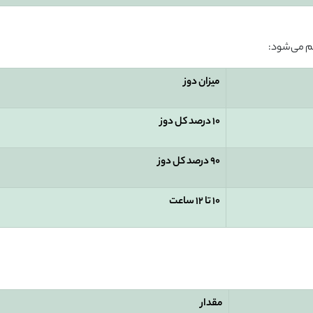
م می‌شود:
میزان دوز
10
درصد کل دوز
90
درصد کل دوز
10
تا 12 ساعت
مقدار