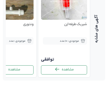
شیر یک طرفه ازن
ونتوری
موجودی : 10 عدد
موجودی : عدد
180,
توافقی
ت
مشاهده
مشاهده
-