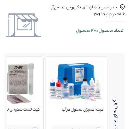
بندرعباس خیابان شهیدکازرونی مجتمع آریا
طبقه دوم واحد 209
تعداد محصول : 43 محصول
ت
کیت اکسیژن محلول در آب
کیت تست قطره ای نیتری