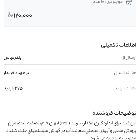
موجودی : 10 عدد
120,000
اطلاعات تکمیلی
ارسال از
بندرعباس
هزینه ارسال
بر عهده خریدار
تعداد بازدید
275 بازدید
توضیحات فروشنده
اين کيت براي اندازه گيري مقدار نيتريت (no2) آبهاي خام، تصفيه شده، مزارع 
پرورش ماهی و آبهای صنعتي همانند آب در گردش سيستمهاي خنک کننده 
مداربسته توصيه مي شود.