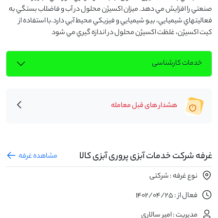
صنعتي را افزايش مي دهد. ميزان اکسيژن محلول در آب و فاضلاب بستگي به 
فعاليتهاي شيميايي، بيو شيميايي و فيزيکي محيط آبي دارد.با استفاده از 
کيت اکسيژن، غلظت اکسيژن محلول در اندازه گيري مي شود
خدمات کارشناسی
هشدار های قبل معامله
غرفه شرکت خدمات آبزی پروری آبزی کالا
مشاهده غرفه
نوع غرفه : شرکتی
فعال از : 1402/04/25
مدیریت : امیر سالاری