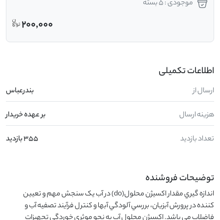
موجودی : 5 بسته
200,000
اطلاعات تکمیلی
ارسال از
بندرعباس
هزینه ارسال
بر عهده خریدار
تعداد بازدید
355 بازدید
توضیحات فروشنده
اندازه گيري مقدار اکسيژن محلول(do) در آب يک سنجش مهم و تعيين 
کننده در پرورش آبزیان، بررسي آلودگي آبها و کنترل فرآيند تصفيه آب و 
فاضلاب مي باشد. اکسيژن محلول آب به نحو موثري خوردگي تجهيزات 