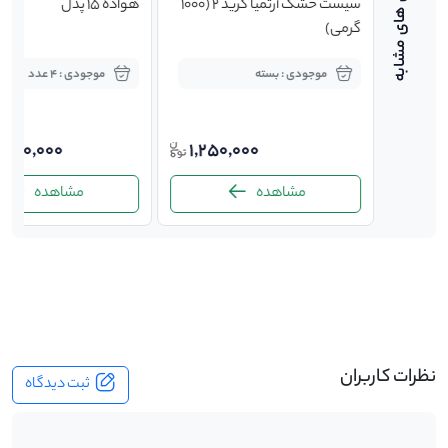
سیست خشک آرتمیا گرید 2 (1000
هواده 15 پدل
گرمی)
موجودی : بسته
موجودی : 4 عدد
توافقی
1,250,000
,000,000
مشاهده
مشاهده
-
نظرات کاربران
ثبت دیدگاه