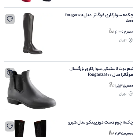
چکمه سوارکاری فوگانزا مدل fouganza
500
4,367,000
تهران
نیم بوت لاستیکی سوارکاری بزرگسال
فوگانزا مدل fouganza 100
1,545,000
تهران
چکمه چرم دست دوز پیتکو مدل هیرو
2,350,000