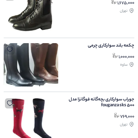
1,675,000
تهران
چکمه بلند سوارکاری چرمی
1,000,000
ساوه
جوراب سوارکاری بچه‌گانه فوگانزا مدل
fouganza sks 500
769,000
تهران