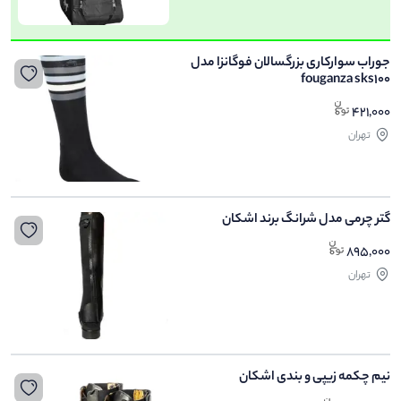
جوراب سوارکاری بزرگسالان فوگانزا مدل
fouganza sks100
421,000
تهران
گتر چرمی مدل شرانگ برند اشکان
895,000
تهران
نیم چکمه زیپی و بندی اشکان