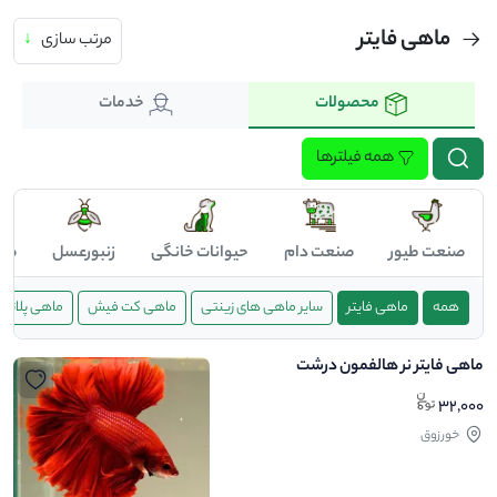
ماهی فایتر
مرتب سازی
↓
محصولات
خدمات
همه فیلترها
صنعت طیور
صنعت دام
حیوانات خانگی
زنبورعسل
صن
همه
ماهی فایتر
سایر ماهی های زینتی
ماهی کت فیش
ماهی پلاتی
ماهی فایتر نر هالفمون درشت
32,000
خورزوق