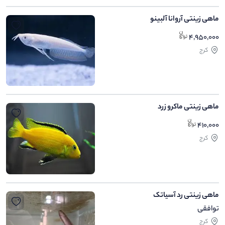
ماهی زینتی آروانا آلبینو
4,950,000
کرج
ماهی زینتی ماکرو زرد
410,000
کرج
ماهی زینتی رد آسیاتک
توافقی
کرج