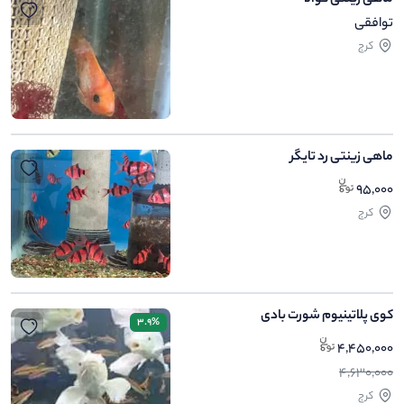
ماهی زینتی کوالا
توافقی
کرج
ماهی زینتی رد تایگر
95,000
کرج
کوی پلاتینیوم شورت بادی
3.9%
4,450,000
4,630,000
کرج