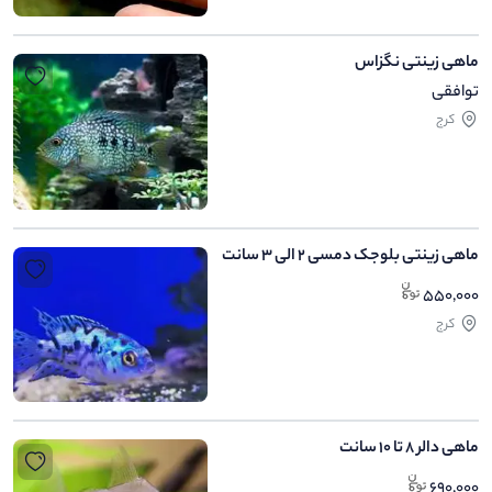
ماهی زینتی نگزاس
توافقی
کرج
ماهی زینتی بلوجک دمسی 2 الی 3 سانت
550,000
کرج
ماهی دالر 8 تا 10 سانت
690,000