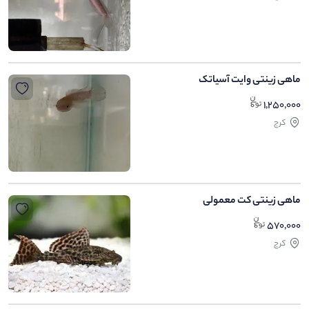
ماهی زینتی وایت آسیاتک
1,250,000
کرج
ماهی زینتی کت معمولی
570,000
کرج