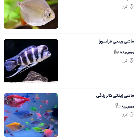
کرج
ماهی زینتی فرانتوزا
780,000
کرج
ماهی زینتی کالر رنگی
85,000
کرج