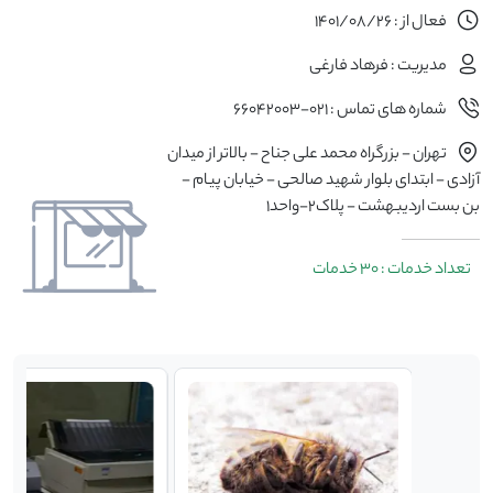
فعال از : 1401/08/26
مدیریت : فرهاد فارغی
شماره های تماس : 021-66042003
تهران - بزرگراه محمد علی جناح - بالاتر از میدان
آزادی - ابتدای بلوار شهید صالحی - خیابان پیام -
بن بست اردیبهشت - پلاک2-واحد1
تعداد خدمات : 30 خدمات