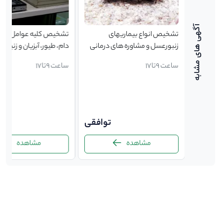
تشخیص انواع بیماریهای
تشخیص کلیه عوامل بیما
زنبورعسل و مشاوره های درمانی
دام­، طیور، آبزیان و زنبور
ساعت 9تا17
ساعت 9تا17
2,000,000
1,30
توافقی
ت
مشاهده
مشاهده
-