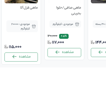
ماهی صافی/حلوا
ماهی قزل آلا
بحرینی
ه
موجودی : کیلوگرم
موجودی : 20000
کیلوگرم
120,000
2.5%
117,000
144,0
115,000
مشاهده
مشاهده