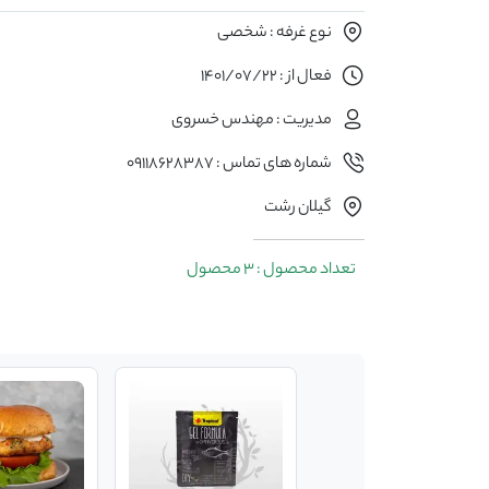
نوع غرفه : شخصی
فعال از : 1401/07/22
مدیریت : مهندس خسروی
شماره های تماس : 09118628387
گیلان رشت
تعداد محصول : 3 محصول