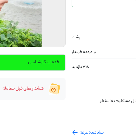
رشت
بر عهده خریدار
خدمات کارشناسی
318 بازدید
هشدار های قبل معامله
مشاهده غرفه