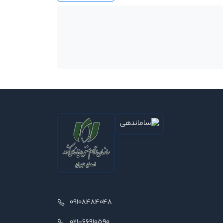
09108484048
021-66910590