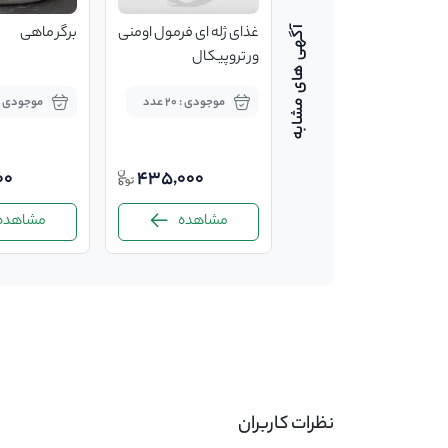
استخر ماهی کپور
غذای ژله ای فرمول اومنی
برگر ماهی
ور تروپیکال
موجودی : کیلوگرم
موجودی : 20 عدد
موجودی : 30 بست
00
435,000
120,000
مشاهده
مشاهده
مشاهده
-
نظرات کاربران