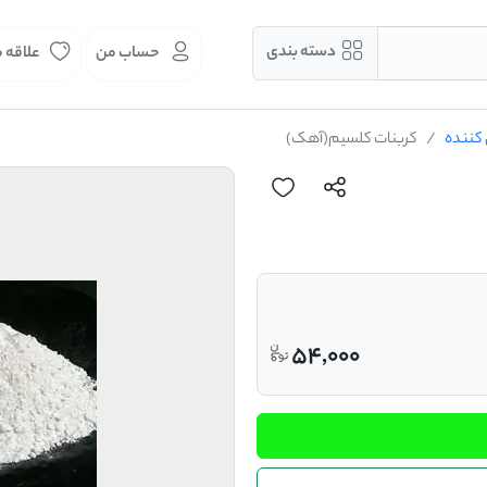
دسته بندی
حساب من
علاقه 
 کننده
کربنات کلسیم(آهک)
54,000