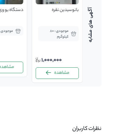
پرسیدین
بانوسیدین نقره
دستگاه یو وی v
موجودی : 45 لیتر
موجودی : 80
موجودی : 4 عد
کیلوگرم
850,000
1,000,000
مشاهده
مشاهده
مشاهده
-
نظرات کاربران