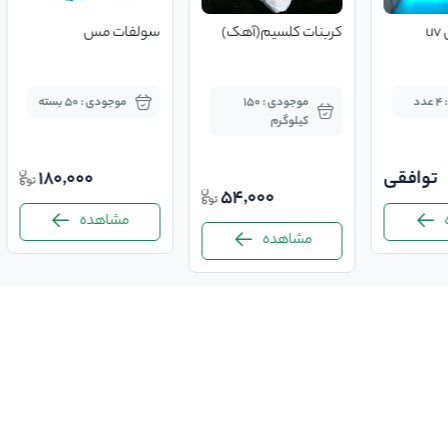
u
کربنات کلسیم(آهک)
سولفات مس
د
موجودی : 150
موجودی : 50 بسته
کیلوگرم
توافقی
180,000
54,000
مشاهده
مشاهده