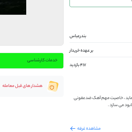
بندرعباس
بر عهده خریدار
خدمات کارشناسی
417 بازدید
هشدار های قبل معامله
آهک پاشی انگل ها و سایر موجودات ناخواست را نابود می نماید ، خاصیت مهم آهک ضدعفونی 
ابود می سازد .
مشاهده غرفه