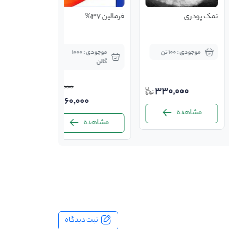
نمک پودری
فرمالین 37%
موجودی : 100 تن
موجودی : 1000
گالن
160,000
330,000
160,000
مشاهده
مشاهده
ثبت دیدگاه