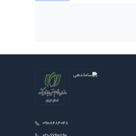
09108484048
021-66910590