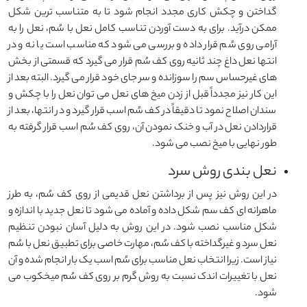
گداختن و چکش کاری مجدد انجام شود تا به متناسب ترین شکل
ممکن درآید. برای به دست آوردن تناسب کامل نعل با سُم، نعل را به
آرامی روی سُم قرار داده و بررسی می شود که مناسب است یا نه و در
انتها نعل داغ چند ثانیه روی کف سُم قرار می گیرد که قسمتی از بخش
های غیرحساس سم را سوزانده و سر جای خود قرار می گیرد. البته بعد از
این کار نیز مجدداً قبل از زدن میخ های نعل می توان نعل را با چکش و
سندان اصلاح نمود تا دقیقاً در کف سُم اسب قرار گیرد و در انتها، بعد از
قراردادن نعل در آب و خنک نمودن آن، روی کف سُم اسب قرار گرفته به
طور نهایی با میخ نصب می شود.
نعل بندی روش سرد
در این روش نیز پس از برداشتن نعل قدیمی از روی کف سُم، به طرز
ماهرانه ای کف سم شکل داده و آماده می شود تا نعل جدید با اندازه و
شکل مناسب نصب شود. در این روش به دلیل آسان نبودن تنظیم
نعل سرد و غیرگداخته با کف سُم، مهارت خاصی برای تطبیق نعل با سُم
نیاز است. زیرا انتخاب نعل مناسب برای سُم اسب یک بار انجام شده و آن
نعل با تغییرات اندک نسبت به روش گرم بر روی کف سُم میخکوب می
شود.