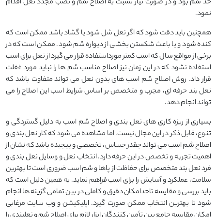
حد سُم بود و در صورت نیاز نسبت به اصلاح سُم و نصب مجدد نعل اقدام
نمود.
همچنین باید دقت شود که اگر نعل شل شود یا گشاد باشد ممکن است که
کنده شود و یا باعث شکستن بخشی از دیواره سُم شود. ممکن است که در
برخی از مواقع سال که اسب کمتر مورداستفاده قرار می گیرد از نعل برای اسب
استفاده نشود که در این زمان نیز اصلاح مناسب سُم ها را نباید مورد غفلت
قرار داد. روش اصلاح سُم اسب های بدون نعل می تواند متفاوت باشد که
نعل بند حرفه ای، مجرب و متخصص بر اساس شرایط اسب این اصلاح را می
تواند انجام دهد.
بسیاری از ریزه کاری های نعل بندی و اصلاح سُم اسب به دلیل گستردگی و
تنوع، قابل ذکر در این مجال نیست. اما مشاهده می شود که کار نعل بندی و
اصلاح سُم اسب می تواند چقدر حساس، تخصصی و پیچیده باشد که نشان از
اهمیت تجربه و تخصص در این حرفه دارد. انتخاب نعل و وسایل نعل بندی و
فرد نعل بند متخصص برای حفاظت از پاها و سُم اسب ضروری است تا بهترین
سلامت، عملکرد و آسایش را برای اسب فراهم نماید. به همین دلیل است که
باید بررسی و مقایسه تاحدامکان دقیق و کاملی در بین تمامی گزینه ها انجام
شود تا بهترین انتخاب ممکن صورت گیرد. اپلیکیشن و وب سایت مرغابی
امکان مقایسه جامع بین تأمین کنندگان ابزار لازم برای اصلاح سُم و نعلبندی را