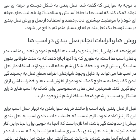
با توجه به مواردی که گفته شد، نعل بندی به شکل درست و حرفه ای می
تواند کمک کند که اسب ها با حفظ آسایش و سلامت آنها، فعالیت های حرفه
ای خود را با موفقیت بیشتری انجام دهند و استفاده از نعل و روش نعل بندی
درست توسط یک نعل بند حرفه ای بسیار مثمر ثمر واقع می شود.
روش ها و الزامات انجام نعل بندی در اسب ها
امروزه هدف نهایی از نعل بندی در اسب ها فراهم نمودن تعادل مناسب در
پاهای اسب ها است، به طوری که به آنها اجازه دهد که به مدت طولانی بدون
ساییدگی بیش از حد و با حفظ شکل سُم به فعالیت بپردازند. استفاده از نعل
در اسب ها می تواند به دلیل وجود شیارهای اطراف سطح نعل به چسبندگی
ایمن کف پاها به سطوح کمک نموده و از لغزش اسب ها و خطرات ناشی از آن
جلوگیری کند. همچنین نعل های مخصوصی برای کمک به اسب های دارای
مشکل و آسیب در سُم و ضعف ساختار سُم نیز وجود دارند.
قبل از نعل بندی باید اسب را مانند فرایند سوارشدن به تریلر حمل اسب برای
این کار نیز آماده نمود. لازم نیست که جلسات عادت دادن اسب به نعل بندی
بیش از حد وقت گیر باشد، اما لازم است که آنها به خوبی برای انجام این کار
آماده شوند. فرایند نعل بندی یک سری سلسله مراتب دارد که اسب باید در
طی انجام آنها مقید شده و به حالت نسبتاً ثابتی برای مدت زمان طولانی باقی