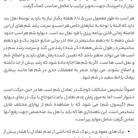
توان از دامپزشک جهت تجویز ترکیب یا مکمل مناسب کمک گرفت.
هر اسب به طور معمول بین ۵ تا ۸ هفته یکبار نیاز به بازدید توسط نعل بند
دارد که البته با توجه به نیازهای خاص هر اسب و سرعت رشد سُم های آن این
فاصله زمانی قابل برنامه ریزی با فرد نعل بند است. دیواره سُم هر اسب حدود
شش دهم تا نه دهم سانتیمتر در ماه (در برخی منابع حدود یک و دو دهم
سانتیمتر در طول شش هفته ذکر شده) رشد می کند و سرعت رشد سم در
اسب ها می تواند متغیر باشد که تعیین کننده زمان های بازدید و اصلاح سُم
و نعل اسب ها است. اگر به سُم ها اجازه داده شود که رشد بیش از حد داشته
و اصلاح نشوند، می تواند منجر به معضلات جدی در سُم ها مانند بیماری
برفک یا خط سفید در سُم شود.
اصولاً تشخیص مشکلات کوچک در تعادل سُم اسب ها در حین حرکت اسب
دشوار است؛ اما به مرور زمان عدم تعادل باعث اعوجاج یا ترک در نمای دیواره
سم (کپسول سُم) می شود که با مشاهده سُم از زوایای مختلف قابل
تشخیص است. این ناهنجاری ها که باید با نعل بند متخصص جهت رفع آنها
تماس گرفت شامل موارد زیر است:
ترک های عمودی در نوک سُم که ناشی از عدم تعادل یا فشار بیش از