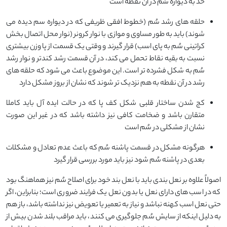
حد به دیواره سُم در آن نقطه است
حلقه های رشد سُم (خطوط افقی ظریفی که در دیواره سم دیده می
شوند) باید به طور مساوی و موازی با نوار کرونر (نوار محل اتصال بخش
کراتینی سُم به پای اسب) قرار گیرند و وقتی یک قسمت از پا وزن بیشتری
نسبت به بقیه نقاط تحمل می کند، در آن قسمت رشد کندتر و نوار رشد
سُم به شکل فشرده تر است. این موضوع باعث می شود که حلقه های
رشد در آن نقطه به هم نزدیک تر شوند که نشان از بروز مشکل دارد
کج شدن ساختار قلبی شکل کف پا که در حالت ایده آل باید کاملا
متقارن باشد و ضخامت کافی نیز داشته باشد که در غیر این صورت
نشان از مشکلی در سُم است
هرگونه مشکل در قسمت پاشنه سُم که باعث عدم تعادل و مشکلات
بعدی در پاشنه سُم شود نیز باید مورد بررسی قرار گیرد
اصولاً علاوه بر نعل بندی باید با نعل بند خود برای اصلاح سُم نیز هماهنگ بود
که در اسب های دارای نعل یا بدون نعل یک فرایند ضروری است؛ بنابراین، اگر
حتی نعل اسب کهنه نباشد و نیاز به تعمیر یا تعویض نیز نداشته باشد، باز هم
به دلیل اینکه از سایش سُم جلوگیری می کنند، باید مراقب بلند شدن بیش از