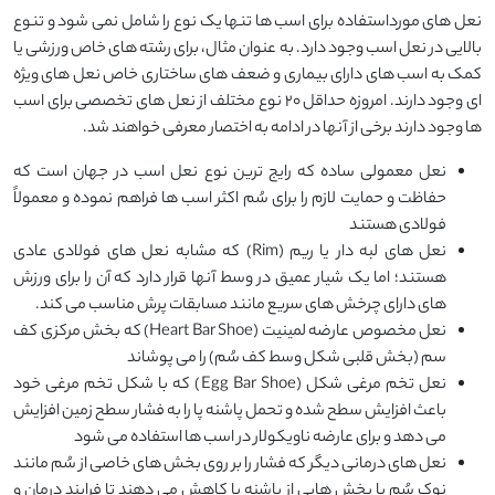
نعل های مورداستفاده برای اسب ها تنها یک نوع را شامل نمی شود و تنوع
بالایی در نعل اسب وجود دارد. به عنوان مثال، برای رشته های خاص ورزشی یا
کمک به اسب های دارای بیماری و ضعف های ساختاری خاص نعل های ویژه
ای وجود دارند. امروزه حداقل 20 نوع مختلف از نعل های تخصصی برای اسب
ها وجود دارند برخی از آنها در ادامه به اختصار معرفی خواهند شد.
نعل معمولی ساده که رایج ترین نوع نعل اسب در جهان است که
حفاظت و حمایت لازم را برای سُم اکثر اسب ها فراهم نموده و معمولاً
فولادی هستند
نعل های لبه دار یا ریم (Rim) که مشابه نعل های فولادی عادی
هستند؛ اما یک شیار عمیق در وسط آنها قرار دارد که آن را برای ورزش
های دارای چرخش های سریع مانند مسابقات پرش مناسب می کند.
نعل مخصوص عارضه لمینیت (Heart Bar Shoe) که بخش مرکزی کف
سم (بخش قلبی شکل وسط کف سُم) را می پوشاند
نعل تخم مرغی شکل (Egg Bar Shoe) که با شکل تخم مرغی خود
باعث افزایش سطح شده و تحمل پاشنه پا را به فشار سطح زمین افزایش
می دهد و برای عارضه ناویکولار در اسب ها استفاده می شود
نعل های درمانی دیگر که فشار را بر روی بخش های خاصی از سُم مانند
نوک سُم یا بخش هایی از پاشنه پا کاهش می دهند تا فرایند درمان و