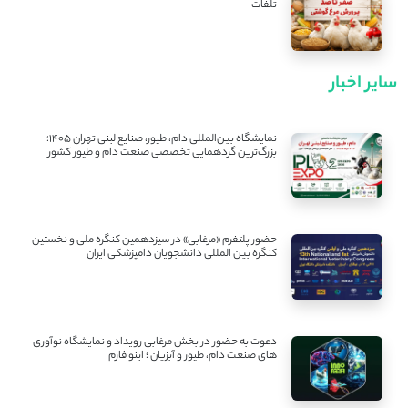
تلفات
سایر اخبار
نمایشگاه بین‌المللی دام، طیور، صنایع لبنی تهران ۱۴۰۵؛
بزرگ‌ترین گردهمایی تخصصی صنعت دام و طیور کشور
حضور پلتفرم «مرغابی» در سیزدهمین کنگره ملی و نخستین
کنگره بین ‌المللی دانشجویان دامپزشکی ایران
دعوت به حضور در بخش مرغابی رویداد و نمایشگاه نوآوری
های صنعت دام، طیور و آبزیان ؛ اینو فارم