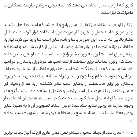
کاری که لازم باشد را انجام می دهد که البته برخی مواقع نیازمند همکاری با
دامپزشک نیز است.
از نظر تاریخی، استفاده از نعل از زمانی رایج و لازم شد که اسب ها اهلی شدند
و در اموری مانند حمل و نقل و کار مزرعه مورداستفاده قرار گرفتند. به دلیل
فشار بالایی که انجام این امور بر پاها و سُم های اسب ها وارد می کرد، نیاز به
حفاظت روزانه سُم ها در برابر فشار و ضربات ناشی از کار پیش آمد و استفاده
از نعل برای اسب ها روز به روز بیشتر رایج شد. مستندات تاریخی نشان داده
است که اولین اقدامات برای حفاظت از سُم اسب ها در دوران باستان و در آسیا
آغاز شده است که در آن هنگام سُم اسب ها برای حفاظت از سایش و اهداف
درمانی در پوست خام و یا چرم و سایر مواد مشابه پیچیده می شد. در روم
باستان نیز برای محافظت از پاهای اسب های کشنده ارابه ها از وسیله ای
چرمی یا آهنی با نام صندل اسبی (هیپو صندل) استفاده می شد. گرچه در
مورد منشأ اولیه نعل میخکوب شده به سُم اسب ها همچنان اجماع نظر
وجود ندارد؛ اما برخی منابع مشاهده اولین اسناد تصویری آن را به مقبره های
رومی ۴۰۰ سال قبل از میلاد مسیح در منطقه ای در شمال شهر رم نسبت داده
اند.
تا ۱۰۰۰ سال بعد از میلاد مسیح، بیشتر نعل های فلزی از یک آلیاژ سبک برنزی