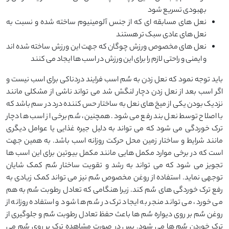
بهبودی تسریع شود
نعل های مسابقه ای که از جنس آلومینیوم ساخته شده و نسبت به
نعل های عادی سبک تر هستند
نعل های مخصوص ورزش چوگان که جهت این ورزش ساخته شده اند
و ایمنی و راحتی لازم را برای این ورزش در اسب ها ایجاد می کنند
باید توجه نمود که نعل زدن به سُم اسب فرایند دردناکی برای اسب نیست و
اگر اسب بعد از نعل زدن دچار لنگش شد می تواند ناشی از مشکلی مانند
نزدیک بودن یکی از میخ های نعل به ساختار حس کننده درد در سم باشد که
با اصلاح توسط نعل بند رفع می شود. همچنین، سُم برخی از اسب ها دچار
ترک خوردگی می شود که می تواند به دلیل جیره غذایی یا عوامل دیگری
مانند شرایط و ساختار زمین محل حرکت روزانه اسب باشد. به همین جهت
است که در برخی موارد مکمل هایی مانند مکمل بیوتین برای این اسب ها
تجویز می شود که می تواند به رشد و تقویت ساختار سُم کمک شایان
توجهی نماید. استفاده از روغن مخصوص سُم نیز می تواند کمک زیادی به
رفع ترک خوردگی های سُم کند. زیرا هنگامی که تعادل رطوبت سُم به هم
می خورد، می تواند منجر به ایجاد ترک در سُم ها شود و استفاده روزانه از
روغن سُم بر روی دیواره سُم ها باعث حفظ تعادل رطوبت سُم و جلوگیری از
ترک خوردن سُم ها می شود. پس در صورت مشاهده ترک بر روی سُم می