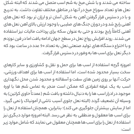
ساخته می شدند و با شش میخ به سُم اسب متصل می شدند که البته شکل
نعل ها و تعداد سوراخ میخ در آنها در مناطق مختلف تفاوت داشت. به تدریج
و با در دسترس قرار گرفتن آهن به شکل آسان تر و ارزان تر بود که نعل های
آهنی رایج شد و در دوران جنگ های صلیبی با وجود ارزش بالای آهن نعل های
آهنی کاملاً رایج بودند و حتی به عنوان سکه برای پرداخت مالیات نیز استفاده
می شدند. روند افزایش رواج نعل در سطح جهان ادامه یافت اما در قرن نوزدم
و با اختراع دستگاه های تولید صنعتی نعل به تعداد ۶۰ عدد در ساعت بود که
دیگر نعل برای اسب ها به وفور در دسترس قرار گرفت.
امروزه گرچه استفاده از اسب ها برای حمل و نقل و کشاورزی و سایر کارهای
سخت بسیار محدود شده است، اما استفاده از اسب ها برای اهداف ورزشی،
حرکت آنها بر روی زمین های سفت و آسفالته و محدود شدن محل نگهداری
اسب به یک غرفه انفرادی که ممکن است منجر به تماس سُم ها با اوره
موجود در ادرار اسب ها را به دنبال داشته و بافت سُم (عمدتاً حاوی کراتین) به
وسیله آن تضعیف گردد (البته نعل جلوی آسیب ناشی از آمونیاک را نمی گیرد،
اما از سایش بیشتر آن جلوگیری می کند)؛ بنابراین، همچنان استفاده از نعل را
برای اسب ها معقول و منطقی به نظر می رسد. البته امروزه موارد دیگری نیز
استفاده از نعل را برای اسب ها همچنان معقول می نمایند که شامل موارد زیر
است: