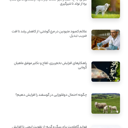
بره از تولد تا شیرگیری
علائم کمبود متیونین در مرغ گوشتی؛ از کاهش رشد تا افت
ضریب تبدیل
راهکارهای افزایش تخم‌ریزی، لقاح و تکثیر موفق ماهیان
گرمابی
چگونه احتمال دوقلوزایی در گوسفند را افزایش دهیم؟
فواید گاماویت برای سگ و گربه؛ از تقویت ایمنی تا افزایش