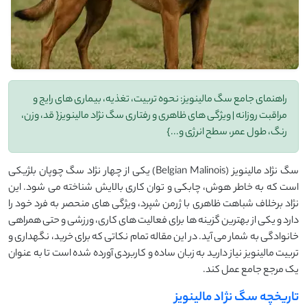
راهنمای جامع سگ مالینویز: نحوه تربیت، تغذیه، بیماری های رایج و
مراقبت روزانه | ویژگی های ظاهری و رفتاری سگ نژاد مالینویز{ قد، وزن،
رنگ، طول عمر، سطح انرژی و...}
سگ نژاد مالینویز (Belgian Malinois) یکی از چهار نژاد سگ چوپان بلژیکی
است که به خاطر هوش، چابکی و توان کاری بالایش شناخته می شود. این
نژاد برخلاف شباهت ظاهری با ژرمن شپرد، ویژگی های منحصر به فرد خود را
دارد و یکی از بهترین گزینه ها برای فعالیت های کاری، ورزشی و حتی همراهی
خانوادگی به شمار می آید. در این مقاله تمام نکاتی که برای خرید، نگهداری و
تربیت مالینویز نیاز دارید به زبان ساده و کاربردی آورده شده است تا به عنوان
یک مرجع جامع عمل کند.
تاریخچه سگ نژاد مالینویز