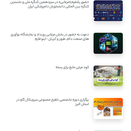
حضور پلتفرم «مرغابی» در سیزدهمین کنگره ملی و نخستین
کنگره بین ‌المللی دانشجویان دامپزشکی ایران
دعوت به حضور در بخش مرغابی رویداد و نمایشگاه نوآوری
های صنعت دام، طیور و آبزیان ؛ اینو فارم
کود مرغی مایع برای پسته
برگزاری دوره تخصصی تلقیح مصنوعی سرویکال گاو در
استان البرز