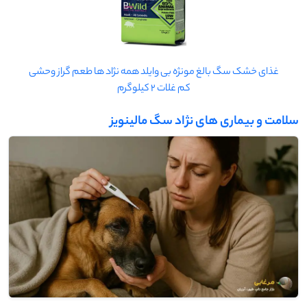
غذای خشک سگ بالغ مونژه بی وایلد همه نژاد ها طعم گراز وحشی
کم غلات 2 کیلوگرم
سلامت و بیماری های نژاد سگ مالینویز