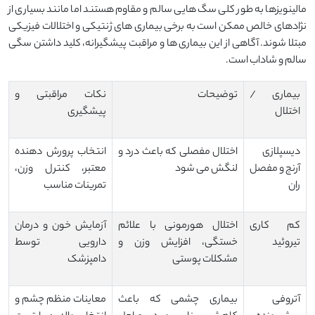
مالینویزها به طور کلی سگ هایی سالم و مقاوم هستند اما مانند بسیاری از
نژادهای خالص ممکن است به برخی بیماری های ژنتیکی و اختلالات فیزیکی
مبتلا شوند. آگاهی از این بیماری ها و مراقبت پیشگیرانه، کلید داشتن سگی
سالم و شاداب است.
بیماری /
توضیحات
نکات مراقبتی و
اختلال
پیشگیری
دیسپلازی
اختلال مفصلی که باعث درد و
انتخاب پرورش دهنده
آرنج و مفصل
لنگش می شود
معتبر، کنترل وزن،
ران
تمرینات مناسب
کم کاری
اختلال هورمونی با علائم
آزمایش خون و درمان
تیروئید
خستگی، افزایش وزن و
دارویی توسط
مشکلات پوستی
دامپزشک
آتروفی
بیماری چشمی که باعث
معاینات منظم چشم و