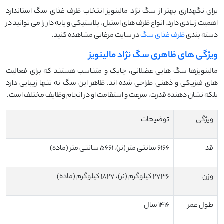
برای نگهداری بهتر از سگ نژاد مالینویز انتخاب ظرف غذای سگ استاندارد
اهمیت زیادی دارد. انواع ظرف های استیل، پلاستیکی و پایه دار را می توانید در
دسته بندی
ظرف غذای سگ
در سایت مرغابی مشاهده کنید.
ویژگی های ظاهری سگ نژاد مالینویز
مالینویزها سگ هایی عضلانی، چابک و متناسب هستند که برای فعالیت
های فیزیکی و ذهنی طراحی شده اند. ظاهر این سگ نه تنها زیبایی دارد
بلکه نشان دهنده قدرت، سرعت و استقامت او در انجام وظایف مختلف است.
ویژگی
توضیحات
قد
6166 سانتی متر (نر)، 5661 سانتی متر (ماده)
وزن
2736 کیلوگرم (نر)، 1827 کیلوگرم (ماده)
طول عمر
1416 سال