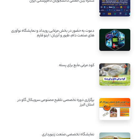
کنگره بین ‌المللی دانشجویان دامپزشکی ایران
دعوت به حضور در بخش مرغابی رویداد و نمایشگاه نوآوری
های صنعت دام، طیور و آبزیان ؛ اینو فارم
کود مرغی مایع برای پسته
برگزاری دوره تخصصی تلقیح مصنوعی سرویکال گاو در
استان البرز
نمایشگاه تخصصی صنعت زنبورداری