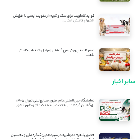
فواید گاماویت برای سگ و گربه؛ از تقویت ایمنی تا افزایش
اشتها و کاهش استرس
صفر تا صد پرورش مرغ گوشتی | مراحل، تغذیه و کاهش
تلفات
سایر اخبار
نمایشگاه بین‌المللی دام، طیور، صنایع لبنی تهران ۱۴۰۵؛
بزرگ‌ترین گردهمایی تخصصی صنعت دام و طیور کشور
حضور پلتفرم «مرغابی» در سیزدهمین کنگره ملی و نخستین