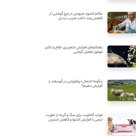
علائم کمبود متیونین در مرغ گوشتی؛ از
کاهش رشد تا افت ضریب تبدیل
راهکارهای افزایش تخم‌ریزی، لقاح و تکثیر
موفق ماهیان گرمابی
چگونه احتمال دوقلوزایی در گوسفند را
افزایش دهیم؟
فواید گاماویت برای سگ و گربه؛ از تقویت
ایمنی تا افزایش اشتها و کاهش استرس