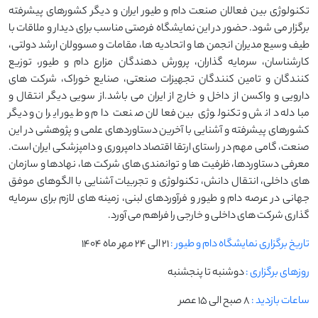
تکنولوژی بین فعالان صنعت دام و طیور ایران و دیگر کشورهای پیشرفته
برگزار می شود. حضور در این نمایشگاه فرصتی مناسب برای دیدار و ملاقات با
طیف وسیع مدیران انجمن ها و اتحادیه ها، مقامات و مسوولان ارشد دولتی،
کارشناسان، سرمایه گذاران، پرورش دهندگان مزارع دام و طیور، توزیع
کنندگان و تامین کنندگان تجهیزات صنعتی، صنایع خوراک، شرکت های
دارویی و واکسن از داخل و خارج از ایران می باشد.از سویی دیگر انتقال و
مبادله دانش و تکنولوژی بین فعالان صنعت دام و طیور ایران و دیگر
کشورهای پیشرفته و آشنایی با آخرین دستاوردهای علمی و پژوهشی در این
صنعت، گامی مهم در راستای ارتقا اقتصاد دامپروری و دامپزشکی ایران است.
معرفی دستاوردها، ظرفیت ها و توانمندی های شرکت ها، نهادها و سازمان
های داخلی، انتقال دانش، تکنولوژی و تجربیات آشنایی با الگوهای موفق
جهانی در عرصه دام و طیور و فرآوردهای لبنی، زمینه های لازم برای سرمایه
گذاری شرکت های داخلی و خارجی را فراهم می آورد.
تاریخ برگزاری نمایشگاه دام و طیور :
21 الی 24 مهر ماه ۱۴۰۴
روزهای برگزاری :
دوشنبه تا پنجشنبه
ساعات بازدید :
۸ صبح الی ۱۵ عصر