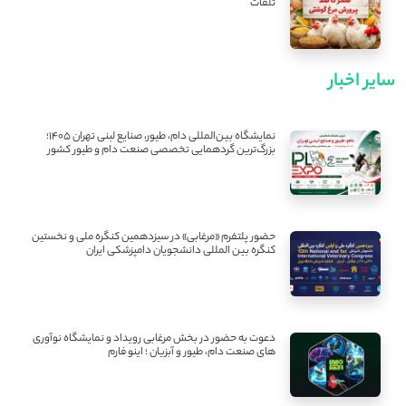
تلفات
سایر اخبار
نمایشگاه بین‌المللی دام، طیور، صنایع لبنی تهران ۱۴۰۵؛
بزرگ‌ترین گردهمایی تخصصی صنعت دام و طیور کشور
حضور پلتفرم «مرغابی» در سیزدهمین کنگره ملی و نخستین
کنگره بین ‌المللی دانشجویان دامپزشکی ایران
دعوت به حضور در بخش مرغابی رویداد و نمایشگاه نوآوری
های صنعت دام، طیور و آبزیان ؛ اینو فارم