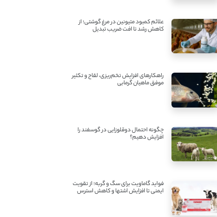
علائم کمبود متیونین در مرغ گوشتی؛ از
کاهش رشد تا افت ضریب تبدیل
راهکارهای افزایش تخم‌ریزی، لقاح و تکثیر
موفق ماهیان گرمابی
چگونه احتمال دوقلوزایی در گوسفند را
افزایش دهیم؟
فواید گاماویت برای سگ و گربه؛ از تقویت
ایمنی تا افزایش اشتها و کاهش استرس