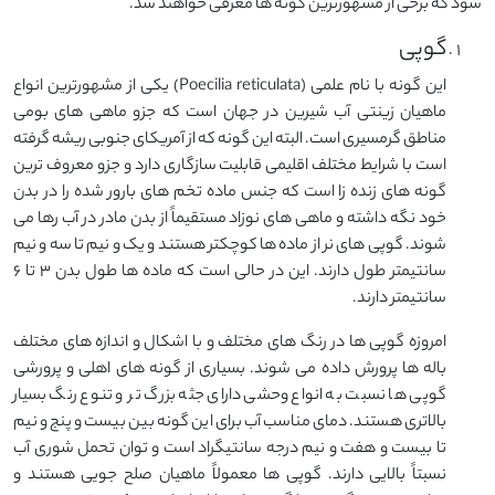
شود که برخی از مشهورترین گونه ها معرفی خواهند شد.
گوپی
این گونه با نام علمی (Poecilia reticulata) یکی از مشهورترین انواع
ماهیان زینتی آب شیرین در جهان است که جزو ماهی های بومی
مناطق گرمسیری است. البته این گونه که از آمریکای جنوبی ریشه گرفته
است با شرایط مختلف اقلیمی قابلیت سازگاری دارد و جزو معروف ترین
گونه های زنده زا است که جنس ماده تخم های بارور شده را در بدن
خود نگه داشته و ماهی های نوزاد مستقیماً از بدن مادر در آب رها می
شوند. گوپی های نر از ماده ها کوچکتر هستند و یک و نیم تا سه و نیم
سانتیمتر طول دارند. این در حالی است که ماده ها طول بدن ۳ تا ۶
سانتیمتر دارند.
امروزه گوپی ها در رنگ های مختلف و با اشکال و اندازه های مختلف
باله ها پرورش داده می شوند. بسیاری از گونه های اهلی و پرورشی
گوپی ها نسبت به انواع وحشی دارای جثه بزرگ تر و تنوع رنگ بسیار
بالاتری هستند. دمای مناسب آب برای این گونه بین بیست و پنج و نیم
تا بیست و هفت و نیم درجه سانتیگراد است و توان تحمل شوری آب
نسبتاً بالایی دارند. گوپی ها معمولاً ماهیان صلح جویی هستند و