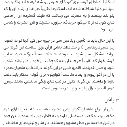
اسکار از مناطق گرمسیری آمریکای جنوبی ریشه گرفته اند و اکنون در
سرتاسر دنیا شناخته شده اند. اسکارها تقریباً هر غذای زنده ای را که
بتوانند ببلعند را به مصرف می رسانند که طیف گسترده ای از ماهی
های کوچک تر تا میگو، خرچنگ، حلزون، حشرات و لارو حشرات را شامل
می شود.
با این حال باید به تأمین ویتامین سی در جیره خوراکی آنها توجه نمود،
زیرا کمبود ویتامین C و مشکلات ناشی از آن برای سلامت این گونه می
تواند مشکل ساز شود. با توجه به جثه نسبتاً بزرگ، جیره غذایی
گوشتخوار که تقریباً هر جاندار زنده کوچک تر از خود را می تواند شامل
شود و حس قدرتمند قلمرو طلبی در این گونه، در انتخاب ماهیان همراه
با آن در آکواریوم و ابعاد مناسب آکواریوم برای گونه اسکار باید دقت
لازمه را داشت. این گونه اکنون در تیپ های رنگی مختلفی مانند مرمری
قرمز، آلبینو یا زال و لوتینو و... در دسترس است.
پافر
یکی از انواع ماهیان آکواریومی محبوب هستند که بدنی دارای فرم
مکعبی و یا مکعب مستطیلی دارند و به خاطر توان باد نمودن بدن خود
در شرایط احساس خطر مشهور هستند. در منابع تیپ های مختلف از