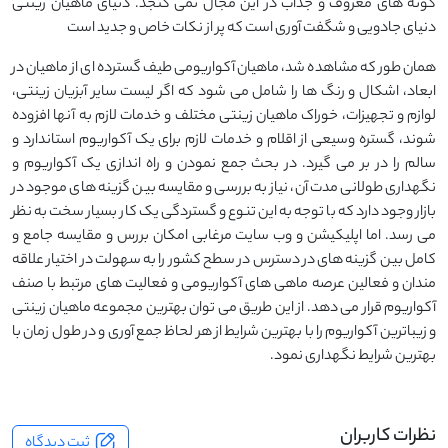
گونه های معروف و جذاب در این مجال نمی گنجد. دنیای ماهیان زینتی
دنیای جادویی و شگفت آوری است که پر از نکات خاص و جدید است
همان طور که مشاهده شد، ماهیان آکواریومی طیف گسترده ای از ماهیان در
ابعاد، اشکال و رنگ ها را شامل می شود که اگر لیست سایر آبزیان زینتی،
لوازم و تجهیزات، خوراک ماهیان زینتی مختلف و خدمات لازم به آنها افزوده
شوند، گستره وسیعی از اقلام و خدمات لازم برای یک آکواریوم استاندارد و
سالم را در بر می گیرد. در بحث جمع نمودن و راه اندازی یک آکواریوم و
نگهداری طولانی مدت آن، نیاز به بررسی و مقایسه بین گزینه های موجود در
بازار وجود دارد که با توجه به این تنوع و گستردگی یک کار بسیار سخت به نظر
می رسد. اما اپلیکیشن و وب سایت مرغابی امکان بررس و مقایسه جامع و
کامل بین گزینه های در دسترس در سطح کشور را به سهولت در اختیار علاقه
مندان و فعالین عرصه ماهی های آکواریومی و فعالیت های مرتبط با صنف
آکواریوم قرار می دهد. از این طریق می توان بهترین مجموعه ماهیان زینتی
و زیباترین آکواریوم را با بهترین شرایط از هر لحاظ جمع آوری و در طول زمان با
بهترین شرایط نگهداری نمود.
نظرات کاربران
ثبت دیدگاه