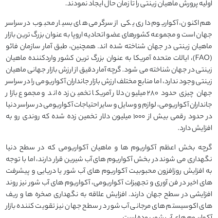
اولیه پرورش ماهیان زینتی را تا زمان حال ایجاد نمودند.
هم اکنون، آکواریوم داری یکی از سرگرمی های بسیار محبوب در سراسر
جهان است و مجموعه کشورهای عضو اتحادیه اروپا به عنوان بزرگ ترین بازار
ماهیان زینتی در جهان شناخته شده اند. همچنین، طبق آمار سازمان فائو
(FAO)، ایالات متحده آمریکا به عنوان بزرگ ترین کشور واردکننده ماهیان
زینتی در جهان شناخته می شود. گرچه آمار دقیق از ارزش بازار جهانی ماهیان
زینتی وجود ندارد، اما منابع مختلف ارزش بازار جانداران آکواریومی را در سراسر
جهان چیزی حدود ۲۸۰ میلیون دلار آمریکا تخمین زده اند و مجموع بازار
جانداران آکواریومی، لوازم و وسایل و سایر احتیاجات آکواریومی در سراسر دنیا
در حدود رقمی بیش از ۱۰۰۰ میلیون دلار تخمین زده شده که روندی رو به
افزایش دارد.
گرچه بخش اعظم آکواریوم ها و ماهیان آکواریومی که در سطح دنیا
نگهداری می شوند در بخش آکواریوم های آب شیرین قرار دارند، اما با توجه
به افزایش روزافزون محبوبیت آکواریوم های آب شور یا دریایی و پیشرفت
های اخیر در فن آوری و تجهیزات آکواریومی، آکواریوم های آب شور نیز روند
افزایشی در سطح جهان دارند. افزایش علاقه به نگهداری صخره ها و ریف
های اکوسیستم های مرجانی آب شور در سطح جهان نیز تقویت کننده بازار