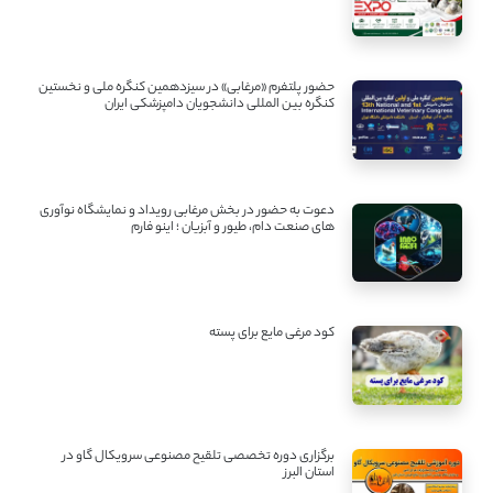
حضور پلتفرم «مرغابی» در سیزدهمین کنگره ملی و نخستین
کنگره بین ‌المللی دانشجویان دامپزشکی ایران
دعوت به حضور در بخش مرغابی رویداد و نمایشگاه نوآوری
های صنعت دام، طیور و آبزیان ؛ اینو فارم
کود مرغی مایع برای پسته
برگزاری دوره تخصصی تلقیح مصنوعی سرویکال گاو در
استان البرز