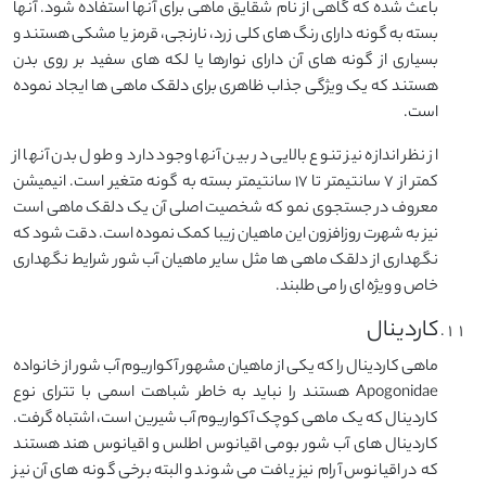
باعث شده که گاهی از نام شقایق ماهی برای آنها استفاده شود. آنها
بسته به گونه دارای رنگ های کلی زرد، نارنجی، قرمز یا مشکی هستند و
بسیاری از گونه های آن دارای نوارها یا لکه های سفید بر روی بدن
هستند که یک ویژگی جذاب ظاهری برای دلقک ماهی ها ایجاد نموده
است.
از نظر اندازه نیز تنوع بالایی در بین آنها وجود دارد و طول بدن آنها از
کمتر از ۷ سانتیمتر تا ۱۷ سانتیمتر بسته به گونه متغیر است. انیمیشن
معروف در جستجوی نمو که شخصیت اصلی آن یک دلقک ماهی است
نیز به شهرت روزافزون این ماهیان زیبا کمک نموده است. دقت شود که
نگهداری از دلقک ماهی ها مثل سایر ماهیان آب شور شرایط نگهداری
خاص و ویژه ای را می طلبند.
کاردینال
ماهی کاردینال را که یکی از ماهیان مشهور آکواریوم آب شور از خانواده
Apogonidae هستند را نباید به خاطر شباهت اسمی با تترای نوع
کاردینال که یک ماهی کوچک آکواریوم آب شیرین است، اشتباه گرفت.
کاردینال های آب شور بومی اقیانوس اطلس و اقیانوس هند هستند
که در اقیانوس آرام نیز یافت می شوند و البته برخی گونه های آن نیز