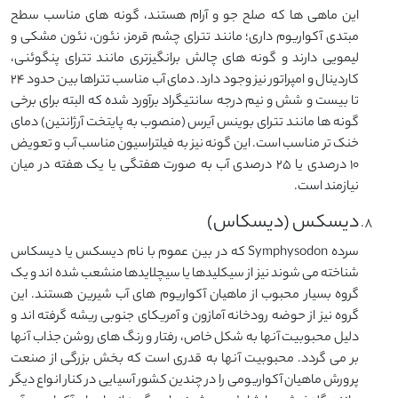
این ماهی ها که صلح جو و آرام هستند، گونه های مناسب سطح
مبتدی آکواریوم داری؛ مانند تترای چشم قرمز، نئون، نئون مشکی و
لیمویی دارند و گونه های چالش برانگیزتری مانند تترای پنگوئنی،
کاردینال و امپراتور نیز وجود دارد. دمای آب مناسب تتراها بین حدود ۲۴
تا بیست و شش و نیم درجه سانتیگراد برآورد شده که البته برای برخی
گونه ها مانند تترای بوینس آیرس (منصوب به پایتخت آرژانتین) دمای
خنک تر مناسب است. این گونه نیز به فیلتراسیون مناسب آب و تعویض
۱۰ درصدی یا ۲۵ درصدی آب به صورت هفتگی یا یک هفته در میان
نیازمند است.
دیسکس (دیسکاس)
سرده Symphysodon که در بین عموم با نام دیسکس یا دیسکاس
شناخته می شوند نیز از سیکلیدها یا سیچلایدها منشعب شده اند و یک
گروه بسیار محبوب از ماهیان آکواریوم های آب شیرین هستند. این
گروه نیز از حوضه رودخانه آمازون و آمریکای جنوبی ریشه گرفته اند و
دلیل محبوبیت آنها به شکل خاص، رفتار و رنگ های روشن جذاب آنها
بر می گردد. محبوبیت آنها به قدری است که بخش بزرگی از صنعت
پرورش ماهیان آکواریومی را در چندین کشور آسیایی در کنار انواع دیگر