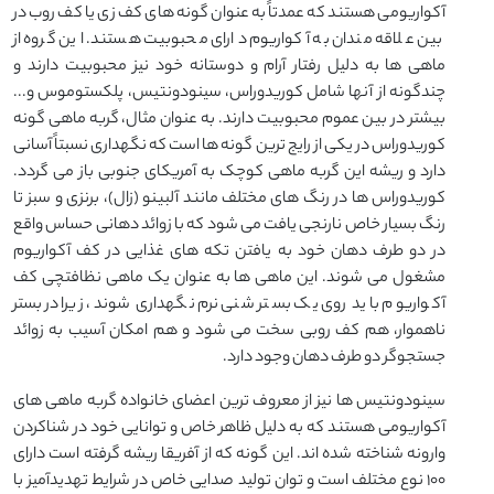
آکواریومی هستند که عمدتاً به عنوان گونه های کف زی یا کف روب در
بین علاقه مندان به آکواریوم دارای محبوبیت هستند. این گروه از
ماهی ها به دلیل رفتار آرام و دوستانه خود نیز محبوبیت دارند و
چندگونه از آنها شامل کوریدوراس، سینودونتیس، پلکستوموس و...
بیشتر در بین عموم محبوبیت دارند. به عنوان مثال، گربه ماهی گونه
کوریدوراس در یکی از رایج ترین گونه ها است که نگهداری نسبتاً آسانی
دارد و ریشه این گربه ماهی کوچک به آمریکای جنوبی باز می گردد.
کوریدوراس ها در رنگ های مختلف مانند آلبینو (زال)، برنزی و سبز تا
رنگ بسیار خاص نارنجی یافت می شود که با زوائد دهانی حساس واقع
در دو طرف دهان خود به یافتن تکه های غذایی در کف آکواریوم
مشغول می شوند. این ماهی ها به عنوان یک ماهی نظافتچی کف
آکواریوم باید روی یک بستر شنی نرم نگهداری شوند، زیرا در بستر
ناهموار، هم کف روبی سخت می شود و هم امکان آسیب به زوائد
جستجوگر دو طرف دهان وجود دارد.
سینودونتیس ها نیز از معروف ترین اعضای خانواده گربه ماهی های
آکواریومی هستند که به دلیل ظاهر خاص و توانایی خود در شناکردن
وارونه شناخته شده اند. این گونه که از آفریقا ریشه گرفته است دارای
۱۰۰ نوع مختلف است و توان تولید صدایی خاص در شرایط تهدیدآمیز با