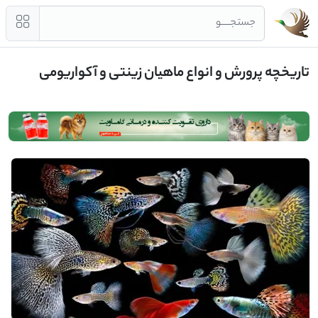
جستجــــو
تاریخچه پرورش و انواع ماهیان زینتی و آکواریومی