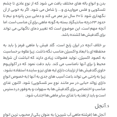
بدن و انواع باله های مختلف یافت می شود که از نوع عادی تا چشم
تلسکوپی و فلس مرواریدی و... را شامل می شود. اگر به خوبی از آن
نگهداری شود تا ۲۰ سال نیز عمر می کند و دمایی بین پانزده و نیم تا
حدود ۲۳ درجه سانتیگراد بسته به گونه ماهی برای آن مناسب است. اما
آنچه مهم است، این موضوع است که تغییر دمای ناگهانی می تواند
برای گلدفیش ها کشنده باشد.
بر خلاف آنچه در ایران رایج است، گلد فیش یا ماهی قرمز را باید به
محفظه ای با ابعاد و اکسیژن مناسب نگه داشت. زیرا علاوه بر حساسیت
به کمبود اکسیژن، تولید فضولات زیادی دارند که انباشت آن شرایط
محیط را برای آنها نامناسب می کند. باید دقت نمود که در آکواریوم
حاوی گلدفیش ها از تزئینات دارای لبه های تیز و ساینده استفاده نشود،
زیرا به راحتی می تواند باعث آسیب های جدی به آنها (به خصوص انواع
دارای زوائد حبابی در سر مانند نوع سر تلسکوپی) شود. اکنون غذای
مناسب و اختصاصی برای گلدفیش ها به سهولت و به وفور در دسترس
است و باید از تغذیه با غذای سایر ماهی ها اجتناب شود.
آنجل
آنجل ها (فرشته ماهی آب شیرین) به عنوان یکی از محبوب ترین انواع