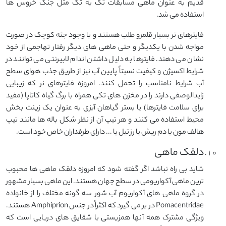
قدیم به عنوان ماهی مسابقات تک به تک مثل جنگ خروس ها
استفاده می شد.
فایترهای نر بسیار قلمرو طلب هستند و با وجود جثه کوچک در صورت
مواجه شدن با یکدیگر و حتی ماهی های دیگر رفتار تهاجمی از خود
نشان می دهند. فایترها به دلیل داشتن اندام لابیرنتی می توانند در
شرایط اکسیژن و کیفیت نسبتاً پایین آب نیز از طریق جذب هوای سطح
آب شرایط نامناسب را تحمل کنند. امروزه فایترهای نر که زیبایی
زایدالوصفی دارند را در مخزن های تکی همراه با برگ گیاه کاتاپا (مفید
برای سلامت فایترها) یا بستر گیاهان آبزی به عنوان یک زینت بخش
محیط استفاده می کنند و هر تیپ آن از نظر شکل باله ها مانند تیپ
هالف مون یا دم ریش یا رز تیل یا ... دارای طرفداران خاص خود است.
دلقک ماهی
شاید بی راه نباشد اگر گفته شود که امروزه دلقک ماهی ها محبوب
ترین ماهی آکواریومی در سطح جهان هستند. این ماهی بسیار مشهور
در گروه ماهی های آکواریوم آب شور سه گونه مختلف را از خانواده
Pomacentridae در بر می گیرد که اکثراً در جنس Amphiprion هستند.
ویژگی مشترک همه آنها همزیستی با شقایق های دریایی است که