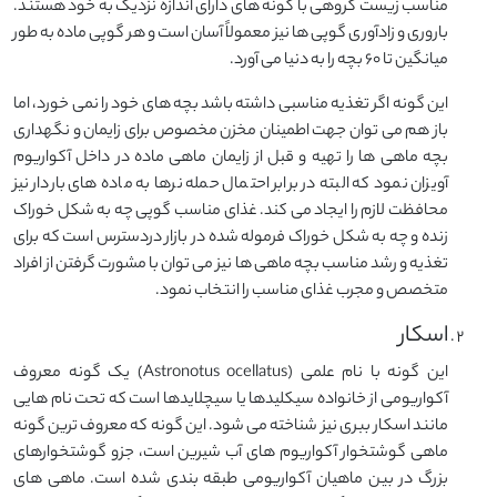
مناسب زیست گروهی با گونه های دارای اندازه نزدیک به خود هستند.
باروری و زادآوری گوپی ها نیز معمولاً آسان است و هر گوپی ماده به طور
میانگین تا ۶۰ بچه را به دنیا می آورد.
این گونه اگر تغذیه مناسبی داشته باشد بچه های خود را نمی خورد، اما
باز هم می توان جهت اطمینان مخزن مخصوص برای زایمان و نگهداری
بچه ماهی ها را تهیه و قبل از زایمان ماهی ماده در داخل آکواریوم
آویزان نمود که البته در برابر احتمال حمله نرها به ماده های باردار نیز
محافظت لازم را ایجاد می کند. غذای مناسب گوپی چه به شکل خوراک
زنده و چه به شکل خوراک فرموله شده در بازار دردسترس است که برای
تغذیه و رشد مناسب بچه ماهی ها نیز می توان با مشورت گرفتن از افراد
متخصص و مجرب غذای مناسب را انتخاب نمود.
اسکار
این گونه با نام علمی (Astronotus ocellatus) یک گونه معروف
آکواریومی از خانواده سیکلیدها یا سیچلایدها است که تحت نام هایی
مانند اسکار ببری نیز شناخته می شود. این گونه که معروف ترین گونه
ماهی گوشتخوار آکواریوم های آب شیرین است، جزو گوشتخوارهای
بزرگ در بین ماهیان آکواریومی طبقه بندی شده است. ماهی های