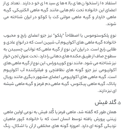
استفاده از استخوان های باله های سینه ای خود دارند. تعدادی از
اعضای این خانواده تحت نام هایی مانند گربه ماهی الکتریکی، گربه
ماهی خاردار و گربه ماهی مولتی کت یا کوکو در ایران شناخته می
شوند.
نوع پلکوستوموس یا اصطلاحاً "پلکو" نیز جزو اعضای رایج و محبوب
خانواده گربه ماهی های آکواریوم آب شیرین است که در انواع عادی و
طلایی رایج است. در ایران این نوع از گربه ماهی که توانایی چسبیدن به
سطوح صاف از طریق مکنده های دهانی را دارد، تحت عنوان لجن خوار
نیز شناخته می شود. مانند نوع کوریدوراس، این نوع از گربه ماهی های
آکواریومی نیز جزو گونه های نظافتچی و فیلترکننده آب آکواریوم
است. گربه ماهی های آکواریومی اعضای مشهور دیگری مانند رویال
پاناک، گربه ماهی پیکتوس، گربه ماهی دم قرمز و گربه ماهی شیشه
ای نیز دارند.
گلد فیش
همان طور که گفته شد، ماهی قرمز یا گُلد فیش به نوعی اولین ماهی
زینتی پرورش یافته توسط انسان است که با خانواده کپور ماهیان
نزدیکی گونه ای دارد. امروزه گونه های مختلفی از آن با اشکال، رنگ