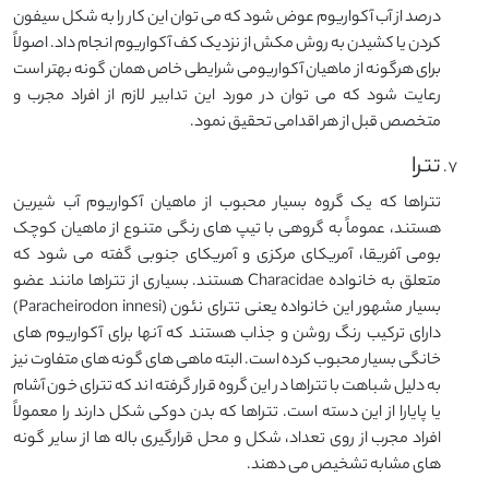
درصد از آب آکواریوم عوض شود که می توان این کار را به شکل سیفون
کردن یا کشیدن به روش مکش از نزدیک کف آکواریوم انجام داد. اصولاً
برای هرگونه از ماهیان آکواریومی شرایطی خاص همان گونه بهتر است
رعایت شود که می توان در مورد این تدابیر لازم از افراد مجرب و
متخصص قبل از هر اقدامی تحقیق نمود.
تترا
تتراها که یک گروه بسیار محبوب از ماهیان آکواریوم آب شیرین
هستند، عموماً به گروهی با تیپ های رنگی متنوع از ماهیان کوچک
بومی آفریقا، آمریکای مرکزی و آمریکای جنوبی گفته می شود که
متعلق به خانواده Characidae هستند. بسیاری از تتراها مانند عضو
بسیار مشهور این خانواده یعنی تترای نئون (Paracheirodon innesi)
دارای ترکیب رنگ روشن و جذاب هستند که آنها برای آکواریوم های
خانگی بسیار محبوب کرده است. البته ماهی های گونه های متفاوت نیز
به دلیل شباهت با تتراها در این گروه قرار گرفته اند که تترای خون آشام
یا پایارا از این دسته است. تتراها که بدن دوکی شکل دارند را معمولاً
افراد مجرب از روی تعداد، شکل و محل قرارگیری باله ها از سایر گونه
های مشابه تشخیص می دهند.