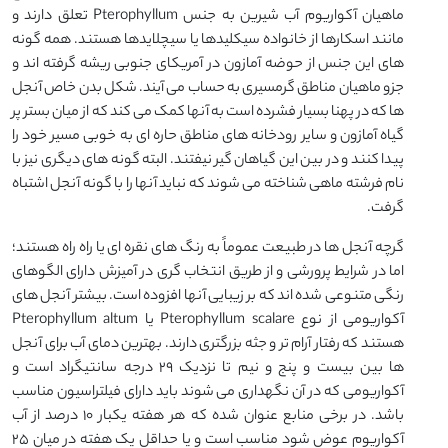
ماهیان آکواریوم آب شیرین به جنس Pterophyllum تعلق دارند و
مانند اسکارها از خانواده سیکلیدها یا سیچلایدها هستند. همه گونه
های این جنس از حوضه آمازون در آمریکای جنوبی ریشه گرفته اند و
جزو ماهیان مناطق گرمسیری به حساب می آیند. شکل بدن خاص آنجل
ها که در پهنا بسیار فشرده است به آنها کمک می کند که از میان بستر پر
گیاه آمازون و سایر رودخانه های مناطق حاره ای به خوبی مسیر خود را
پیدا کنند و در بین این گیاهان گیر نیفتند. البته گونه های دیگری نیز با
نام فرشته ماهی شناخته می شوند که نباید آنها را با گونه آنجل اشتباه
گرفت.
گرچه آنجل ها در طبیعت عموماً به رنگ های نقره ای یا راه راه هستند؛
اما در شرایط پرورشی و از طریق انتخاب گری در آمیزش دارای الگوهای
رنگی متنوعی شده اند که بر زیبایی آنها افزوده است. بیشتر آنجل های
آکواریومی از نوع Pterophyllum scalare یا Pterophyllum altum
هستند که رفتار آرام تر و جثه بزرگتری دارند. بهترین دمای آب برای آنجل
ها بین بیست و پنج و نیم تا نزدیک ۲۹ درجه سانتیگراد است و
آکواریومی که در آن نگهداری می شوند باید دارای فیلتراسیون مناسب
باشد. در برخی منابع عنوان شده که هر هفته یکبار ۱۰ درصد از آب
آکواریوم عوض شود مناسب است و یا حداقل یک هفته در میان ۲۵