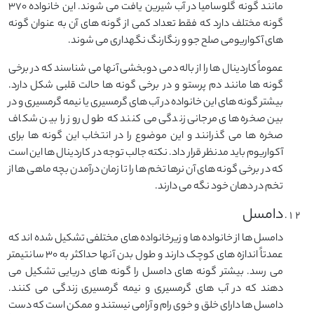
مانند گونه گلوسامیا در آب شیرین یافت می شوند. این خانواده ۳۷۰
گونه مختلف دارد که فقط تعداد کمی از گونه های آن به عنوان گونه
های آکواریومی صلح جو و رنگارنگ نگهداری می شوند.
عموماً کاردینال ها را از باله دمی دوبخشی آنها می شناسند که در برخی
گونه ها مانند دم پرستو و در برخی گونه ها حالت قلبی شکل دارد.
بیشتر گونه های این خانواده در آب های گرمسیری یا نیمه گرمسیری و در
بین صخره های مرجانی زندگی می کنند که طول روز را بین شکاف
صخره ها می گذرانند و این موضوع را در انتخاب این گونه ها برای
آکواریوم باید مدنظر قرار داد. نکته جالب توجه در کاردینال ها این است
که در برخی گونه های آن نرها تخم ها را تا زمان درآمدن بچه ماهی ها از
تخم در دهان خود نگه می دارند.
دامسل
دامسل ها از خانواده ها و زیرخانواده های مختلفی تشکیل شده اند که
عمدتاً اندازه های کوچک دارند و طول بدن آنها حداکثر به ۳۰ سانتیمتر
می رسد. بیشتر گونه های دامسل را گونه های دریایی تشکیل می
دهند که در آب های گرمسیری و نیمه گرمسیری زندگی می کنند.
دامسل ها دارای خلق و خوی رام و آرامی نیستند و ممکن است که دست