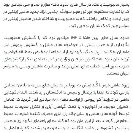
بسیار محبوبیت یافت. در سال های حدود دهه هزار و صد و سی میلادی بود
که با نظارت مستقیم امپراتور هیو سونگ، چندین نژاد جدید ماهی زینتی در
چین ایجاد و تکامل یافتند که به محبوبیت و شناخته شدن ماهیان زینتی در
سراسر چین کمک شایان توجهی کرد.
حدود سال های بین ۱۵۱۰ تا ۱۶۱۶ میلادی بود که با گسترش محبوبیت
نگهداری از ماهیان زینتی در حوضچه های منازل و گسترش پرورش این
ماهیان به کشور ژاپن، دیگر نگهداری از این ماهیان مختص به طبقه خواص و
ثروتمندان نبود. هم اکنون نیز چین و ژاپن در کنار تعدادی دیگر از کشورهای
جنوب شرق آسیا، قطب های اصلی تولید و صادرات ماهیان زینتی به سراسر
جهان هستند.
ورود ماهی قرمز یا گُلد فیش به اروپا نیز به سال های بین ۱۶۹۱ تا ۱۷۸۱ میلادی
باز می گردد که ابتدا به پرتغال و سپس به انگلستان وارد شدند. البته نگهداری
ماهی در شرایط آکواریومی از اواسط دهه ۱۸۰۰ میلادی آغاز گردید که تعادل
اکسیژن موجود در آکواریوم با کمک گیاهان آبزی و کنترل ضایعات محیط
توسط گونه های ماهی و سایر جانداران آبزی مصرف کننده ضایعات محیط
انجام می گرفت. بعد از این زمان بود که کتاب های راهنمای نگهداری ماهیان
زینتی در کشورهایی مانند انگلستان نوشته و به روز شدند که پایه اصلی و