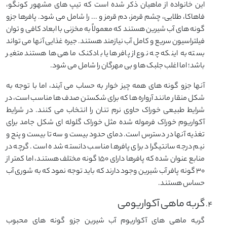
این خانواده از ماهیان ذکر شده است که تیپ های مشهور کونگو،
فاهاکا، طلایی، چشم قرمز، دم قرمز و ... را شامل می شود. پافرها جزو
گونه های آب شیرین هستند که معمولاً به مخزنی با ابعاد کافی و توان
فیلتراسیون سریع و کامل آب نیازمند هستند. جیره غذایی آنها می تواند
بسته به اینکه چه نوع از پافرها یا بادکنک ماهی ها هستند متغیر
باشد؛ اما اغلب جلبک ها و بی مهرگان را شامل می شود.
آنها جزو گونه های همه چیز خوار به حساب می آیند، اما با توجه به
شکل منقار مانند آرواره ها که برای شکستن صدف ها مناسب است، در
شرایط طبیعی خوراک حاوی نرم تنان را انتخاب می کنند. در شرایط
آکواریوم خوراک فرموله شده مثل خوراک گلوله ای شکل جامد برای
تغذیه آنها در دسترس است. دمای حدود بیست و سه تا بیست و پنج و
نیم درجه سانتیگراد برای پافرها مناسب دانسته شده است. گرچه در
منابع عنوان شده که پافرها دارای ۱۵۰ گونه مختلف هستند، اما کمتر از
۳۰ گونه پافر آب شیرین وجود دارند که باید توجه نمود که به شوری آب
حساس هستند.
گربه ماهی آکواریومی
گربه ماهی های آکواریوم آب شیرین جزو گونه های محبوب