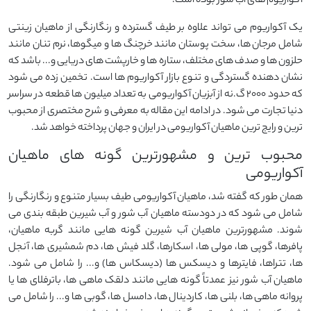
آکواریوم های آب شور بوده است.
یک آکواریوم می تواند علاوه بر طیف گسترده و رنگارنگی از ماهیان زینتی
شامل مرجان ها، سخت پوستان مانند خرچنگ ها و میگوها، نرم تنان مانند
حلزون ها و صدف های مختلف، ستاره ها و خارپشت های دریایی و... باشد که
نشان دهنده گستردگی و تنوع بازار آکواریوم ها است. تخمین زده می شود
که حدود 2000 گ.نه از آبزیان آکواریومی به تعداد میلیون ها قطعه در سراسر
دنیا تجارت می شود. در ادامه این مقاله به معرفی و شرح مختصری از محبوب
ترین و رایج ترین ماهیان آکواریومی در ایران و جهان پرداخته خواهد شد.
محبوب ترین و مشهورترین گونه های ماهیان
آکواریومی
همان طور که گفته شد، ماهیان آکواریومی طیف بسیار متنوع و رنگارنگی را
شامل می شود که در دودسته ماهیان آب شور و آب شیرین طبقه بندی می
شوند. مشهورترین ماهیان آب شیرین گونه هایی مانند گربه ماهیان،
پافرها، گوپی ها، مولی ها، اسکارها، گلد فیش ها، دم شمشیری ها، آنجل
ها، تتراها، فایترها و دیسکس ها (دیسکاس ها) و... را شامل می شود.
ماهیان آب شور نیز عمدتاً گونه هایی مانند دلقک ماهی ها، باترفلای ها یا
پروانه ماهی ها، بلنی ها، کاردینال ها، دامسل ها، گوبی ها و... را شامل می