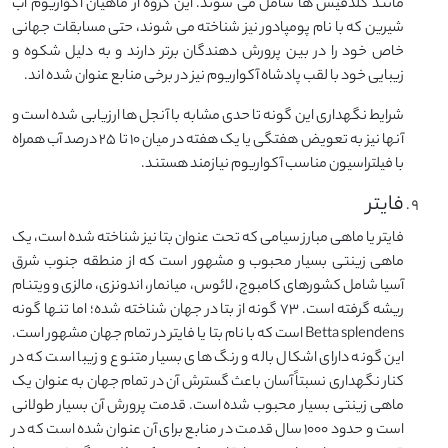
مانند گلدفیش ها شامل می شوند. این گروه از ماهیان آکواریوم آب
شیرین که با نام پومپادور نیز شناخته می شوند، حتی مسابقات جهانی
خاص خود را در بین پرورش دهندگان برتر دارند و به دلیل شکوه و
زیبایی خود با لقب پادشاه آکواریوم نیز در برخی منابع عنوان شده اند.
شرایط نگهداری این گونه تا حدی مشابه با آنجل ها ارزیابی شده است و
آنها نیز به تعویض هفتگی یا یک هفته در میان ۱۰ تا ۲۵ درصد آب همراه
با فیلتراسیون مناسب آکواریوم نیازمند هستند.
فایتر
فایتر یا ماهی مبارز سیامی که تحت عنوان بتا نیز شناخته شده است، یک
ماهی زینتی بسیار محبوب و مشهور است که از منطقه جنوب شرق
آسیا شامل کشورهای کامبوج، لائوس، میانمار، اندونزی، مالزی و ویتنام
ریشه گرفته است. ۷۳ گونه از بتا در جهان شناخته شده؛ اما تنها گونه
Betta splendens است که با نام بتا یا فایتر در تمام جهان مشهور است.
این گونه دارای اشکال باله و رنگ های بسیار متنوع و زیبا است که در
کنار نگهداری نسبتاً آسان باعث گسترش آن در تمام جهان به عنوان یک
ماهی زینتی بسیار محبوب شده است. قدمت پرورش آن بسیار طولانی
است و حدود ۱۰۰۰ سال قدمت در منابع برای آن عنوان شده است که در