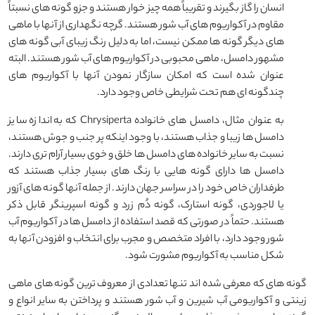
انسان را گاز بگیرند و تقریباً همه چیز خوار هستند و جزو گونه های نسبتاً
مقاوم در آکواریوم های آب شور هستند. گرچه نگهداری از آنها با ماهی
های دیگر گونه ها ممکن نیست، اما به دلیل رنگ زیبای آبی گونه های
مشهور دامسل، ماهی محبوبی در آکواریوم های آب شور هستند. البته
عنوان شده است که امکان سازگار نمودن آنها با آکواریوم های
چندگونه ای هم تحت شرایطی خاص وجود دارد.
به عنوان مثال، دامسل های خانواده Chrysiperta که به اندازه سایز
دامسل ها زیبا و جذاب هستند، با وجود اینکه پر جنب و جوش هستند،
نسبت به سایر خانواده های دامسل ها خلق و خوی بسیار آرام تری دارند.
دامسل ها دارای گونه هایی با رنگ های بسیار جذاب هستند که
طرفداران خاص خود را در سراسر جهان دارند. از جمله آنها گونه های آزور
یا لاجوردی، گونه استارک، گونه دُم زرد و گونه اسپرینگر قابل ذکر
هستند. حتماً در صورتی که قصد استفاده از دامسل ها در آکواریوم آب
شور وجود دارد، با افراد متخصص و مجرب برای انتخاب و افزودن آنها به
شکل مناسب به آکواریوم مشورت شود.
گونه های که معرفی شده اند تنها تعدادی از معروف ترین گونه های ماهی
زینتی و آکواریومی آب شیرین و آب شور هستند و پرداختن به سایر انواع و