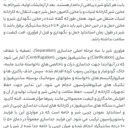
بابت هر کیلو شیر دریافتی از دامدار هستند. بعد از آزمایشات اولیه، شیرخام به
مخزن شیر کارخانه لبنیات و یا مخزن کامیون حمل شیر جهت انتقال به کارخانه
لبنیات منتقل می شود. همان طور که گفته شده در مخزن نگهداری شیر و یا
مخزن حمل و در حین حمل شیر باید دمای 4 تا 6 درجه سانتیگراد برقرار باشد تا
شیر در طول زمان استاندارد حمل و نگهداری و قبل از فرآوری، افت کیفیت و
سلامت نداشته باشد.
فراوری شیر با سه مرحله اصلی جداسازی (Separation)، تصفیه یا شفاف
سازی (Clarification) و سانتریفیوژ نمودن (Centrifugation) آغاز می شود
که در آنها ابتدا جهت جداسازی ذرات و ناخالصی های ناخواسته مانند ماسه،
خاک، گردوغبار و پروتئین رسوب کرده اقدام شده، سپس حذف باکتری ها و
میکروارگانیسم های ناخواسته و سلولهای سوماتیک بوسیله سانتریفیوژ و
تکنیک های میکروفلیتراسیون انجام می شود. این تدابیر جهت حفظ
تجهیزات کارخانه از آسیب، حفظ سلامت و ایمنی شیر و لبنیات تولیدی از آن و
افزایش ماندگاری و کیفیت محصولاتی مانند پنیرها مؤثر هستند. البته کاربرد
اصلی دستگاه های سانتریفیوژ در کارخانه های لبنیات جداسازی چربی از شیر
و استاندارد نمودن چربی شیر و خامه است که در مواردی این با فرایند
پاستوریزاسیون ترکیب می شود. این فرایند جداسازی معمولاً در دمای ۵۰ تا
۶۰ درجه سانتیگراد انجام شده و میزان چربی یا خامه جدا شده از شیر را می