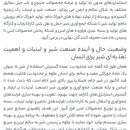
استانداردهای مدون به تولید و عرضه محصولات متنوع و باب میل سلایق
مختلف به شکل سالم و ایمن می پردازد. صنعت شیر و لبنیات یک زنجیره
گسترده و پیوسته را از تولید نهاده های خوراک دام، تولید خوراک دام، پرورش
دام و تولید شیر تا شبکه جمع آوری شیر، حمل و نقل شیر، کارخانجات و کارگاه
های تولید و بسته بندی فراورده های لبنی و شبکه پخش محصولات لبنی تا
رسیدن به دست مصرف کنندگان نهایی در بر می گیرد.
وضعیت حال و آینده صنعت شیر و لبنیات و اهمیت
تغذیه ای شیر برای انسان
همان طور که گفته شد محدودیت عمده گسترش استفاده از شیر به عنوان
یک ماده خوراکی مفید و سالم برای انسان علاوه بر محدودیت قابلیت هضم
قند لاکتوز در شیر خام، فسادپذیری بالای شیر خام است که باعث شده تا
اساس و پایه صنعت جمع آوری و فراوری شیر (صنعت لبنیات) بر ایجاد و
گسترش استراتژی های کارآمد جهت بهبود، تقویت و بهینه سازی فرایندهای
جمع آوری و انتقال شیر به کارخانجات، فرایندهای تخمیر و تولید لبنیات، بسته
بندی و توزیع محصولات لبنی قرار گیرد. این هدف راهبردی صنایع شیر و
لبنیات را مجبور نموده که تمام تلاش خود را معطوف به برنامه ریزی و بهینه
سازی سیستم تولید خود نمایند تا علاوه بر رسیدن شیر به سالم ترین و سریع
ترین شکل ممکن به کارخانه و تولید ایمن ترین محصولات، هرگونه عامل