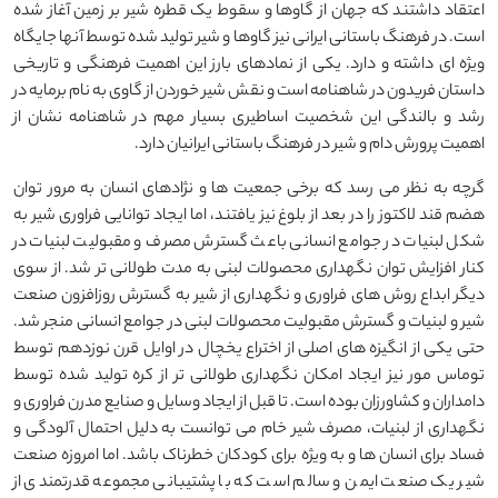
اعتقاد داشتند که جهان از گاوها و سقوط یک قطره شیر بر زمین آغاز شده
است. در فرهنگ باستانی ایرانی نیز گاوها و شیر تولید شده توسط آنها جایگاه
ویژه ای داشته و دارد. یکی از نمادهای بارز این اهمیت فرهنگی و تاریخی
داستان فریدون در شاهنامه است و نقش شیر خوردن از گاوی به نام برمایه در
رشد و بالندگی این شخصیت اساطیری بسیار مهم در شاهنامه نشان از
اهمیت پرورش دام و شیر در فرهنگ باستانی ایرانیان دارد.
گرچه به نظر می رسد که برخی جمعیت ها و نژادهای انسان به مرور توان
هضم قند لاکتوز را در بعد از بلوغ نیز یافتند، اما ایجاد توانایی فراوری شیر به
شکل لبنیات در جوامع انسانی باعث گسترش مصرف و مقبولیت لبنیات در
کنار افزایش توان نگهداری محصولات لبنی به مدت طولانی تر شد. از سوی
دیگر ابداع روش های فراوری و نگهداری از شیر به گسترش روزافزون صنعت
شیر و لبنیات و گسترش مقبولیت محصولات لبنی در جوامع انسانی منجر شد.
حتی یکی از انگیزه های اصلی از اختراع یخچال در اوایل قرن نوزدهم توسط
توماس مور نیز ایجاد امکان نگهداری طولانی تر از کره تولید شده توسط
دامداران و کشاورزان بوده است. تا قبل از ایجاد وسایل و صنایع مدرن فراوری و
نگهداری از لبنیات، مصرف شیر خام می توانست به دلیل احتمال آلودگی و
فساد برای انسان ها و به ویژه برای کودکان خطرناک باشد. اما امروزه صنعت
شیر یک صنعت ایمن و سالم است که با پشتیبانی مجموعه قدرتمندی از