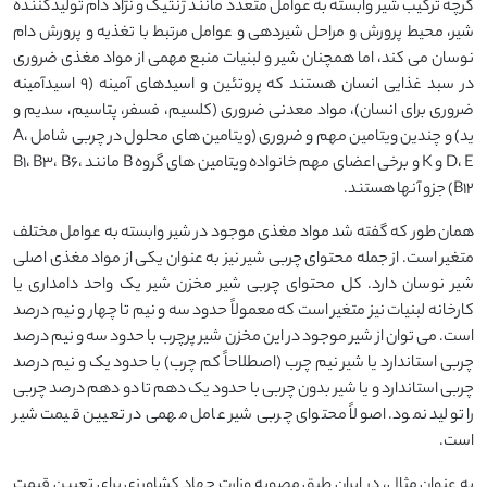
گرچه ترکیب شیر وابسته به عوامل متعدد مانند ژنتیک و نژاد دام تولیدکننده
شیر، محیط پرورش و مراحل شیردهی و عوامل مرتبط با تغذیه و پرورش دام
نوسان می کند، اما همچنان شیر و لبنیات منبع مهمی از مواد مغذی ضروری
در سبد غذایی انسان هستند که پروتئین و اسیدهای آمینه (۹ اسیدآمینه
ضروری برای انسان)، مواد معدنی ضروری (کلسیم، فسفر، پتاسیم، سدیم و
ید) و چندین ویتامین مهم و ضروری (ویتامین های محلول در چربی شامل A،
D، E و K و برخی اعضای مهم خانواده ویتامین های گروه B مانند B1، B3، B6،
B12) جزو آنها هستند.
همان طور که گفته شد مواد مغذی موجود در شیر وابسته به عوامل مختلف
متغیر است. از جمله محتوای چربی شیر نیز به عنوان یکی از مواد مغذی اصلی
شیر نوسان دارد. کل محتوای چربی شیر مخزن شیر یک واحد دامداری یا
کارخانه لبنیات نیز متغیر است که معمولاً حدود سه و نیم تا چهار و نیم درصد
است. می توان از شیر موجود در این مخزن شیر پرچرب با حدود سه و نیم درصد
چربی استاندارد یا شیر نیم چرب (اصطلاحاً کم چرب) با حدود یک و نیم درصد
چربی استاندارد و یا شیر بدون چربی با حدود یک دهم تا دو دهم درصد چربی
را تولید نمود. اصولاً محتوای چربی شیر عامل مهمی در تعیین قیمت شیر
است.
به عنوان مثال، در ایران طبق مصوبه وزارت جهاد کشاورزی برای تعیین قیمت