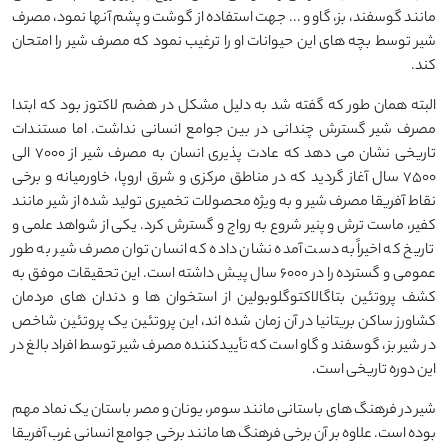
مانند گوسفند، بز، گاو و ... جهت استفاده از گوشت و پشم آنها نمود، مصرف
شیر توسط بچه های این حیوانات او را ترغیب نمود که مصرف شیر را امتحان
کند.
البته همان طور که گفته شد به دلیل مشکل در هضم لاکتوز بود که ابتدا
مصرف شیر گسترش چندانی در بین جوامع انسانی نداشت. اما مستندات
تاریخی نشان می دهد که عادت پذیری انسان به مصرف شیر از ۷۰۰۰ الی
۷۵۰۰ سال آغاز گردید که در مناطق مرکزی و شرق اروپا، خاورمیانه و برخی
نقاط آفریقا مصرف شیر و به ویژه محصولات تخمیری تولید شده از شیر مانند
کفیر، ماست ترش و پنیر شروع به رواج و گسترش کرد. یکی از شواهد علمی و
تاریخ که اخیراً به دست آمده نشان داده که انسان توان مصرف شیر به طور
عمومی و گسترده را در ۶۰۰۰ سال پیش داشته است. این تحقیقات موفق به
کشف پروتئین بتاگالاکتوگلوبولین از استخوان ها و دندان های مردمان
کشاورز ساکن بریتانیا در آن زمان شده اند، این پروتئین یک پروتئین شاخص
در شیر بز، گوسفند و گاو است که تأییدکننده مصرف شیر توسط افراد بالغ در
این دوره تاریخی است.
شیر در فرهنگ های باستانی مانند سومر، یونان و مصر باستان یک نماد مهم
بوده است. علاوه بر آن برخی فرهنگ ها مانند برخی جوامع انسانی غرب آفریقا