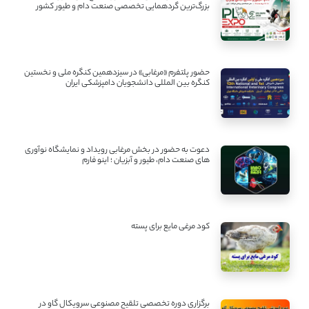
بزرگ‌ترین گردهمایی تخصصی صنعت دام و طیور کشور
حضور پلتفرم «مرغابی» در سیزدهمین کنگره ملی و نخستین
کنگره بین ‌المللی دانشجویان دامپزشکی ایران
دعوت به حضور در بخش مرغابی رویداد و نمایشگاه نوآوری
های صنعت دام، طیور و آبزیان ؛ اینو فارم
کود مرغی مایع برای پسته
برگزاری دوره تخصصی تلقیح مصنوعی سرویکال گاو در