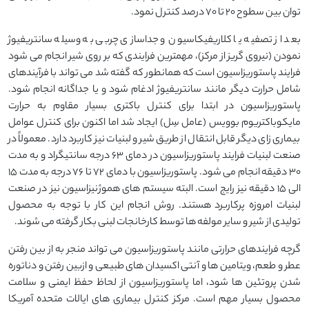
توان بین سطوح ۲۰ تا ۷۰ درصد کنترل نمود.
بعد از تصفیه یا کلاریفیکاسیون و جداسازی چربی به وسیله سانتریفیوژ
نمودن (نیروی گریز از مرکز)، مهمترین فرایندی که بر روی شیر انجام می شود
فرایند پاستوریزاسیون است که همانطور که گفته شد می تواند با فرآیندهای
شامل حرارت دیگر مانند سانتریفیوژ ادغام شود و یا جداگانه انجام شود.
پاستوریزاسیون در ابتدا برای کنترل باکتری بسیار مقاوم به حرارت
مایکوباکتریوم بوویس (عامل سِل) ایجاد شد اما اکنون برای کنترل عوامل
بیماری زای دیگر قابل انتقال از طریق شیر و لبنیات نیز کاربرد دارد. معمولاً در
صنعت لبنیات فرایند پاستوریزاسیون در دمای ۶۳ درجه سانتیگراد و به مدت
۳۰ دقیقه انجام می شود. پاستوریزاسیون با دمای ۷۲ تا ۷۶ درجه به مدت ۱۵
الی ۱۵ دقیقه نیز رایج است. البته سیستم های هموژنیزاسیون نیز در صنعت
لبنیات امروزه پرکاربرد هستند. روش انجام این کار با توجه به محصول
تولیدی از شیر و سایر مولفه ها توسط کارخانجات لبنی بکار گرفته می شوند.
گرچه فرایندهای حرارتی مانند پاستوریزاسیون می تواند منجر به از بین رفتن
عطر و طعم، ویتامین ها و آنتی اکسیدان های طبیعی و ازبین رفتن و دناتوره
شدن پروتئین ها شود، اما پاستوریزاسیون از لحاظ حفظ ایمنی و سلامت
محصول بسیار مهم است. مرکز کنترل بیماری های ایالات متحده آمریکا