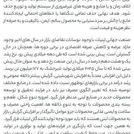
اتلاف زمان و یا منابع و هزینه های غیرضروری از سیستم تولید و توزیع حذف
شود. هدف نهایی حذف تمامی تنگناها یا خطاهای احتمالی ایجادکننده
مانع یا چالش بر سر دستیابی به محصول سالم، ایمن، باکیفیت و به صرفه از
نظر هزینه و قیمت است.
صنعت جهانی لبنیات با وجود نوسانات تقاضای بازار در سال های اخیر، وجود
مازاد عرضه و کاهش صرفه اقتصادی در برخی دوره ها، همچنان در حال
گسترش است. پیش بینی شده است که طی دهه میلادی پیش رو، نرخ رشد
یک و هشت دهم درصد در سال در این صنعت رخ دهد و به عنوان مثال پیش
بینی شده که تا سال 2025 میلادی تولید شیرخشک به 177 میلیون تن برسد.
دلیل این افزایش عمدتاً به افزایش شهرنشینی، گرایش بیشتر ذائقه عمومی و
رشد درآمد در برخی بازارهای نوظهور نسبت داده شده است. در منابع مختلف
توصیه شده که تغییر الگوی مصرف نیز باید در فرایند تحقیق و توسعه
محصولات جدید در صنایع لبنی مدنظر قرار گیرد. امروزه تنوع شکل، طعم و
بسته بندی محصولات با توجه به تنوع ذائقه ها، اهمیت راحتی مصرف و
سلامت و ایمنی غذایی محصولات جزو عوامل تأثیرگذار بر افزایش گرایش بازار
به محصولات لبنی هستند که باید موردتوجه تولیدکنندگان لبنیات قرار گیرد.
به همین جهت است که بازنگری در فرایندهای تولید و نوآوری در تولید
محصولات در عین حفظ کیفیت، سلامت و ایمنی غذایی یک ضرورت برای