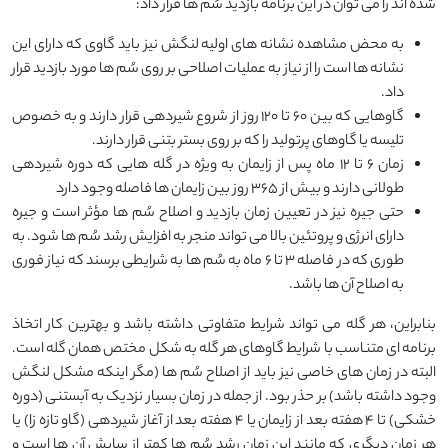
شده اند را می توان در این برنامه بازدید سُم ها قرار داد:
به محض مشاهده نشانه های اولیه لنگش نیز باید گاوی که دارای این
نشانه ها است را از نیاز به عملیات اصلاحی بر روی سُم ها مورد بازدید قرار
داد.
گاوهایی که بین ۶۰ تا ۱۲۰ روز از شروع شیردهی قرار دارند و به خصوص
تلیسه یا گاوهای پرتولید را که بر روی بستر بتنی قرار دارند.
زمان ۶ تا ۱۲ ماه پس از زایمان به ویژه در گله هایی که دوره شیردهی
طولانی دارند و بیش از ۳۶۵ روز بین زایمان ها فاصله وجود دارد
حتی جیره نیز در تعیین زمان بازدید و اصلاح سُم ها مؤثر است و جیره
دارای انرژی و پروتئین بالا می تواند منجر به افزایش رشد سُم ها شود. به
طوری که در فاصله ۳ تا ۶ ماه به سُم ها به شرایطی برسند که نیاز فوری
به اصلاح آن ها باشد.
بنابراین، هر گله می تواند شرایط متفاوتی داشته باشد و بهترین کار اتخاذ
برنامه ای متناسب با شرایط گاوهای هر گله به شکل مختص همان گله است.
البته در زمان های خاصی نیز باید از اصلاح سُم ها (مگر اینکه مشکل لنگش
وجود داشته باشد) بر حذر بود. از جمله در زمان بسیار نزدیک به آبستنی (دوره
خشکی) تا 4 هفته بعد از زایمان یا 4 هفته بعد از آغاز شیردهی (گاو تازه زا) یا
هر زمان دیگری که مانند این زمان رشد سُم ها کمتر از سایش آن ها است و