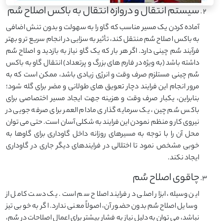
سیستم انتقال و دروازه انتقال به باکس اصلاح سُم
آماده کردن یک مسیر مناسب که گاو را به سهولت و بدون تنش اضافی
به باکس اصلاح سُم منتقل کند، تأثیر به سزایی در انجام سریع تر و بهتر
فرآیند سُم چینی دارد. اگر هر بار که یک گاو نیاز به بازدید و اصلاح سُم
داشته باشد (به ویژه در فارم های بزرگ و پرتعداد) انتقال گاو به باکس
سُم چینی مستلزم صرف وقت و انرژی زیادی باشد، ممکن است که به
مرور انجام این فرایند دچار تعویق های طولانی و مضر برای گله شود؛
بنابراین، یکبار صرف وقت و هزینه جهت ایجاد مسیر اختصاصی برای
باکس سُم چین، یک سرمایه گذاری مادام العمر برای صرفه جویی در
نیروی کار و منظم نمودن این فرایند به شکلی آسان است. حتی می توان
محل آن را با توجه به مسیرهای روزانه داخل گاوداری برای گاوها به
خوبی مشخص نمود تا اختلالی در فرایندهای دیگر جاری در گاوداری
ایجاد نکند.
چاقوی اصلاح سُم
این وسیله، ابزار اصلی در فرایند اصلاح سم است. یک دست کامل از
وسایل اصلاح سُم بدون حضور آن، اصولاً معنی ندارد. اگر به خوبی تیز
نباشد، می توان به دلیل نیاز به فشار بیشتر برای اعمال اصلاحات در سُم،