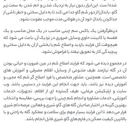
شده است. این ابزار بدون نیاز به نزدیک شدن و خم شدن به سمت زیر
گاو، بانداژ را از دور سُم گاو جدا می کند تا به دلیل سختی و خطر ناشی از
جداکردن بانداژ، خود آن در طولانی مدت موجب عفونت نشود.
درنظرگرفتن یک باکس سم چینی مناسب در یک محل مناسب و یک
قفسه یا کابینت حاوی وسایل ضروری در نزدیک آن، باعث می شود که
هیچوقت کل فرایند بازدید و اصلاح سُم یا بخشی از آن به دلیل سختی و
پیچیدگی کار به تعویق نیفتد یا فراموش نشود.
در مجموع دیده می شود که فرایند اصلاح سُم در عین ضرورت و حیاتی بودن
آن در گله نیازمند طیف متنوعی از وسایل، اقلام مصرفی و آموزش های
تخصصی است. همچنین، مشاور متخصص یا فرد اصلاح گر سُم که مجرب و
آموزش دیده نیز باشد، باید جهت انجام این فرایند در دسترس باشد. وب
سایت و اپلیکیشن مرغابی، طیف گسترده ای از اقلام، تجهیزات، خدمات
آموزشی، خدمات مشاوره و انجام سُم چینی را جهت بررسی، مقایسه و انتخاب
بهترین گزینه در اختیار صاحبان گله های گاو شیری و فعالین عرصه دام شیری
قرار می دهد تا این فرایند بسیار مهم برای سلامت و عملکرد گله به راحتی و با
بالاترین کیفیت ممکن در فارم های گاو شیری قابل انجام باشد.