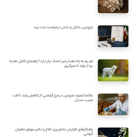
رایج‌ترین دلایل رد شدن درخواست ثبت برند
هر بره به چه مقدار شیر خشک نیاز دارد؟ راهنمای کامل تغذیه
بره از تولد تا شیرگیری
علائم کمبود متیونین در مرغ گوشتی؛ از کاهش رشد تا افت
ضریب تبدیل
راهکارهای افزایش تخم‌ریزی، لقاح و تکثیر موفق ماهیان
گرمابی