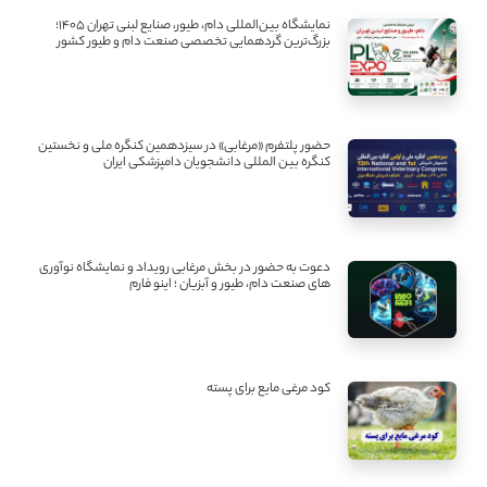
نمایشگاه بین‌المللی دام، طیور، صنایع لبنی تهران ۱۴۰۵؛
بزرگ‌ترین گردهمایی تخصصی صنعت دام و طیور کشور
حضور پلتفرم «مرغابی» در سیزدهمین کنگره ملی و نخستین
کنگره بین ‌المللی دانشجویان دامپزشکی ایران
دعوت به حضور در بخش مرغابی رویداد و نمایشگاه نوآوری
های صنعت دام، طیور و آبزیان ؛ اینو فارم
کود مرغی مایع برای پسته