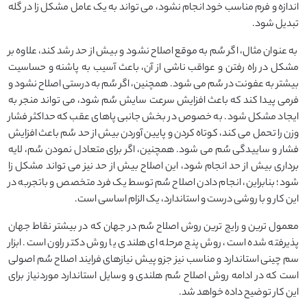
اندازه و فرم مناسب خود انجام نشود، می تواند به یک عامل مشکل زا در گله
تبدیل شود.
به عنوان مثال، اگر سُم به موقع اصلاح نشود و بیش از حد رشد کند، علاوه بر
مشکل در راه رفتن و عواقب ناشی از آن، باعث آسیب به پاشنه و حساسیت
بیشتر به عفونت در سُم می شود. همچنین، اگر سُم به درستی اصلاح نشود و
فرمی پیدا کند که باعث افزایش سرعت سایش سُم شود، می تواند منجر به
ایجاد مشکل شود. به خصوص در بخش جانبی پاهای عقب که حداکثر فشار
وزن را تحمل می کند، کوتاه کردن و پایین آوردن بیش از حد سُم باعث افزایش
فشار و ساییدگی سُم می شود. همچنین، اگر برای متعادل نمودن سُم، لایه
برداری بیش از حد انجام شود، این اصلاح بیش از حد نیز می تواند مشکل زا
شود؛ بنابراین، انجام دادن اصلاح سُم توسط یک فرد متخصص و باتجربه در
این کار و با روشی درست و استاندارد، یک الزام اساسی است.
معمول ترین و رایج ترین روش اصلاح سُم در جهان که در بیشتر نقاط جهان
پذیرفته شده است، روش پنج مرحله ای هلندی یا روش دکتر راون است. ابزار
سم چینی استاندارد و مناسب نیز جزو پیش نیازهای فرایند اصلاح سُم اصولی
است که در ادامه روش اصلاح سُم هلندی و وسایل استاندارد موردنیاز برای
این کار توضیح داده خواهد شد.