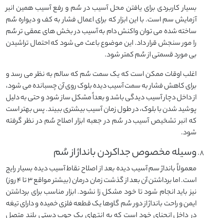
بسیار کاربردی برای یافتن محل آسیب در سُم و رفع آسیب همین انبر
آزمایش سم است. با این ابزار که برای اعمال فشار به کف و دیواره سُم
ساخته شده می توان واکنش دام به آسیب در بخش های عمقی تر سُم
را مور سنجش قرار داد. این موضوع باعث می شود که احتمال تراشیدن
بی مورد قسمتی از سُم کمتر شود.
اغلب اوقات ممکن است که یک سمت سُم که سالم به نظر می رسد و
برای کاهش فشار به سمت آسیب دیده بلوک روی آن چسبانده می شود،
از داخل دچار آسیب دیدگی باشد و بعداً مشکل ساز شود و حتی به دلیل
پوشید شدن با بلوک، در طول زمان آسیب بیشتری ببیند. پس بهتر است
که انبر تشخیص آسیب در سُم در جعبه ابزار اصلاح سُم در نظر گرفته
شود.
وسیله مخصوص جداکردن بانداژ از سُم
معمولاً بانداژ سم آسیب دیده بعد از اصلاح نقاط آسیب دیده بسیار رایج
است. اما برداشتن آن بعد از گذشت زمان درمان (بیشتر مواقع ۳ تا ۴ روز)
نیز باید انجام شود تا خود مشکل زا نشود. ابزار مناسب برای برداشتن
ایمن و راحت بانداژ از دور سُم گاوها یک قطعه فلزی خمیده و دارای تیغه
در داخل انحنای خود است که به انتهای یک چوب دستی بلند متصل