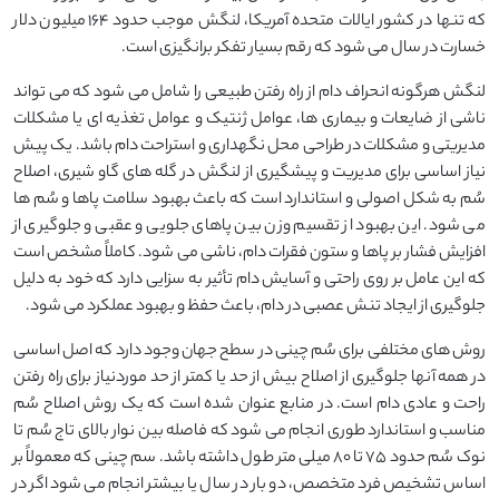
که تنها در کشور ایالات متحده آمریکا، لنگش موجب حدود ۱۶۴ میلیون دلار
خسارت در سال می شود که رقم بسیار تفکر برانگیزی است.
لنگش هرگونه انحراف دام از راه رفتن طبیعی را شامل می شود که می تواند
ناشی از ضایعات و بیماری ها، عوامل ژنتیک و عوامل تغذیه ای یا مشکلات
مدیریتی و مشکلات در طراحی محل نگهداری و استراحت دام باشد. یک پیش
نیاز اساسی برای مدیریت و پیشگیری از لنگش در گله های گاو شیری، اصلاح
سُم به شکل اصولی و استاندارد است که باعث بهبود سلامت پاها و سُم ها
می شود. این بهبود از تقسیم وزن بین پاهای جلویی و عقبی و جلوگیری از
افزایش فشار بر پاها و ستون فقرات دام، ناشی می شود. کاملاً مشخص است
که این عامل بر روی راحتی و آسایش دام تأثیر به سزایی دارد که خود به دلیل
جلوگیری از ایجاد تنش عصبی در دام، باعث حفظ و بهبود عملکرد می شود.
روش های مختلفی برای سُم چینی در سطح جهان وجود دارد که اصل اساسی
در همه آنها جلوگیری از اصلاح بیش از حد یا کمتر از حد موردنیاز برای راه رفتن
راحت و عادی دام است. در منابع عنوان شده است که یک روش اصلاح سُم
مناسب و استاندارد طوری انجام می شود که فاصله بین نوار بالای تاج سُم تا
نوک سُم حدود ۷۵ تا ۸۰ میلی متر طول داشته باشد. سم چینی که معمولاً بر
اساس تشخیص فرد متخصص، دو بار در سال یا بیشتر انجام می شود اگر در