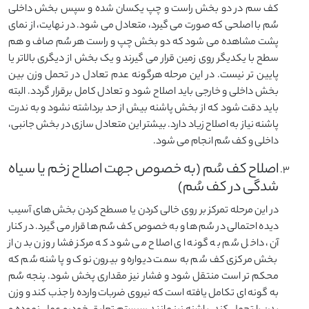
کف سم در دو بخش راست و چپ یکسان شده و سپس بخش داخلی
سُم با اصلحی که صورت می گیرد، متعادل می شود. در نهایت، از نمای
پشت مشاهده می شود که دو بخش چپ و راست هر سُم صاف و هم
سطح با یکدیگر روی زمین قرار می گیرند و یک بخش از دیگری بالاتر یا
پایین تر نیست. در این مرحله هرگونه عدم تعادل در تحمل وزن بین
بخش داخلی و خارجی باید اصلاح شود و تعادل کامل برقرار گردد. البته
باید دقت شود که از بخش پاشنه بیش از حد برداشته نشود و به ندرت
پاشنه نیاز به اصلاح زیاد دارد. بیشتر این متعادل سازی در بخش جانبی،
داخلی و کف سُم انجام می شود.
اصلاح کف سُم (به خصوص جهت اصلاح زخم یا سیاه
شدگی در کف سُم)
در این مرحله تمرکز بر روی خالی کردن یا مسطح کردن بخش های آسیب
دیده احتمالی در سُم ها و به خصوص کف سُم ها قرار می گیرد. در کنار
آن، داخل سُم به گونه ای اصلاح می شود که مرکز فشار وزن بدن از
بخش مرکزی کف سُم به سمت دیواره و بیرون نوک و پاشنه سُم که
محکم تر است منتقل شود و فشار نیز مقداری پخش شود. پنجه سُم
به گونه ای تکامل یافته است که نیروی ضربات وارده را جذب کند و وزن