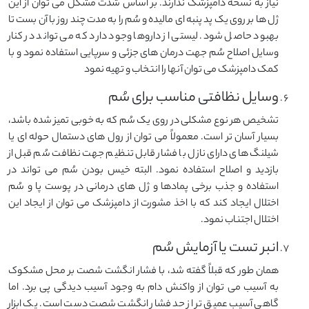
نیاز به نسخه دامپزشک ندارند. بر اساس شدت مشکل می توان از این
ژل ها بر روی یک پد پنبه ای مالیده و سُم را به مدت چند روز با آن بست تا
بهبود حاصل شود. لیستی از داروها وجود دارد که می تواند در کنار
وسایل اصلاح سُم جهت درمان های جزئی و سرپایی استفاده نمود و با
کمک دامپزشک می توان آنها را انتخاب و تهیه نمود
وسایل نظافتی مناسب برای سُم
تشخیص هر نوع مشکلی در روی یک سُم که به خوبی تمیز شده باشد،
بسیار آسان تر است. معمولاً می توان از رول های دستمال حوله ای یا
شیلنگ های دارای نازل با فشار قابل تنظیم جهت نظافت سُم قبل از
بازدید و اصلاح استفاده نمود. البته خیس بودن سُم می تواند در
استفاده و جذب برخی پمادها و ژل های درمانی در پوست پا و سُم
اختلال ایجاد کند که با اخذ مشورت از دامپزشک می توان از ایجاد این
اختلال اجتناب نمود.
انبر تست یا آزمایش سُم
همان طور که قبلاً گفته شد، با فشار انگشت شصت بر محل مشکوک
به آسیب می توان از واکنش دام به وجود آسیب دیدگی پی برد. اما
گاهی آسیب عمیق تر از حد فشار انگشت شصت دست است. یک ابزار