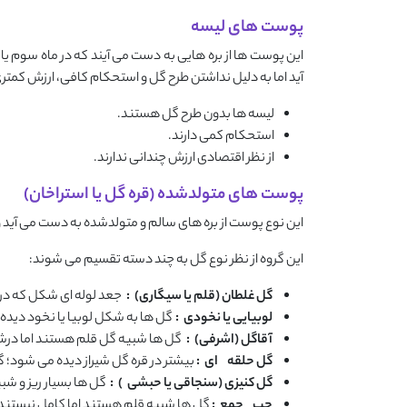
پوست های لیسه
این پوست‌ ها از بره ‌هایی به دست می ‌آیند که در ماه سوم
‌آید اما به دلیل نداشتن طرح گل و استحکام کافی، ارزش کمتری
لیسه ‌ها بدون طرح گل هستند.
استحکام کمی دارند.
از نظر اقتصادی ارزش چندانی ندارند.
پوست ‌های متولدشده (قره ‌گل یا استراخان)
این نوع پوست از بره ‌های سالم و متولدشده به دست می ‌آید
این گروه از نظر نوع گل به چند دسته تقسیم می ‌شوند:
گل غلطان (قلم یا سیگاری)
:
جعد لوله‌ ای شکل که در 
لوبیایی یا نخودی
:
گل‌ ها به شکل لوبیا یا نخود دیده
آقاگل (اشرفی)
:
گل ‌ها شبیه گل قلم هستند اما درشت‌ 
گل حلقه
‌ای
:
بیشتر در قره ‌گل شیراز دیده می ‌شود؛ گ
گل کنیزی (سنجاقی یا حبشی
)
:
گل‌ ها بسیار ریز و ش
چپ
‌جمع
:
گل ‌ها شبیه قلم هستند اما کامل نیستند 