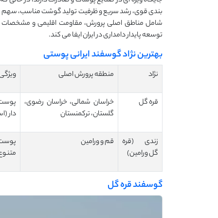
جایگاه ویژه‌ ای در صنایع پوشاک و صادرات دارند، در حالی 
‌بندی قوی، رشد سریع و ظرفیت تولید گوشت مناسب، سهم عمده
شامل مناطق اصلی پرورش، مقاومت اقلیمی و مشخصات ظ
توسعه پایدار دامداری در ایران ایفا می‌ کند.
بهترین نژاد گوسفند ایرانی پوستی
نژاد
منطقه پرورش اصلی
ویژگی
قره گل
خراسان شمالی، خراسان رضوی،
پوست ب
گلستان، ترکمنستان
‌دار (ا
زندی (قره
قم و ورامین
پوست 
گل ورامین)
متنوع
گوسفند قره گل