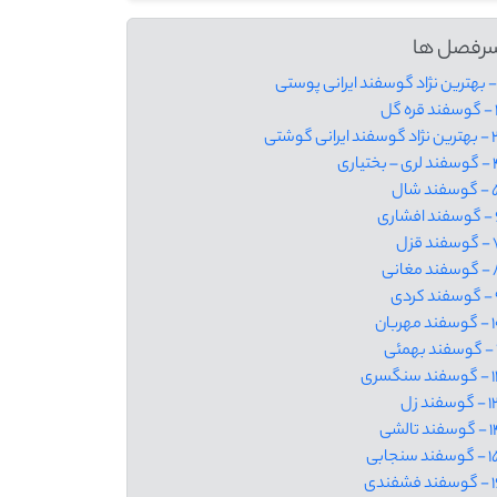
رفصل ها
ه گل
سفند ایرانی گوشتی
 – بختیاری
فند شال
شاری
ند قزل
د مغانی
کردی
ند مهربان
ئی
ند سنگسری
وسفند زل
فند تالشی
سفند سنجابی
ند فشفندی