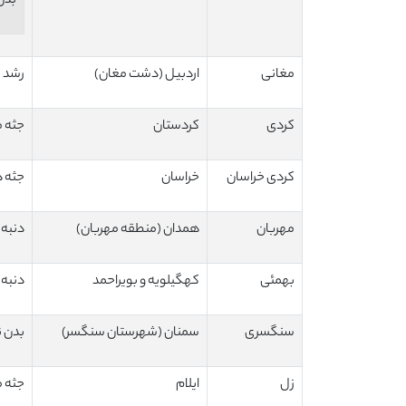
بدن
مغانی
اردبیل (دشت مغان)
رشد م
کردی
کردستان
جثه 
کردی خراسان
خراسان
جثه د
مهربان
همدان (منطقه مهربان)
دنبه 
بهمئی
کهگیلویه و بویراحمد
دنبه 
سنگسری
سمنان (شهرستان سنگسر)
بدن 
زل
ایلام
جثه 