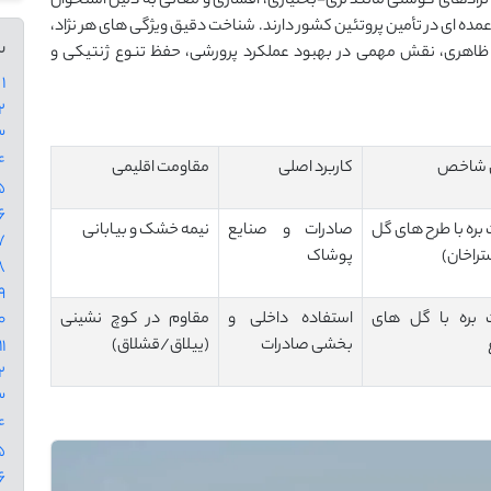
که نژادهای گوشتی مانند لری-بختیاری، افشاری و مغانی به دلیل استخوان
 ‌ای در تأمین پروتئین کشور دارند. شناخت دقیق ویژگی ‌های هر نژاد،
س
اهری، نقش مهمی در بهبود عملکرد پرورشی، حفظ تنوع ژنتیکی و
1 - بهترین نژاد گوسفند ایرانی پوستی
2 - گوسفند قر
3 - بهترین نژاد گو
4 - گوسفند لری
 شاخص
کاربرد اصلی
مقاومت اقلیمی
5 - گوس
6 - گوسفند اف
ره با طرح‌ های گل
صادرات و صنایع
نیمه ‌خشک و بیابانی
7 - گوسف
ستراخان)
پوشاک
8 - گوسفن
9 - گوسفند 
بره با گل‌ های
استفاده داخلی و
مقاوم در کوچ ‌نشینی
10 - گوسف
بخشی صادرات
(ییلاق/قشلاق)
11 - گوسفند بهم
12 - گوسف
13 - گ
14 - گوس
15 - گو
16 - گوسف