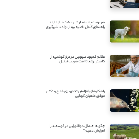
هر بره به چه مقدار شیر خشک نیاز دارد؟
راهنمای کامل تغذیه بره از تولد تا شیرگیری
علائم کمبود متیونین در مرغ گوشتی؛ از
کاهش رشد تا افت ضریب تبدیل
راهکارهای افزایش تخم‌ریزی، لقاح و تکثیر
موفق ماهیان گرمابی
چگونه احتمال دوقلوزایی در گوسفند را
افزایش دهیم؟