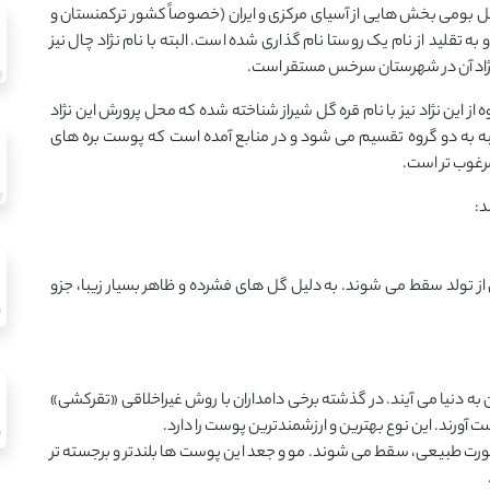
 نژاد قره گل بومی بخش هایی از آسیای مرکزی و ایران (خصوصاً کشور ترکمنستان و
تقلید از نام یک روستا نام گذاری شده است. البته با نام نژاد چال نیز
ژاد آن در شهرستان سرخس مستقر است.
 از این نژاد نیز با نام قره گل شیراز شناخته شده که محل پرورش این نژاد
 به دو گروه تقسیم می شود و در منابع آمده است که پوست بره های
رغوب تر است.
د:
 از تولد سقط می‌ شوند. به دلیل گل‌ های فشرده و ظاهر بسیار زیبا، جزو
ز پیش از موعد زایمان به دنیا می ‌آیند. در گذشته برخی دامداران با روش غیراخلاقی «تقرکشی»
 آورند. این نوع بهترین و ارزشمندترین پوست را دارد.
یمان، اغلب به صورت طبیعی، سقط می‌ شوند. مو و جعد این پوست ‌ها بلندتر و برجسته ‌تر