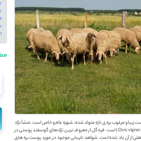
17 - گوسفند نژاد 
18 - تفاوت گوسفند 
19 - بهترین نژاد گ
20 - بهترین نژا
21 - نتی
مطا
ت زیبا و مرغوب بره ی تازه متولد شده، شهره عام و خاص است. منشأ نژاد
قره گل از گوسفند وحشی اوریال آسیایی با نام علمی (Ovis vignei Blyth) است. قره گل از معروف ترین نژادهای گوسفند پوستی در
 اهلی از آن یاد شده است. شواهد تاریخی موجود در مورد پوست بره های