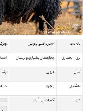
نام نژاد
استان اصلی پرورش
ویژگ
لری - بختیاری
چهارمحال بختیاری و لرستان
استخو
شال
قزوین
رشد 
افشاری
زنجان
دنبه 
قزل
آذربایجان شرقی