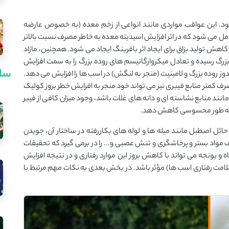
ود. این عواقب مواردی مانند انواعی از زخم معده (به خصوص عارضه
Equine squamous gastric ulcer syndr) را شامل می شود که در اثر افزایش اسیدیته معده به خاطر مصرف نسبت بالاتر
 کاهش تولید بزاق برای ایجاد اثر بافرینگ ایجاد می شود. همچنین، مازاد
زرگ رسیده و تعادل میکروارگانیسم های روده بزرگ را به سمت افزایش
سای
ز روده بزرگ و لامینیت (منجر به لنگش) در اسب ها را افزایش می دهد.
کمتر منابع فیبری نیز می تواند خود منجر به افزایش خطر بروز کولیک
ند منابع نشاسته ای و دانه های غلات باشد، وجود میزان کافی از فیبر
را به طور محسوسی کاهش دهد.
حائل اصطبل مانند میله ها و لوله های بکاررفته در ساختار آن، جویدن
مواد بستر و پرخاشگری و تنش عصبی و... را در برمی گیرد که تحقیقات
ه و یونجه می تواند با کاهش بروز این موارد رفتاری و در نتیجه افزایش
امت رفتاری اسب ها) مؤثر باشد. در بخش بعدی به نکات مهم مرتبط با