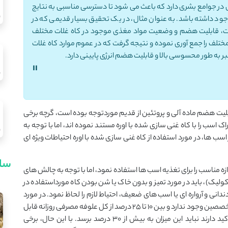
ی در جوامع بشری دارد که باعث می شود تا دسترسی مناسبی به نتایج
جود داشته باشد. به عنوان مثال، در یک تحقیق بسیار قدیمی که در
ت گرفت، قابلیت هضم و وضعیت مواد مغذی موجود در کاه غلات مختلف
لف در کشورهای مختلف را جمع آوری نموده و نتیجه گرفت که در عموم موارد کاه غلات
ر به طور محسوسی بالا و قابلیت هضم انرژی پایینی دارد.
"
ابلیت هضم ماده آلی و پروتئین از قدیم موردتوجه بوده است، گرچه برخی
سب را با کاه غنی سازی شده با اوره مستند نموده اند، اما با توجه به
 اسب ها، در مورد استفاده از کاه غنی سازی شده با اوره احتیاطات ویژه ای
سای
دازه مناسب را برای تغذیه اسب ها استفاده نمود، اما با توجه به چالش های
لیک)، باید در مورد تمیز و بدون خاک یا شن بودن کاه مورداستفاده در
ی و آرواره ای یا اسب های ضعیف، احتیاط لازم را لحاظ نمود. در مورد
میزان استفاده از کاه در جیره اسب ها اجماع نظر کامل بین متخصصین وجود ندارد و بین 10 تا 25 درصد از کل علوفه مصرفی روزانه قابل
جایگزینی با کاه دانسته شده است که برخی متخصصین تأکید دارند نباید این میزان به بیش از 30 درصد برسد. با این حال، برخی