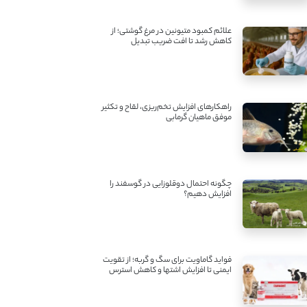
علائم کمبود متیونین در مرغ گوشتی؛ از
کاهش رشد تا افت ضریب تبدیل
راهکارهای افزایش تخم‌ریزی، لقاح و تکثیر
موفق ماهیان گرمابی
چگونه احتمال دوقلوزایی در گوسفند را
افزایش دهیم؟
فواید گاماویت برای سگ و گربه؛ از تقویت
ایمنی تا افزایش اشتها و کاهش استرس