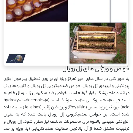
خواص و ویژگی های ژل رویال
به طور کلی در سال های اخیر تمرکز ویژه ای بر روی تحقیق پیرامون اجزای
پروتئینی و لیپیدی ژل رویال، خواص ضدمیکروبی ژل رویال و کاربردهای آن
در آینده علم پزشکی قرار گرفته است. خواص ضد میکروبی ژل رویال خام به
اسید چرب 10- هیدروکسی -2- دسنوئیک اسید (10-hydroxy-2-decenoic
acid)، پروتئین رویالیسین (Royalisin) و پروتئین ژلئینز (Jelleines) نسبت داده
شده است. این خواص ضدمیکروبی ژل رویال باعث شده که به عنوان
افزودنی طبیعی بالقوه برای محصولات مختلف نیز مطرح شود. ژل رویال و
ترکیبات مشتق شده از آن بالاترین فعالیت ضدباکتریایی (به ویژه بر ضد