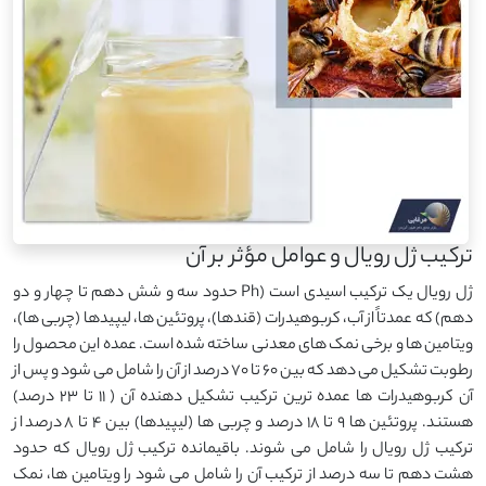
ترکیب ژل رویال و عوامل مؤثر بر آن
ژل رویال یک ترکیب اسیدی است (Ph حدود سه و شش دهم تا چهار و دو
دهم) که عمدتاً از آب، کربوهیدرات (قندها)، پروتئین ها، لیپیدها (چربی ها)،
ویتامین ها و برخی نمک های معدنی ساخته شده است. عمده این محصول را
رطوبت تشکیل می دهد که بین 60 تا 70 درصد از آن را شامل می شود و پس از
آن کربوهیدرات ها عمده ترین ترکیب تشکیل دهنده آن ( ۱۱ تا ۲۳ درصد)
هستند. پروتئین ها ۹ تا ۱۸ درصد و چربی ها (لیپیدها) بین ۴ تا ۸ درصد از
ترکیب ژل رویال را شامل می شوند. باقیمانده ترکیب ژل رویال که حدود
هشت دهم تا سه درصد از ترکیب آن را شامل می شود را ویتامین ها، نمک