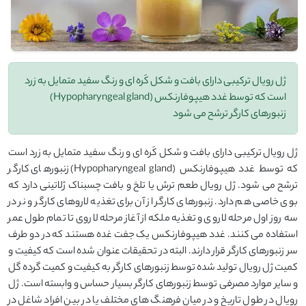
ژل رویال ترکیبی دارای بافت و شکل کَره ای و رنگ سفید متمایل به زرد
است که توسط غدد هیپوفارنکس (Hypopharyngeal gland)
زنبورهای کارگر ترشح می شود
ژل رویال ترکیبی دارای بافت و شکل کَره ای و رنگ سفید متمایل به زرد است
که توسط غدد هیپوفارنکس (Hypopharyngeal gland) زنبورهای کارگر
ترشح می شود. ژل رویال طعم ترش یا تلخ و بافت چسبناک ژلاتینی دارد که
بوی خاصی هم دارد. زنبورهای کارگر از آن برای تغذیه لاروهای کارگر و نر در
سه روز اول مرحله لاروی و تغذیه ملکه از آغاز مرحله لاروی تا تمام طول عمر
استفاده می کنند. غدد هیپوفارنکس یک جفت غده هستند که در دو طرف
سر زنبورهای کارگر قرار دارند. البته در تحقیقات عنوان شده است که کیفیت و
کمیت ژل رویال تولید شده توسط زنبورهای کارگر به کیفیت و کمیت گرده گل
و سایر موارد مصرفی توسط زنبورهای کارگر بسیار حساس و وابسته است. ژل
رویال در طول تاریخ و در میان فرهنگ های مختلف یا در بین افراد شاغل در