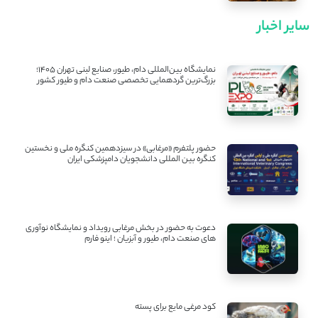
سایر اخبار
نمایشگاه بین‌المللی دام، طیور، صنایع لبنی تهران ۱۴۰۵؛
بزرگ‌ترین گردهمایی تخصصی صنعت دام و طیور کشور
حضور پلتفرم «مرغابی» در سیزدهمین کنگره ملی و نخستین
کنگره بین ‌المللی دانشجویان دامپزشکی ایران
دعوت به حضور در بخش مرغابی رویداد و نمایشگاه نوآوری
های صنعت دام، طیور و آبزیان ؛ اینو فارم
کود مرغی مایع برای پسته