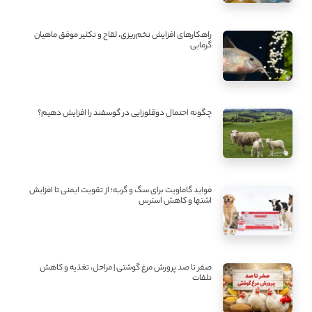
راهکارهای افزایش تخم‌ریزی، لقاح و تکثیر موفق ماهیان
گرمابی
چگونه احتمال دوقلوزایی در گوسفند را افزایش دهیم؟
فواید گاماویت برای سگ و گربه؛ از تقویت ایمنی تا افزایش
اشتها و کاهش استرس
صفر تا صد پرورش مرغ گوشتی | مراحل، تغذیه و کاهش
تلفات