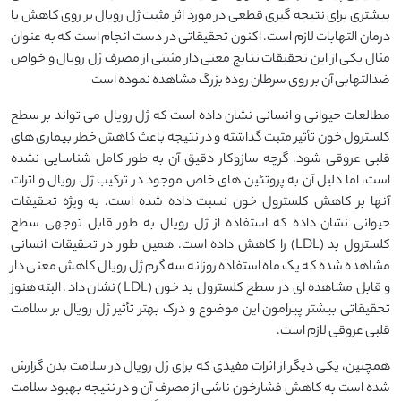
بیشتری برای نتیجه گیری قطعی در مورد اثر مثبت ژل رویال بر روی کاهش یا
درمان التهابات لازم است. اکنون تحقیقاتی در دست انجام است که به عنوان
مثال یکی از این تحقیقات نتایج معنی دار مثبتی از مصرف ژل رویال و خواص
ضدالتهابی آن بر روی سرطان روده بزرگ مشاهده نموده است
مطالعات حیوانی و انسانی نشان داده است که ژل رویال می تواند بر سطح
کلسترول خون تأثیر مثبت گذاشته و در نتیجه باعث کاهش خطر بیماری های
قلبی عروقی شود. گرچه سازوکار دقیق آن به طور کامل شناسایی نشده
است، اما دلیل آن به پروتئین های خاص موجود در ترکیب ژل رویال و اثرات
آنها بر کاهش کلسترول خون نسبت داده شده است. به ویژه تحقیقات
حیوانی نشان داده که استفاده از ژل رویال به طور قابل توجهی سطح
کلسترول بد (LDL) را کاهش داده است. همین طور در تحقیقات انسانی
مشاهده شده که یک ماه استفاده روزانه سه گرم ژل رویال کاهش معنی دار
و قابل مشاهده ای در سطح کلسترول بد خون (LDL) نشان داد. البته هنوز
تحقیقاتی بیشتر پیرامون این موضوع و درک بهتر تأثیر ژل رویال بر سلامت
قلبی عروقی لازم است.
همچنین، یکی دیگر از اثرات مفیدی که برای ژل رویال در سلامت بدن گزارش
شده است به کاهش فشارخون ناشی از مصرف آن و در نتیجه بهبود سلامت