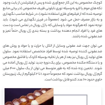
کوچک مخصوص به این کار جمع آوری شده و پس از فیلترشدن از بابت وجود
تکه های موم یا لارو به وسیله توری نایلونی ظریف مخصوص (در برخی منابع
توصیه شده که از فیلترهای فلزی استفاده نشود)، در شرایط مناسب نگهداری
و به بازار مصرف حمل می شود (معمولاً در فریزر نگهداری می شود). باید
توجه نمود که هرگونه مواد یا وسایلی که با ژل رویال در تماس است و دست
های فرد یا افراد انجام دهنده برداشت و بسته بندی ژل رویال حتماً تمیز و
ضدعفونی شده باشند.
می توان جهت ضد عفونی وسایل از الکل یا حرارت و یا مواد و روش های
ضدعفونی کننده توصیه شده توسط افراد متخصص استفاده نمود. سلول
های تولید ژل رویال نیز بعد از هر بار تخلیه بوسیله کاردک یا قاشق مخصوص
و یا دستگاه مکنده مخصوص، برای یک دوره جدید تولید ژل رویال آماده می
شوند. تخمین زده شده که به طور متوسط می توان از یک سلول ۴۰۰ میلی
گرم ژل رویال برداشت نمود که مجموعاً حدود ۱ تا ۲ کیلوگرم از یک زنبورستان
حاوی حدود ۶۰ عدد کندو قابل برداشت است.