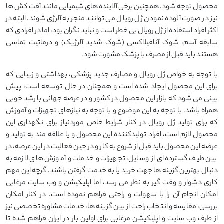
محصول توجه شود. همچنین برخی آلاینده های شیمیایی مانند آفت کش ها
نیز در صورت آلوده نمودن ژل رویال می توانند منجر به آلرژی شوند. البته در
اکثر افراد استفاده از ژل رویال بی خطر است و نباید نگران بود، اما در افرادی که
سابقه آسم، شوک آنافیلاکسی (شوک شدید آلرژیک) و درماتیت تماسی
هستند باید قبل از مصرف با پزشک مشورت شود.
با توجه به خواص ژل رویال و مصارف جدید پزشکی، بهداشتی و زیبایی که
برای این محصول ایجاد شده است و همچنان در حال توسعه است، پیش
بینی می شود که بازار این محصول در کشور و در عرصه جهانی با رشد خوبی
همراه باشد. با توجه به این موضوع و با توجه به نیازهای تجهیزات و آموزش
که برای تولید ژل رویال در کنار شرایط خاص موردنیاز برای نگهداری این
محصول لازم است، افراد تولیدکننده این محصول و یا علاقه مند به تولید و
عرضه این محصول باید قبل از شروع به کار و در حین فعالیت در این عرصه، در
بین طیف گسترده ای از وسایل، تجهیزات و خدمات و آموزش های لازمه به
دنبال بهترین گزینه ها جهت خرید یا به خدمت گرفتن باشند. گرچه این مهم
کاری دشوار و وقت گیر به نظر می رسد، اما اپلیکیشن و وب سایت مرغابی
امکان انجام آن را با سهولت و راحتی فراهم نموده است. در کنار امکان
بررسی، مقایسه و انتخاب راحت از بین گزینه ها، خدمات مشاوره تخصصی نیز
از طرف وب سایت و اپلیکیشن مرغابی برای اولین بار در ایران فراهم شده تا