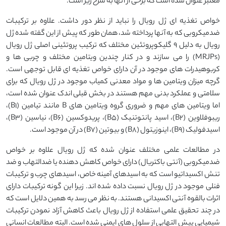
معتبر عنوان شده است که برخی از آنها به شرح زیر است.
خواص تغذیه ای ژل رویال را نباید از نظر دور داشت. علاوه بر ترکیبات
ضدمیکروبی که به آنها پرداخته شد، همان طور که پیش از این گفته شده ژل
رویال به دلیل ۹ گلیکوپروتئین مختلف که ترکیب پروتئینی اصلی ژل رویال
(MRJPs) را می سازند و در کنار چندین ویتامین مختلف و چربی ها و
کربوهیدرات های موجود در آن دارای خواص تغذیه ای قابل توجهی است.
گرچه میزان ویتامین ها و مواد معدنی کمیاب موجود در ژل رویال که برای
سلامتی و عملکرد بدنی مهم هستند در بخش قبلی اندک عنوان شده است،
اما ویتامین های مهم و ضروری گروه ویتامین های B مانند تیامین (B1)،
ریبوفلاوین (B2)، اسید پانتوتنیک (B5)، پریدوکسین (B6)، نیاسین (B3)،
اسیدفولیک (B9)، اینوزیتول (B8) و بیوتین (B7) در آن موجود است.
در مطالعات علمی مختلف عنوان شده که ژل رویال علاوه بر خواص
ضدمیکروبی (آنتی باکتریال) دارای خواص کاهش دهنده یا ضدالتهاب و ضد
تنش اکسیداتیو است که به اسیدهای آمینه خاص، اسیدهای چرب و ترکیبات
فنلی موجود در ژل رویال نسبت داده شده اند. زیرا این گونه ترکیبات دارای
اثرات بالقوه آنتی اکسیدانی هستند. به نظر می رسد به همین دلایل است که
در چند تحقیق علمی استفاده از ژل رویال باعث کاهش آزاد نمودن ترکیبات
شیمیایی پیش التهابی از سلول های ایمنی شده است. البته مطالعات انسانی