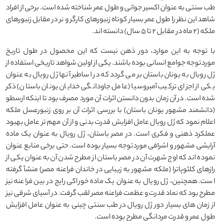
طب سنتی به عنوان اکسیر جوانی و طول عمر شناخته شده است. برخی از افراد
شاهد این نظر را طول عمر بسیار کوتاه زنبورهای کارگر و نر در مقابل زنبورهای
ملکه (2 ماه در مقابل 2 تا 5 سال) دانسته اند.
با توجه به این موارد، دور ذهن نیست که این محصول در طول تاریخ
موردتوجه جوامع انسانی بوده باشند. یکی از اولین شواهد تاریخی استفاده از
ژل رویال به یونان باستان بر می گردد که در اساطیر آنها ژل رویال به عنوان
یکی از اجزای ترکیب آمبروسیا (عامل جاودانگی خدایان یونان باستان) ذکر
شده است. در آن زمان بدون دانستن اثرات آن مورد مصرف بود تا اینکه ارسطو
(دانشمند مشهور یونان باستان) با بررسی اثرات آن بر روی زنبورعسل ملکه
اعلام نمود که ژل رویال عامل افزایش قدرت بدنی و از آن مهم تر عامل بهبود
عملکرد ذهنی و فکری است. در مصر باستان، ژل رویال به عنوان یک ماده
آرایشی مشهور و اشرافی موردتوجه بسیار بوده است. حتی برخی منابع عنوان
نموده اند که اوج شهرت آن در مصر باستان از مطرح شدن آن به عنوان یکی از
رازهای کلئوپاترا (ملکه مشهور به زیبایی در خاندان فراعنه مصر) منشأ گرفته
است. همچنین، ژل رویال به عنوان یک ماده خوراکی رایج در بین فراعنه نیز
مطرح بود که نماد قدرت و عظمت فراعنه مصر لقب گرفت. در آسیای شرقی نیز
از زمان های بسیار دور ژل رویال در طب سنتی چینی به عنوان عامل افزایش
طول عمر و قدرت مردانگی مطرح بوده است.