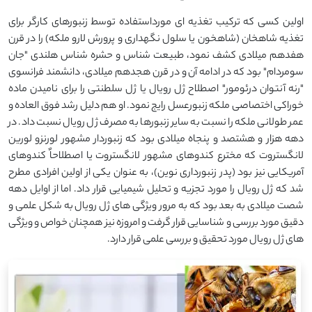
اولین کسی که ترکیب تغذیه ای مورداستفاده توسط زنبورهای کارگر برای
تغذیه شاهخان (شاهخون یا سلول نگهداری و پرورش لارو ملکه) را در قرن
هفدهم میلادی کشف نمود، طبیعت شناس و حشره شناس هلندی "جان
سومردام" بود که در ادامه آن و در قرن هجدهم میلادی، دانشمند فرانسوی
"رنه آنتوان درئومور" اصطلاح ژل رویال یا ژل سلطنتی را برای نامیدن ماده
خوراکی اختصاصی ملکه زنبورعسل رایج نمود. او هم دلیل رشد فوق العاده و
عمر طولانی ملکه را نسبت به سایر زنبورها به مصرف ژل رویال نسبت داد. در
دهه هزار و هشتصد و پنجاه میلادی بود که زنبوردار مشهور لورنزو لورین
لانگستروت که مخترع کندوهای مشهور لانگستروت یا اصطلاحاٌ کندوهای
آمریکایی نیز بود (پدر زنبورداری نوین)، به عنوان یکی از اولین افرادی مطرح
شد که ژل رویال را مورد تجزیه و تحلیل شیمیایی قرار داد. اما از اوایل دهه
شصت میلادی به بعد بود که به مرور ویژگی های ژل رویال به شکل علمی و
دقیق مورد بررسی و شناسایی قرار گرفت و امروزه نیز همچنان خواص و ویژگی
های ژل رویال مورد تحقیق و بررسی علمی قرار دارد.