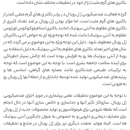
باکتری های گرم مثبت) را از خود در تحقیقات مختلف نشان داده است.
گرچه فعالیت ضدمیکروبی ژل رویال در برابر باکتری های گرم منفی کمتر از
باکتری های گرم مثبت است، اما مؤثر بودن ژل رویال بر ضد تعداد کثیری از
باکتری های مقاوم به آنتی بیوتیک (مانند باکتری استافیلوکوکوس اورئوس
مقاوم به آنتی بیوتیک) باعث شده که توجه ویژه ای به خواص آنتی باکتریال
ژل رویال معطوف شود. دلیل این توجه ویژه به این موضوع بر می گردد که در
سال های اخیر تعداد باکتری های مقاوم به آنتی بیوتیک به دلیل استفاده بی
رویه از آنتی بیوتیک ها رو به افزایش بوده است که چالش بسیار خطرناکی
برای آینده سلامت جامعه بشری است. با توجه به این موضوع است که توجه
به ترکیبات طبیعی ضدباکتری مانند عصاره های گیاهی، اسانس ها و
پپتیدهای ضدمیکروبی تولید شده توسط جانداران و از جمله آنها ژل رویال رو
به فزونی است.
با توجه به این موضوع تحقیقات علمی پرشماری در مورد اجزای ضدمیکروبی
ژل رویال، سازوکار تأثیر آنها و جداسازی و خالص سازی آنها در حال انجام
است که نقطه شروعی برای فرمولاسیون و تولید محصولات جدید از ژل رویال
برای مصارف درمانی و دارویی و به خصوص به عنوان جایگزین آنتی بیوتیک
ها است. البته فواید متعدد دیگری نیز برای ژل رویال در منابع و تحقیقات