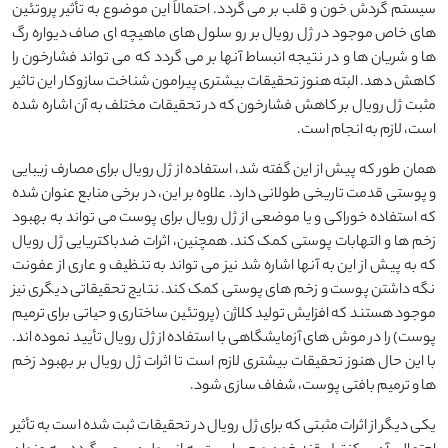
سیستم گردش خون و قلب بر می گردد. احتمالاً این موضوع به تأثیر پروتئین
های خاص موجود در ژل رویال بر رو سلول های ماهیچه ای صاف دیواره رگ
ها و شریان ها و در نتیجه انبساط آنها بر می گردد که می تواند فشارخون را
کاهش دهد. البته هنوز تحقیقات بیشتری پیرامون شناخت سازوکار این تاثیر
مثبت ژل رویال بر کاهش فشارخون که در تحقیقات مختلف به آن اشاره شده
است، لازم به انجام است.
همان طور که پیش از این گفته شد، استفاده از ژل رویال برای مصارف زیبایی
و پوستی قدمت تاریخی طولانی دارد. علاوه بر این، در برخی منابع عنوان شده
که استفاده خوراکی و یا موضعی از ژل رویال برای پوست می تواند به بهبود
زخم ها و التهابات پوستی کمک کند. همچنین، اثرات ضدباکتریایی ژل رویال
که به پیش از این به آنها اشاره شد نیز می تواند به تنظیف و عاری از عفونت
نگه داشتن پوست و زخم های پوستی کمک کند. نتایج تحقیقاتی دیگری نیز
موجود هستند که افزایش تولید کلاژن (پروتئین ساختاری و حیاتی برای ترمیم
پوست) را در موش های آزمایشگاهی با استفاده از ژل رویال تأیید نموده اند.
با این حال هنوز تحقیقات بیشتری لازم است تا اثرات ژل رویال بر بهبود زخم
ها و ترمیم بافتی پوست، شفاف سازی شود.
یکی دیگر از اثرات مثبتی که برای ژل رویال در تحقیقات ثبت شده است به تأثیر