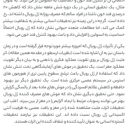
احتمالی آن بر کنترل قند خون و حساسیت به انسولین بر می گردد. به عنوان
مثال، یک تحقیق انسانی در یک دوره شش ماهه نشان داد که کاهش ۲۰
درصدی قند خون ناشتا در افراد سالم که مصرف روزانه ژل رویال داشته اند، رخ
داده است. گرچه در این زمینه نیز تحقیقات انسانی بیشتر به شفافیت بیشتر
کمک می کند، اما مطالعات متعدد حیوانی نشان داده که ژل رویال احتمالاً
حساسیت به انسولین را افزایش داد و باعث بهبود کنترل قند خون می شود.
یکی از تأثیرات ژل رویال که امروزه بیشتر موردتوجه قرار گرفته است و در زمان
باستان نیز به آن اشاره شده است (نظریات ارسطو در مقدمه همین مقاله)، اثر
مثبت ژل رویال بر روی تقویت عملکرد فکری یا ذهنی و به بیان دیگر تقویت
عملکرد مغز است. یک تحقیق در موش های آزمایشگاهی تحت تنش نشان
داد که استفاده از ژل رویال باعث ترشح سطوح پایین تری از هورمون های
استرس در سیستم عصبی مرکزی شده است. یک تحقیق دیگر نیز بهبود
حافظه و کاهش علائم افسردگی را در موش های ماده بعد از یائسگی گزارش
نمود. حتی تحقیق دیگری نشان داد که موش های مصرف کننده ژل رویال
بهتر می توانند رسوبات مرتبط با ایجاد آلزایمر را در مغز از بین ببرند. اغلب این
تحقیقات اثرات مثبت مشاهده شده را در مغز و بافت عصبی به ظرفیت آنتی
اکسیدانی ژل رویال نسبت داده اند. این تحقیقات نیز نیازمند تحقیقات
گسترده انسانی به عنوان تأییدکننده و شفاف کننده این اثرات هستند.