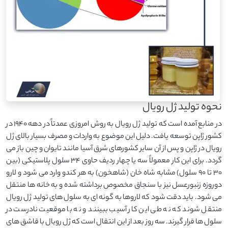
نحوه تولید ژل رویال
در منابع آمده است که تولید ژل رویال به روش امروزی عمدتاً در دهه 1940 در
کشور ژاپن توسعه یافت. دلیل این موضوع به واردات و مصرف بسیار بالای ژل
رویال در ژاپن و پس از آن سایر کشورهای شرق آسیا مانند تایوان و چین باز می
گردد. برای این کار معمولاً سه یا چهار ردیف حاوی 34 سلول پلاستیکی (بین
30 تا 90 سلول) مشابه شاه خان (شاهخون) به هر کندو وارد می شود و لارو
دوروزه زنبورعسل نیز با سنجاق مخصوص برداشته شده و به خانه ها منتقل
می شود. باید دقت شود که لاروها به گونه ای به سلول های تولید ژل رویال
منتقل شوند که نه طی این کار آسیب ببینند و نه با موقعیت نادرست در
سلول ها قرار گیرند. سه روز بعد از این انتقال است که ژل رویال با قاشق های