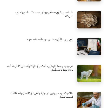
طرز شستن قارچ صدفی؛ روش درست که طعم را خراب
نمی‌کند!
رایج‌ترین دلایل رد شدن درخواست ثبت برند
هر بره به چه مقدار شیر خشک نیاز دارد؟ راهنمای کامل تغذیه
بره از تولد تا شیرگیری
علائم کمبود متیونین در مرغ گوشتی؛ از کاهش رشد تا افت
ضریب تبدیل