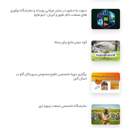
دعوت به حضور در بخش مرغابی رویداد و نمایشگاه نوآوری
های صنعت دام، طیور و آبزیان ؛ اینو فارم
کود مرغی مایع برای پسته
برگزاری دوره تخصصی تلقیح مصنوعی سرویکال گاو در
استان البرز
نمایشگاه تخصصی صنعت زنبورداری