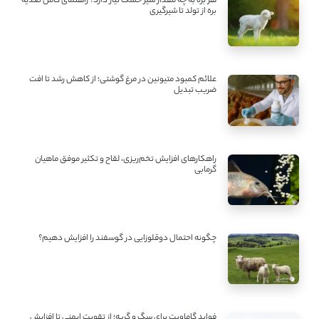
هر بره به چه مقدار شیر خشک نیاز دارد؟ راهنمای کامل تغذیه
بره از تولد تا شیرگیری
علائم کمبود متیونین در مرغ گوشتی؛ از کاهش رشد تا افت
ضریب تبدیل
راهکارهای افزایش تخم‌ریزی، لقاح و تکثیر موفق ماهیان
گرمابی
چگونه احتمال دوقلوزایی در گوسفند را افزایش دهیم؟
فواید گاماویت برای سگ و گربه؛ از تقویت ایمنی تا افزایش