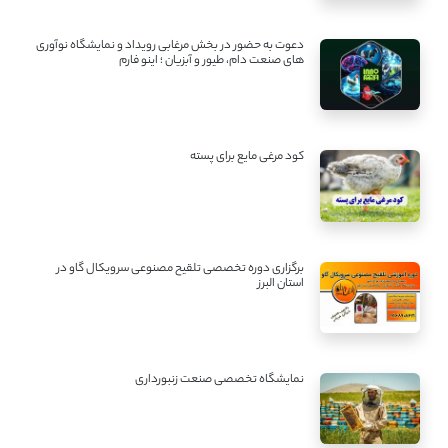
دعوت به حضور در بخش مرغابی رویداد و نمایشگاه نوآوری
های صنعت دام، طیور و آبزیان ؛ اینو فارم
کود مرغی مایع برای پسته
برگزاری دوره تخصصی تلقیح مصنوعی سرویکال گاو در
استان البرز
نمایشگاه تخصصی صنعت زنبورداری