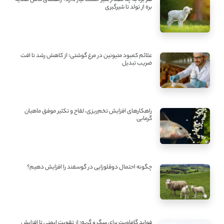
هر بره به چه مقدار شیر خشک نیاز دارد؟ راهنمای کامل تغذیه
بره از تولد تا شیرگیری
علائم کمبود متیونین در مرغ گوشتی؛ از کاهش رشد تا افت
ضریب تبدیل
راهکارهای افزایش تخم‌ریزی، لقاح و تکثیر موفق ماهیان
گرمابی
چگونه احتمال دوقلوزایی در گوسفند را افزایش دهیم؟
فواید گاماویت برای سگ و گربه؛ از تقویت ایمنی تا افزایش