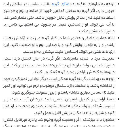
توجه به نیازهای تغذیه ای:
غذای گربه
نقش اساسی در سلامتی این
حیوان دارد. اگر گربه به سختی غذا می ‌خورد، از غذاهای نرم و خوشبو
استفاده کنید که راحت ‌تر برایش قابل خوردن باشد. حتی مقدار کمی غذا
یا آب می‌ تواند او را تسکین دهد. در صورت بی‌ اشتهایی کامل، با
دامپزشک مشورت کنید.
ارائه حمایت عاطفی: حضور شما در کنار گربه می ‌تواند آرامش ‌بخش
باشد. او را به آرامی نوازش کنید و با صدایی نرم با او صحبت کنید. این
ارتباط عاطفی می ‌تواند احساس امنیت بیشتری به او بدهد.
مدیریت درد با کمک دامپزشک: اگر گربه در حال تحمل درد است،
دامپزشک می ‌تواند داروهای تسکین‌دهنده مناسب تجویز کند. این
داروها به کاهش ناراحتی و درد گربه کمک می ‌کنند.
توجه به بهداشت گربه: گربه ممکن است دیگر توانایی تمیز کردن خود
را نداشته باشد. با استفاده از دستمال مرطوب و نرم می ‌توانید او را تمیز
کنید تا احساس بهتری داشته باشد و از بروز عفونت جلوگیری شود.
حفظ آرامش و کنترل استرس: سعی کنید خودتان آرام باشید، زیرا
استرس شما می ‌تواند به گربه منتقل شود. با صبوری و محبت با او رفتار
کنید و شرایط را تا حد امکان برایش قابل تحمل کنید.
مشاوره با دامپزشک : اگر وضعیت گربه وخیم شد یا درد غیرقابل کنترل
داشت، دامپزشک می ‌تواند درباره گزینه‌ هایی مانند اوتانازی (مرگ