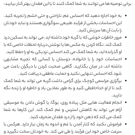
برخی توصیه‌ ها می ‌توانند به شما کمک کنند تا با این فقدان بهتر کنار بیایید:
به خود اجازه دهید که احساس غم، ناراحتی و حتی خشم را تجربه کنید.
این احساسات بخشی از فرآیند طبیعی سوگواری هستند و نباید خودتان
را بابت آن ‌ها سرزنش کنید.
مرور خاطرات خوشی که با گربه‌ خود داشته ‌اید، می ‌تواند به تسکین درد
کمک کند. نگاه کردن به عکس ‌ها یا نوشتن درباره لحظات خاصی که با
او گذرانده‌ اید، به شما کمک می‌ کند احساس نزدیکی به او را حفظ کنید.
احساسات خود را با خانواده، دوستان یا کسانی که تجربه مشابهی
داشته ‌اند، در میان بگذارید. گاهی صحبت کردن با دیگران باعث می‌
شود که احساس تنهایی نکنید و حمایت عاطفی دریافت کنید.
برگزاری مراسمی کوچک برای گرامی ‌داشت گربه‌ می‌ تواند به شما کمک
کند تا از او خداحافظی کنید و به طور نمادین یاد و خاطره او را زنده نگه
دارید.
انجام فعالیت ‌هایی مثل پیاده ‌روی، یوگا، یا گوش دادن به موسیقی
آرام می ‌تواند به کاهش استرس و غم کمک کند. این کارها به شما
کمک می‌ کند که ذهن خود را از درد فقدان منحرف کنید.
فراموش نکنید که کنار آمدن با غم و اندوه به زمان نیاز دارد. هرکس با
سرعت خاص خود این فرآیند را طی می‌ کند. به خودتان سخت نگیرید و