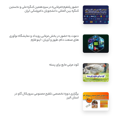
حضور پلتفرم «مرغابی» در سیزدهمین کنگره ملی و نخستین
کنگره بین ‌المللی دانشجویان دامپزشکی ایران
دعوت به حضور در بخش مرغابی رویداد و نمایشگاه نوآوری
های صنعت دام، طیور و آبزیان ؛ اینو فارم
کود مرغی مایع برای پسته
برگزاری دوره تخصصی تلقیح مصنوعی سرویکال گاو در
استان البرز