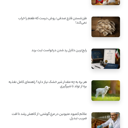
طرز شستن قارچ صدفی؛ روش درست که طعم را خراب
نمی‌کند!
رایج‌ترین دلایل رد شدن درخواست ثبت برند
هر بره به چه مقدار شیر خشک نیاز دارد؟ راهنمای کامل تغذیه
بره از تولد تا شیرگیری
علائم کمبود متیونین در مرغ گوشتی؛ از کاهش رشد تا افت
ضریب تبدیل