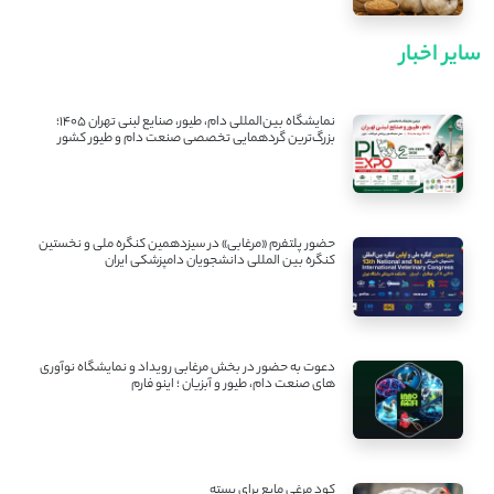
سایر اخبار
نمایشگاه بین‌المللی دام، طیور، صنایع لبنی تهران ۱۴۰۵؛
بزرگ‌ترین گردهمایی تخصصی صنعت دام و طیور کشور
حضور پلتفرم «مرغابی» در سیزدهمین کنگره ملی و نخستین
کنگره بین ‌المللی دانشجویان دامپزشکی ایران
دعوت به حضور در بخش مرغابی رویداد و نمایشگاه نوآوری
های صنعت دام، طیور و آبزیان ؛ اینو فارم
کود مرغی مایع برای پسته