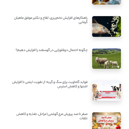
راهکارهای افزایش تخم‌ریزی، لقاح و تکثیر موفق ماهیان
گرمابی
چگونه احتمال دوقلوزایی در گوسفند را افزایش دهیم؟
فواید گاماویت برای سگ و گربه؛ از تقویت ایمنی تا افزایش
اشتها و کاهش استرس
صفر تا صد پرورش مرغ گوشتی | مراحل، تغذیه و کاهش
تلفات