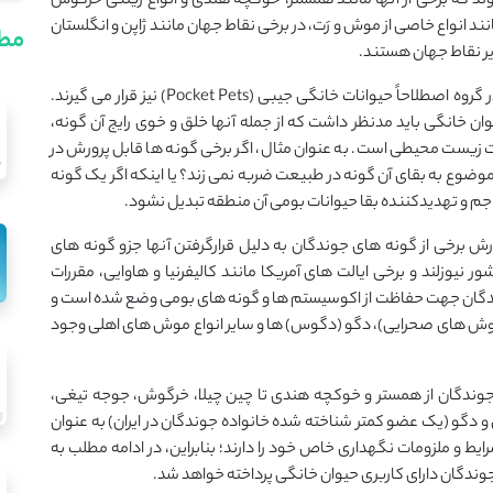
ند که برخی از آنها مانند همستر، خوکچه هندی و انواع زینتی خرگوش
د انواع خاصی از موش و رَت، در برخی نقاط جهان مانند ژاپن و انگلستان
مطا
ر نقاط جهان هستند.
اعضای محبوب خانواده جوندگان به عنوان حیوان خانگی، در گروه اصطلاحاً حیوانات خانگی جیبی (Pocket Pets) نیز قرار می گیرند.
ان خانگی باید مدنظر داشت که از جمله آنها خلق و خوی رایج آن گونه،
ات زیست محیطی است. به عنوان مثال، اگر برخی گونه ها قابل پرورش در
 موضوع به بقای آن گونه در طبیعت ضربه نمی زند؟ یا اینکه اگر یک گونه
جم و تهدیدکننده بقا حیوانات بومی آن منطقه تبدیل نشود.
 برخی از گونه های جوندگان به دلیل قرارگرفتن آنها جزو گونه های
نیوزلند و برخی ایالت های آمریکا مانند کالیفرنیا و هاوایی، مقررات
ندگان جهت حفاظت از اکوسیستم ها و گونه های بومی وضع شده است و
موش های صحرایی)، دگو (دگوس) ها و سایر انواع موش های اهلی وجود
جوندگان از همستر و خوکچه هندی تا چین چیلا، خرگوش، جوجه تیغی،
 دگو (یک عضو کمتر شناخته شده خانواده جوندگان در ایران) به عنوان
یط و ملزومات نگهداری خاص خود را دارند؛ بنابراین، در ادامه مطلب به
وندگان دارای کاربری حیوان خانگی پرداخته خواهد شد.