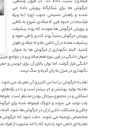
میلادی) نسبت داده اند. در قرون وسطی،
خرگوش ها برای شکارگاه پرورش داده می
شدند و راهبان مسیحی جنوب اروپا (به ویژه
فرانسه) در حدود قرن ۱۲ میلادی شروع به تلاقی
و پرورش خرگوش ها نمودند که روند پیشرفت
پرورش خرگوش نسبتاً روند کندی را طی نمود و
پیشرفت عمده در آن تا قرن ۱۵ و ۱۶ میلادی طول
کشید. البته نگهداری از خرگوش ها به عنوان
خانگی قرار گرفت. اما توان بالای آن برای جویدن و ح
نگهداری در منزل به پای گربه و سگ نرسد.
تغذیه خرگوش بر اساس کاربری آن تعریف می شود و ب
تغذیه تولید پوشش و خز بیشتر است و یا در نژادهای 
اسکلتی و در مجموع سرحال بودن مدنظر است. علوفه 
پلت تولید می شوند و خوراک فرموله شده برای خرگوش ه
چاقی و مشکلات ناشی از آن در خرگوش ها شود. البته بر
متخصص توصیه می شوند. دقت شود که خرگوش ها برا
تغذیه ای خاص خود را دارند که با اخذ مشورت از افراد م