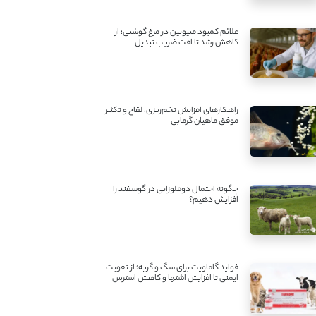
علائم کمبود متیونین در مرغ گوشتی؛ از
کاهش رشد تا افت ضریب تبدیل
راهکارهای افزایش تخم‌ریزی، لقاح و تکثیر
موفق ماهیان گرمابی
چگونه احتمال دوقلوزایی در گوسفند را
افزایش دهیم؟
فواید گاماویت برای سگ و گربه؛ از تقویت
ایمنی تا افزایش اشتها و کاهش استرس