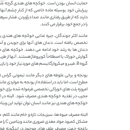
حمایت انسان بودن است. خوکچه های هندی گرچه شناگرا
پیرایش خود بوسیله ماده خاصی که از کنار چشم آنها 
دارند که از طریق رفتاری مانند صدا درآوردن، فشار سر
را در جمع خود برقرار می کنند.
مانند اکثر جوندگان، جیره غذایی خوکچه های هندی یک
تخصص یافته است. دندان های آنها برای جویدن و آ
دندان ها به رشد خود ادامه می دهند. خوکچه های 
گوارش خوراک یا اصطلاحاً کوپروفاژ هستند. آنها از
گروه B، فیبر و میکروارگانیسم های موردنیاز خود را بازیافت می کنند.
یونجه و برخی علوفه های دیگر مانند تیموتی گراس (
مطرح است، اما باید در استفاده از یونجه به مواردی ما
امروزه پلت های خوراکی تخصصی فرموله شده برای خوکچ
خوکچه های هندی نیز مانند انسان توان تولید این ویتامین
البته مصرف میوه ها، سبزیجات تازه و خام مانند کلم،
مشکل ک
باغچه جهت مصرف علف های موجود در اینگونه فضاها 