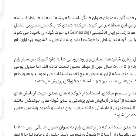
جوندگان به عنوان حیوان خانگی است که ریشه آن به نواحی اطراف رشته
بومی این منطقه بر می گردد. خوکچه هندی که رنگ بدن متنوعی شامل
قهوه ای، سفید، مشکی، خاکستری و ترکیبی از این رنگ ها دارند، در زبان انگلیسی (Guinea pig) یا خوک گینه ای نامیده می شود
ن گونه نه ارتباطی با خوک ها دارد و نه ارتباطی با کشورهای دارای نام
 قرن شانزدهم میلادی و ورود اروپایی ها به قاره آمریکا نیز بسیار رایج
بوده است. حتی در برخی منابع سابقه پرورش این گونه را تا ۵۰۰۰ سال قبل از میلاد مسیح نسبت داده اند. اما قبایل بومی
 دادند. بلکه از آن به عنوان منبع تغذیه استفاده می نمودند و هنوز هم
ز کشورهایی مانند پرو جهت استفاده خوراکی پرورش می دهند.
زدهم و بیستم میلادی، استفاده از خوکچه های هندی جهت آزمایش های
ستفاده از آنها در آزمایش های پزشکی با سایر گونه های جوندگان مانند
ه هنوز در آزمایشاتی مانند برخی انواع دیابت و کمبود ویتامین هایی
خوکچه های هندی جزو گونه های بزرگ جوندگان طبقه بندی شده اند که در نژادهای رایج به عنوان حیوان خانگی، بین ۷۰۰ تا
۱۲۰۰ گرم وزن و بین ۲۰ تا ۲۵ سانتیمتر طول دارند و در برخی نژادها وزن آنها تا ۳ کیلوگرم هم می رسد. جنس نر و ماده نیز جز از نظر