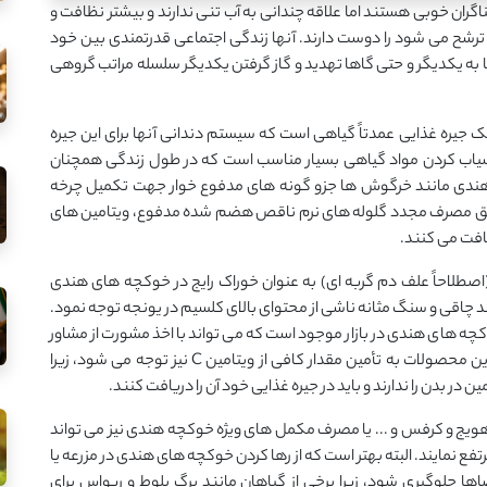
ن خوبی هستند اما علاقه چندانی به آب تنی ندارند و بیشتر نظافت و
ترشح می شود را دوست دارند. آنها زندگی اجتماعی قدرتمندی بین خود
ها به یکدیگر و حتی گاها تهدید و گاز گرفتن یکدیگر سلسله مراتب گروهی
 جیره غذایی عمدتاً گیاهی است که سیستم دندانی آنها برای این جیره
سیاب کردن مواد گیاهی بسیار مناسب است که در طول زندگی همچنان
هندی مانند خرگوش ها جزو گونه های مدفوع خوار جهت تکمیل چرخه
 طریق مصرف مجدد گلوله های نرم ناقص هضم شده مدفوع، ویتامین های
اصطلاحاً علف دم گربه ای) به عنوان خوراک رایج در خوکچه های هندی
نند چاقی و سنگ مثانه ناشی از محتوای بالای کلسیم در یونجه توجه نمود.
ه های هندی در بازار موجود است که می تواند با اخذ مشورت از مشاور
مجرب در تغذیه خوکچه هندی مصرف شود. البته در این محصولات به تأمین مقدار کافی از ویتامین C نیز توجه می شود، زیرا
 در بدن را ندارند و باید در جیره غذایی خود آن را دریافت کنند.
 هویج و کرفس و ... یا مصرف مکمل های ویژه خوکچه هندی نیز می تواند
مبود مواد مغذی ضروری مانند ویتامین C را مرتفع نمایند. البته بهتر است که از رها کردن خوکچه های هندی در مزرعه یا
جلوگیری شود، زیرا برخی از گیاهان مانند برگ بلوط و ریواس برای