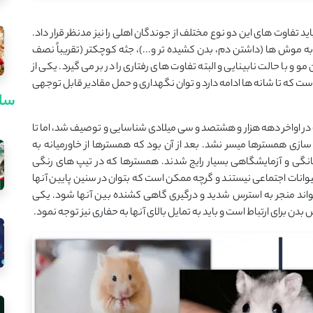
فاوت های این دو نوع مختلف از جوندگان اهلی را نیز مدنظر قرار داد.
 موش ها (داشتن دم، بدن کشیده تر و...)، جثه کوچکتر (تقریباً نصف
 و با حالت نابینایی و البته تفاوت های رفتاری را در بر می گیرد. یکی از
ه تا شانه ها ادامه دارد و توان نگهداری و حمل مقادیر قابل توجهی
سای
ستر گونه سوری یا طلایی (Mesocricetus auratus) در اواخر دهه هزار و هشتصد و سی میلادی شناسایی و توصیف شد، اما تا
ازی همسترها میسر نشد. بعد از آن بود که همسترها از خاورمیانه به
نگی و آزمایشگاهی بسیار رایج شدند. همسترها که در تیپ های رنگی
ات اجتماعی نیستند و گرچه ممکن است که بتوان در سنین پایین آنها
ی تواند منجر به استرس شدید و درگیری گاهی کشنده بین آنها شود. یکی
 برای ارتباط است و باید به تمایل بالای آنها به حفاری نیز توجه نمود.