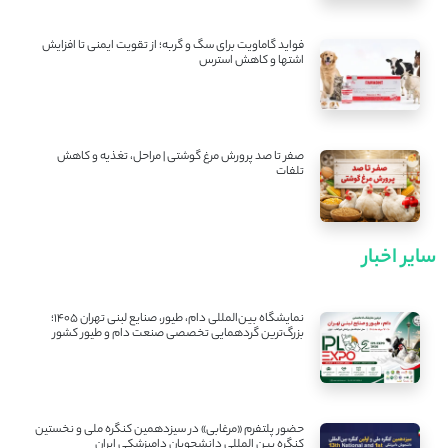
فواید گاماویت برای سگ و گربه؛ از تقویت ایمنی تا افزایش
اشتها و کاهش استرس
صفر تا صد پرورش مرغ گوشتی | مراحل، تغذیه و کاهش
تلفات
سایر اخبار
نمایشگاه بین‌المللی دام، طیور، صنایع لبنی تهران ۱۴۰۵؛
بزرگ‌ترین گردهمایی تخصصی صنعت دام و طیور کشور
حضور پلتفرم «مرغابی» در سیزدهمین کنگره ملی و نخستین
کنگره بین ‌المللی دانشجویان دامپزشکی ایران