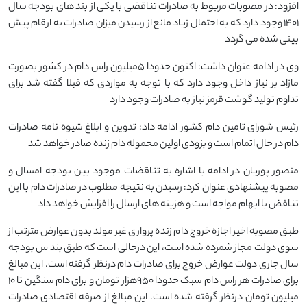
افزود: در مصوبات مربوط به صادرات تناقضی با یکی از بند های بودجه سال
۱۴۰۱ وجود دارد که به احتمال زیاد مانع از رسیدن میزان صادرات به ارقام پیش
بینی شده می گردد
وی در ادامه عنوان داشت: اکنون حدودا ۵میلیون راس دام در کشور بصورت
مازاد بر نیاز داخل وجود دارد که با توجه به مواردی که قبلا گفته شد برای
تداوم تولید گوشت قرمز نیاز به صادرات وجود دارد
رئیس شورای تامین دام کشور ادامه داد: تدوین و ابلاغ شیوه نامه صادرات
دام در حال اتمام است و بزودی اولین محموله دام زنده صادر خواهد شد
منصور پوریان در ادامه با اشاره به تناقضات موجود بین بودجه امسال و
مصوبه پیشنهادی عنوان کرد: رسیدن به نتیجه مطلوب در صادرات دام با این
تناقض با ابهام مواجه است و هزینه های ارسال را افزایش خواهد داد
طبق مصوبه اخیر اجازه خروج دام زنده پرواری غیر مولد بدون عوارض مترتب از
سوی دولت مجاز شمرده شده است، این درحالی است که طبق بند س بودجه
سال جاری دولت عوارض خروج برای صادرات دام درنظر گرفته است. این مبالغ
برای صادرات هر راس دام سبک حدودا ۹۵۰هزار تومان و برای دام سنگین تا ۱۰
میلیون تومان درنظر گرفته شده است. این مبالغ از صرفه اقتصادی صادرات