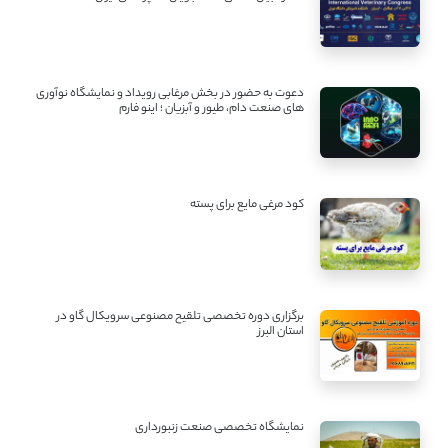
دعوت به حضور در بخش مرغابی رویداد و نمایشگاه نوآوری
های صنعت دام، طیور و آبزیان ؛ اینو فارم
کود مرغی مایع برای پسته
برگزاری دوره تخصصی تلقیح مصنوعی سرویکال گاو در
استان البرز
نمایشگاه تخصصی صنعت زنبورداری