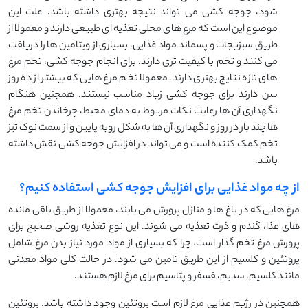
شود، جوجه کشی می تواند نتیجه بهتری داشته باشد. علت این
موضوع این است که مرغ های محلی تغذیه ای طبیعی دارند و معمولا از
طریق سبزیجات و پسماند مواد غذایی، بسیاری از ویتامین ها را دریافت
می کنند و تخم با کیفیت تری دارند. برای انجام جوجه کشی، تخم مرغ
های تازه نتایج بهتری دارند. معمولا تخم مرغ هایی که بیشتر از ده روز
سن دارند برای جوجه کشی زیاد مناسب نیستند. همچنین هنگام
نگهداری آن ها رعایت نکات مربوط به دمای محیط، چرخاندن تخم مرغ
ها چند بار در روز و نگهداری آن ها به شکل روبه پایین و از سمت نوک تیز
تخم کمک کننده است و می تواند در افزایش جوجه کشی نقش داشته
باشد.
از چه مواد غذایی برای افزایش جوجه کشی استفاده کنیم؟
مرغ هایی که در باغ ها و منازل پرورش می یابند، معمولا از طریق باقی مانده
های غذا، گندم و ذرت تغذیه می شوند. این نوع تغذیه روشی صحیح برای
پرورش مرغ تخم گذار است. چرا که بسیاری از مواد مورد نیاز بدن مرغ شامل
پروتئین و کلسیم از این طریق تامین می شود. در حالت کلی مواد معدنی
مانند کلسیم، سدیم، فسفر و پتاسیم برای مرغ لازم هستند.
همچنین در رژیم غذایی مرغ لازم است پروتئین وجود داشته باشد. پروتئین