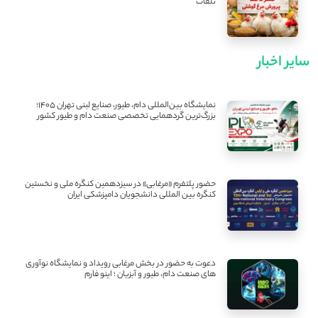
تلفات
سایر اخبار
نمایشگاه بین‌المللی دام، طیور، صنایع لبنی تهران ۱۴۰۵؛
بزرگ‌ترین گردهمایی تخصصی صنعت دام و طیور کشور
حضور پلتفرم «مرغابی» در سیزدهمین کنگره ملی و نخستین
کنگره بین ‌المللی دانشجویان دامپزشکی ایران
دعوت به حضور در بخش مرغابی رویداد و نمایشگاه نوآوری
های صنعت دام، طیور و آبزیان ؛ اینو فارم