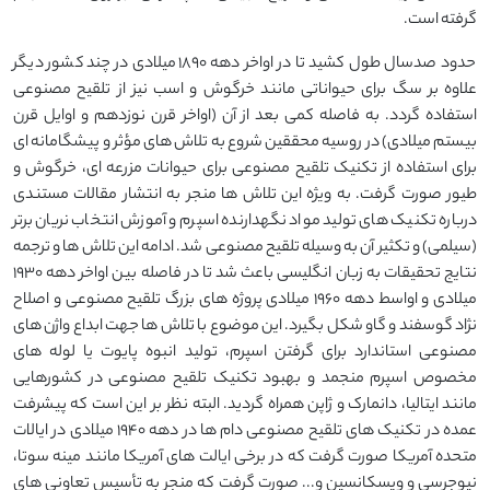
گرفته است.
حدود صدسال طول کشید تا در اواخر دهه 1890 میلادی در چند کشور دیگر
علاوه بر سگ برای حیواناتی مانند خرگوش و اسب نیز از تلقیح مصنوعی
استفاده گردد. به فاصله کمی بعد از آن (اواخر قرن نوزدهم و اوایل قرن
بیستم میلادی) در روسیه محققین شروع به تلاش های مؤثر و پیشگامانه ای
برای استفاده از تکنیک تلقیح مصنوعی برای حیوانات مزرعه ای، خرگوش و
طیور صورت گرفت. به ویژه این تلاش ها منجر به انتشار مقالات مستندی
درباره تکنیک های تولید مواد نگهدارنده اسپرم و آموزش انتخاب نریان برتر
(سیلمی) و تکثیر آن به وسیله تلقیح مصنوعی شد. ادامه این تلاش ها و ترجمه
نتایج تحقیقات به زبان انگلیسی باعث شد تا در فاصله بین اواخر دهه 1930
میلادی و اواسط دهه 1960 میلادی پروژه های بزرگ تلقیح مصنوعی و اصلاح
نژاد گوسفند و گاو شکل بگیرد. این موضوع با تلاش ها جهت ابداع واژن های
مصنوعی استاندارد برای گرفتن اسپرم، تولید انبوه پایوت یا لوله های
مخصوص اسپرم منجمد و بهبود تکنیک تلقیح مصنوعی در کشورهایی
مانند ایتالیا، دانمارک و ژاپن همراه گردید. البته نظر بر این است که پیشرفت
عمده در تکنیک های تلقیح مصنوعی دام ها در دهه 1940 میلادی در ایالات
متحده آمریکا صورت گرفت که در برخی ایالت های آمریکا مانند مینه سوتا،
نیوجرسی و ویسکانسین و... صورت گرفت که منجر به تأسیس تعاونی های