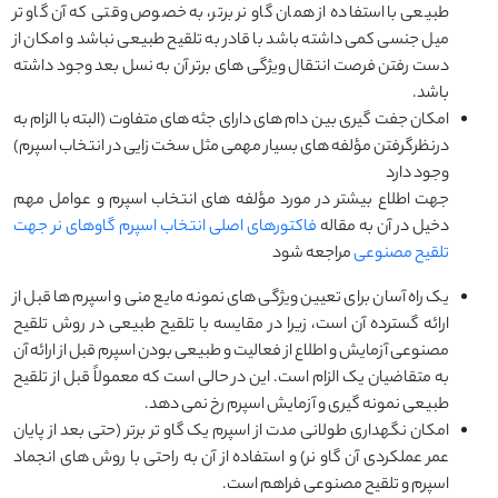
طبیعی با استفاده از همان گاو نر برتر، به خصوص وقتی که آن گاو تر
میل جنسی کمی داشته باشد با قادر به تلقیح طبیعی نباشد و امکان از
دست رفتن فرصت انتقال ویژگی های برتر آن به نسل بعد وجود داشته
باشد.
امکان جفت گیری بین دام های دارای جثه های متفاوت (البته با الزام به
درنظرگرفتن مؤلفه های بسیار مهمی مثل سخت زایی در انتخاب اسپرم)
وجود دارد
جهت اطلاع بیشتر در مورد مؤلفه های انتخاب اسپرم و عوامل مهم
دخیل در آن به مقاله
فاکتورهای اصلی انتخاب اسپرم گاوهای نر جهت
تلقیح مصنوعی
مراجعه شود
یک راه آسان برای تعیین ویژگی های نمونه مایع منی و اسپرم ها قبل از
ارائه گسترده آن است، زیرا در مقایسه با تلقیح طبیعی در روش تلقیح
مصنوعی آزمایش و اطلاع از فعالیت و طبیعی بودن اسپرم قبل از ارائه آن
به متقاضیان یک الزام است. این در حالی است که معمولاً قبل از تلقیح
طبیعی نمونه گیری و آزمایش اسپرم رخ نمی دهد.
امکان نگهداری طولانی مدت از اسپرم یک گاو تر برتر (حتی بعد از پایان
عمر عملکردی آن گاو نر) و استفاده از آن به راحتی با روش های انجماد
اسپرم و تلقیح مصنوعی فراهم است.