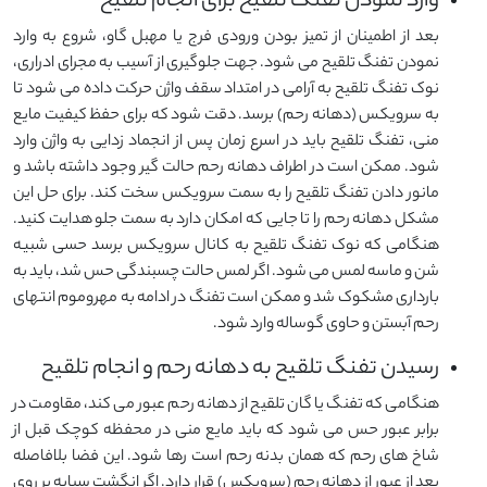
وارد نمودن تفنگ تلقیح برای انجام تلقیح
بعد از اطمینان از تمیز بودن ورودی فرج یا مهبل گاو، شروع به وارد
نمودن تفنگ تلقیح می شود. جهت جلوگیری از آسیب به مجرای ادراری،
نوک تفنگ تلقیح به آرامی در امتداد سقف واژن حرکت داده می شود تا
به سرویکس (دهانه رحم) برسد. دقت شود که برای حفظ کیفیت مایع
منی، تفنگ تلقیح باید در اسرع زمان پس از انجماد زدایی به واژن وارد
شود. ممکن است در اطراف دهانه رحم حالت گیر وجود داشته باشد و
مانور دادن تفنگ تلقیح را به سمت سرویکس سخت کند. برای حل این
مشکل دهانه رحم را تا جایی که امکان دارد به سمت جلو هدایت کنید.
هنگامی که نوک تفنگ تلقیح به کانال سرویکس برسد حسی شبیه
شن و ماسه لمس می شود. اگر لمس حالت چسبندگی حس شد، باید به
بارداری مشکوک شد و ممکن است تفنگ در ادامه به مهروموم انتهای
رحم آبستن و حاوی گوساله وارد شود.
رسیدن تفنگ تلقیح به دهانه رحم و انجام تلقیح
هنگامی که تفنگ یا گان تلقیح از دهانه رحم عبور می کند، مقاومت در
برابر عبور حس می شود که باید مایع منی در محفظه کوچک قبل از
شاخ های رحم که همان بدنه رحم است رها شود. این فضا بلافاصله
بعد از عبور از دهانه رحم (سرویکس) قرار دارد. اگر انگشت سبابه بر روی