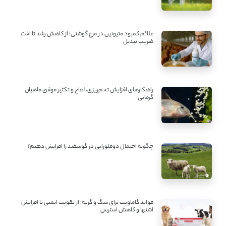
علائم کمبود متیونین در مرغ گوشتی؛ از کاهش رشد تا افت
ضریب تبدیل
راهکارهای افزایش تخم‌ریزی، لقاح و تکثیر موفق ماهیان
گرمابی
چگونه احتمال دوقلوزایی در گوسفند را افزایش دهیم؟
فواید گاماویت برای سگ و گربه؛ از تقویت ایمنی تا افزایش
اشتها و کاهش استرس