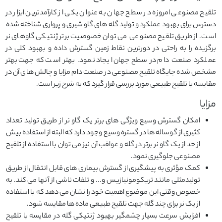
تلقیح مصنوعی امروزه در سطح جهان به عنوان یکی از کارآمدترین ابزار در
دسترس برای بهبود عملکرد و تولید گله های گاو شیری و پرواری شناخته شده
است. از طریق تلقیح مصنوعی می توان خصوصیت برتر ژنتیکی گاوهای نر
برگزیده را به راحتی در دورترین نقاط زمین گسترش داده و بهبود کلی در
عملکرد صنعت دام در سطح جهان ایجاد نمود. بهتر است که جهت بهتر
مشخص شده جایگاه تلقیح مصنوعی در صنعت دام مزایا و چالش های آن در
مقایسه با تلقیح طبیعی مورد بررسی قرار گیرد که به شرح زیر است.
مزایا
امکان گسترش وسیع ویژگی های برتر یک گاو نر از طریق تولید تعداد
کثیری از گوساله ها در گستره وسیع وجود دارد که البته از استفاده بیش
از حد از یک گاو نر برتر در گله و عواقب آن نیز می توان با استفاده از تلقیح
مصنوعی جلوگیری نمود.
کمک مؤثری به پیشگیری از گسترش بیماری های قابل انتقال از طریق
تولیدمثلی مانند تریکومونیازیس و... و تلفات ناشی از آنها می کند. به
خصوص وقتی این موضوع اهمیت خود را نشان می دهد که با استفاده
از یک نر برای چند گله جهت تلقیح طبیعی ماده ها مقایسه شود.
افزایش سرعت بسیار چشمگیر بهبود ژنتیکی گله در مقایسه با تلقیح