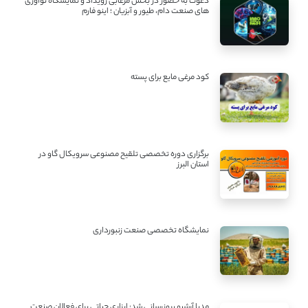
دعوت به حضور در بخش مرغابی رویداد و نمایشگاه نوآوری
های صنعت دام، طیور و آبزیان ؛ اینو فارم
کود مرغی مایع برای پسته
برگزاری دوره تخصصی تلقیح مصنوعی سرویکال گاو در
استان البرز
نمایشگاه تخصصی صنعت زنبورداری
مدیا آرشیو بروزرسانی شد: ابزاری حیاتی برای فعالان صنعت