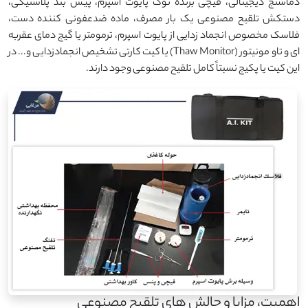
دماسنج دیجیتالی، قیچی برنده نوک پایوت اسپرم، پیش بند پلاستیکی،
دستکش تلقیح مصنوعی یک بار مصرف، ماده ضدعفونی کننده دست،
فلاسک مخصوص انجماد زدایی از پایوت اسپرم، ترمومتر یا گیج دمای عقربه
ای و تاو مونیتور (Thaw Monitor) یا کیت کارتی تشخیص انجمادزدایی و... در
این کیت یا پکیج نسبتاً کامل تلقیح مصنوعی وجود دارند.
اهمیت، مزایا و چالش های تلقیح مصنوعی