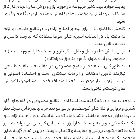
رعایت موارد بهداشتی مربوطه در مورد ابزار و روش های انجام کار تا از
مشکلات بهداشتی و عفونت های کاهش دهنده باروری گله جلوگیری
شود
کاهش تقاضای بازار برای نرهای اصلاح نژادی برای تلقیح طبیعی و الزام
به دقت بالا در انتخاب اسپرم های مورداستفاده که نیازمند دانش و
تجربه بالایی است
برخی چالش ها در حمل و نقل، نگهداری و استفاده از اسپرم منجمد (به
خصوص در آب و هوای گرم و مناطق دورافتاده)
به طور کلی استفاده از تلقیح مصنوعی در مقایسه با تلقیح طبیعی
نیازمند تأمین امکانات و الزامات بیشتری است و استفاده اصولی و
درست از آن بسیار مهم است که نیازمند اخذ خدمات مشاوره و یا آموزش
های درست و کافی است.
با توجه به مواردی که گفته شد، استفاده از تلقیح مصنوعی در گله های گاو
شیری و پرواری و گله های گوسفند و بز می توانند مزایای غیر قابل صرف نظر
برای دامداران به همراه داشته باشد. اما با توجه به اینکه بدون رعایت الزامات و
نکات تکنیکی مربوطه و استفاده از ابزار مناسب این کار حتی می تواند به ضرر
گله ها تمام شود، بررسی و مقایسه و انتخاب درست در بین تمام گزینه های
موجود یک مورد حیاتی در استفاده از تلقیح مصنوعی است. گرچه انتخاب از