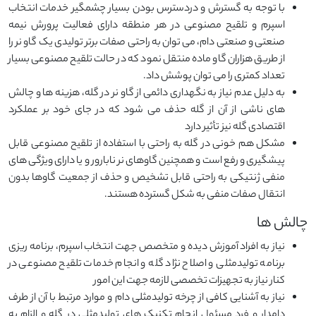
با توجه به گسترش و دردسترس بودن بسیار چشمگیر خدمات انتخاب
اسپرم و تلقیح مصنوعی در هر منطقه دارای فعالیت پرورش نیمه
صنعتی و صنعتی دام، می توان به راحتی صفات برتر تولیدی یک گاو نر را
از طریق هزاران گاو ماده منتقل نمود که در حالت تلقیح مصنوعی بسیار
تعداد کمتری را می توان پوشش داد.
به دلیل عدم نیاز به نگهداری دائمی از گاو نر در گله، هزینه ها و چالش
های ناشی از آن از گله حذف می شود که در جای خود بر عملکرد
اقتصادی گله نیز تأثیر دارد
مشکل هم خونی در گله به راحتی با استفاده از تلقیح مصنوعی قابل
پیشگیری و رفع است و همچنین گاوهای نر نابارور و یا دارای ویژگی های
منفی ژنتیکی به راحتی قابل تشخیص و حذف از جمعیت گاوها بدون
انتقال صفات منفی به شکل گسترده هستند.
چالش ها
نیاز به افراد آموزش دیده و متخصص جهت انتخاب اسپرم، برنامه ریزی
برنامه تولیدمثلی و اصلاح نژاد گله و انجام خدمات تلقیح مصنوعی در
کنار نیاز به تجهیزات تخصصی لازمه جهت این امور
نیاز به آشنایی کافی از چرخه تولیدمثلی دام و موارد مرتبط با آن از طرف
دامدار و فرد مسئول انجام تکنیک های تولیدمثلی در گله و الزام به