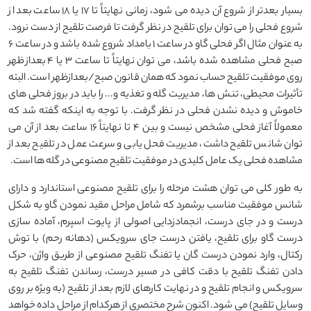
بسیار بعدتر از شروع آن دیده می شود، زمانی نهایتاً تا 17 یا 18 ساعت بعد از
شروع فحلی را می توان برای تلقیح در نظر گرفت تا فرصت تلقیح از دست نرود.
به عنوان مثال اگر فحلی گاو در ساعت 1 بامداد شروع شده باشد و در ساعت 6
صبح فحلی مشاهده شده باشد، می توان نهایتاً تا ساعت 3 یا 4 بعدازظهر
روی موفقیت تلقیح حساب نمود که همان قانون صبح/بعدازظهر است. البته
تأثیرات محیطی، تنش ها، مدیریت گله و تغذیه و... را باید در بروز فحلی های
خاموش و دیده نشدن فحلی در نظر گرفت. با توجه به اینکه گفته شد که
معمولاً آغاز فحلی مشخص نیست و بین 4 تا نهایتاً 16 ساعت بعد از آن می
توان شانس تلقیح داشت، مدیریت فحل یابی و سرعت عمل در تلقیح بعد از
مشاهده فحلی یک عامل کلیدی در موفقیت تلقیح مصنوعی در گله ها است.
به طور کلی می توان هشت مرحله را برای تلقیح مصنوعی استاندارد و دارای
شانس موفقیت مناسب برشمرد که شامل مراحل مقید نمودن گاو به شکل
درست و در جای درست، انجمادزدایی اصولی از پایوت اسپرم، آماده سازی
درست گاو برای تلقیح، یافتن درست جای سرویکس (دهانه رحم) با توش
رکتال، وارد نمودن درست گان یا تفنگ تلقیح مصنوعی از طریق واژن، حرک
دادن تفنگ تلقیح با دقت کافی در مسیر درست، رساندن تفنگ تلقیح به
سرویکس و انجام تلقیح و در نهایت کارهای لازم بعد از تلقیح (به ویژه بر روی
وسایل تلقیح) می شود. اکنون شرح مختصری از هرکدام از مراحل داده خواهد