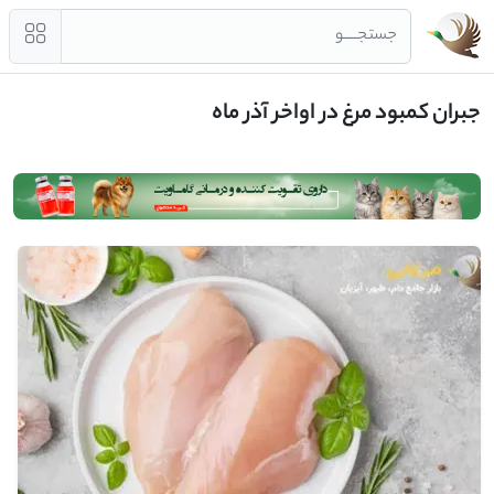
جستجــــو
جبران کمبود مرغ در اواخر آذر ماه