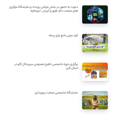
دعوت به حضور در بخش مرغابی رویداد و نمایشگاه نوآوری
های صنعت دام، طیور و آبزیان ؛ اینو فارم
کود مرغی مایع برای پسته
برگزاری دوره تخصصی تلقیح مصنوعی سرویکال گاو در
استان البرز
نمایشگاه تخصصی صنعت زنبورداری